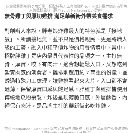
厚實雞排選用約 7 兩份量，搭配特殊刀工與薄脆炸衣，呈現外酥內嫩的南勢角
人氣雞排風味（圖/Medick Marketing Ltd.提供）
無骨雞丁與厚切雞排 滿足華新街外帶美食需求
對創辦人來說，胖老娘炸雞最大的特色就是「接地
氣」。所謂接地氣，並不只是價格親民，更是將職人
級的工藝，融入中和平價炸物的用餐情境中。其中，
招牌胖雞丁是店內最具代表性的品項之一，主打無
骨、厚實、咬下有肉汁，適合想輕鬆入口、又想吃到
紮實肉感的消費者。雞排則選用約 7 兩重的份量，並
透過特殊刀工處理，讓雞排看起來大片，入口卻不會
過薄，保留厚實口感與飽足感。胖雞丁與雞排皆使用
傳統地瓜粉裹製，炸後呈現薄脆口感，外層酥香、內
裡保有肉汁，是品牌主打的華新街必吃炸雞。
提供 foodpanda、Uber Eats 與店家滿額自送服務，輕鬆在家享用中和外送炸雞
（圖/Medick Marketing Ltd.提供）