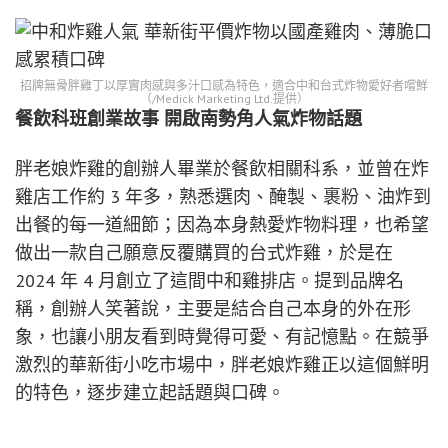
招牌無骨胖雞丁以厚實肉感與多汁口感為特色，適合中和台式炸物愛好者嚐鮮
（/Medick Marketing Ltd.提供）
餐飲科班創業故事 開啟南勢角人氣炸物話題
胖老娘炸雞的創辦人畢業於餐飲相關科系，並曾在炸
雞店工作約 3 年多，熟悉選肉、醃製、裹粉、油炸到
出餐的每一道細節；因為本身熱愛炸物料理，也希望
做出一款自己願意反覆購買的台式炸雞，於是在
2024 年 4 月創立了這間中和雞排店。提到品牌名
稱，創辦人笑著說，主要是結合自己本身的外在形
象，也讓小朋友看到時覺得可愛、有記憶點。在競爭
激烈的華新街小吃市場中，胖老娘炸雞正以這個鮮明
的特色，逐步建立起話題與口碑。