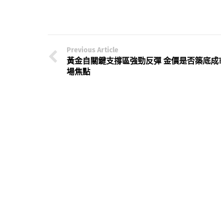
Previous Article
黃金自關鍵支撐區強勁反彈 金價是否築底成
場焦點