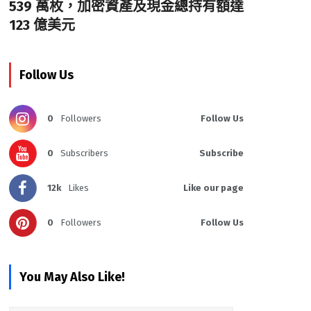
539 萬枚，加密資產及現金總持有額達
123 億美元
Follow Us
0
Followers
Follow Us
0
Subscribers
Subscribe
12k
Likes
Like our page
0
Followers
Follow Us
You May Also Like!