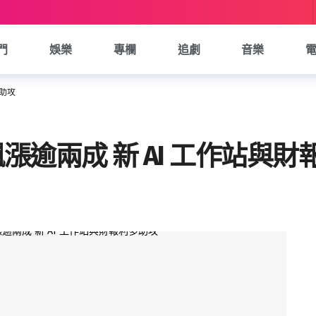
門
娛樂
專欄
追劇
音樂
多助攻
g 股價飆漲逾兩成 新 AI 工作站