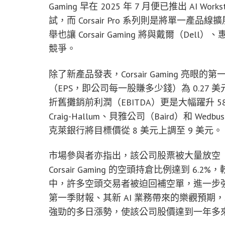
Gaming 早在 2025 年 7 月便已推出 AI Wo
試，而 Corsair Pro 系列則是將單一
舉也讓 Corsair Gaming 將與戴爾（De
競爭。
除了新產品發表，Corsair Gaming 
（EPS，即公司每一股賺多少錢）為 0.27 
折舊攤銷前利潤（EBITDA）更是大幅躍升 5
Craig-Hallum、貝雅公司（Baird）和 
克萊銀行將目標價從 8 美元上調至 9 美元。
市場參與者亦指出，該公司股票被大量放空
Corsair Gaming 的空頭持倉比例達到 6
中，許多空頭交易者被迫回補空單，進一步強化了上
第一季財報、其新 AI 業務帶來的樂觀預
強勁的多日漲勢，使該公司股價達到一年多