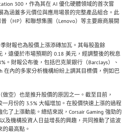
rkstation 300，作為其在 AI 優化硬體領域的首次嘗
產品線擴展為涵蓋多元價位與應用場景的完整產品組合。此
ll）、惠普（HP）和聯想集團（Lenovo）等主要廠商展開
亮眼的第一季財報也為股價上漲添磚加瓦。其每股盈餘
美元，遠優於市場預期的 0.18 美元，經調整後的稅息
8%。財報公布後，包括巴克萊銀行（Barclays）、
Wedbush 在內的多家分析機構紛紛上調其目標價，例如巴
（做空）也是推升股價的原因之一。截至目前，
.2%，較一月份的 3.5% 大幅增加。在股價快速上漲的過程
漲動能。總結來說，Corsair Gaming 強勁的
期，以及機構投資人日益增長的興趣，共同推動了這波
來的最高點。