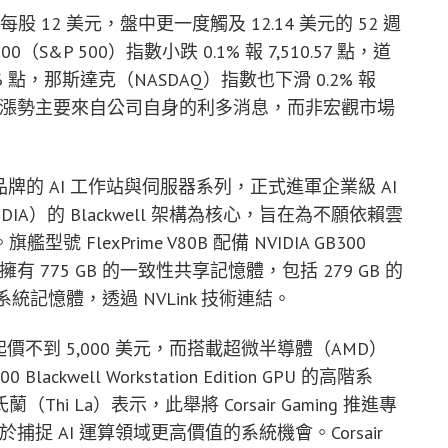
，達到每股 12 美元，盤中更一度觸及 12.14 美元的 52 週
 500）指數小跌 0.1% 報 7,510.57 點，道
52.06 點，那斯達克（NASDAQ）指數也下滑 0.2% 報
ming 的強勁漲勢主要來自公司自身的利多消息，而非宏觀市場
Pro 品牌的 AI 工作站與伺服器系列，正式進軍企業級 AI
A）的 Blackwell 架構為核心，旨在為不願依賴雲
lexPrime V80B 配備 NVIDIA GB300
erchip，並擁有 775 GB 的一致性共享記憶體，包括 279 GB 的
R5X 系統記憶體，透過 NVLink 技術連結。
置起價不到 5,000 美元，而搭載超微半導體（AMD）
6000 Blackwell Workstation Edition GPU 的高階系
 La）表示，此舉將 Corsair Gaming 推進專
捕捉 AI 運算領域更高價值的系統機會。Corsair