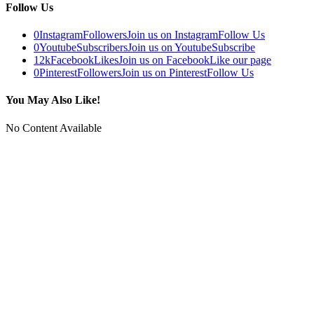
Follow Us
0
Instagram
Followers
Join us on Instagram
Follow Us
0
Youtube
Subscribers
Join us on Youtube
Subscribe
12k
Facebook
Likes
Join us on Facebook
Like our page
0
Pinterest
Followers
Join us on Pinterest
Follow Us
You May Also Like!
No Content Available