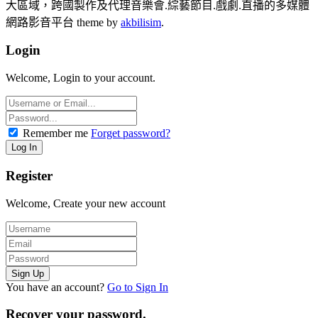
大區域，跨國製作及代理音樂會.綜藝節目.戲劇.直播的多媒體
網路影音平台 theme by
akbilisim
.
Login
Welcome, Login to your account.
Remember me
Forget password?
Register
Welcome, Create your new account
You have an account?
Go to Sign In
Recover your password.