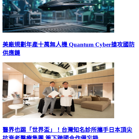
美廠規劃年產十萬無人機 Quantum Cyber搶攻國防
供應鏈
醫界也踢「世界盃」！台灣知名診所攜手日本頂尖
抗衰老醫療集團 簽下跨國合作備忘錄