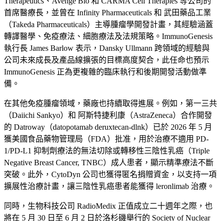
Therapeutics、Avenge Bio 和 CARMA Cell Therapies 等公司的
首席醫療長，並曾在 Infinity Pharmaceuticals 和 武田藥品工業
（Takeda Pharmaceuticals）主導腫瘤學開發計畫，其經驗涵蓋
轉譯醫學、免疫療法、細胞療法及法規策略。ImmunoGenesis
執行長 James Barlow 表示，Dansky Ullmann 跨領域的經驗與
公司未來成長及產品線擴張的目標高度契合，此任命也預示
ImmunoGenesis 正為更複雜的臨床執行和後期開發活動做準
備。
在其他免疫腫瘤領域，藥廠也持續取得進展。例如，第一三共
（Daiichi Sankyo）和 阿斯特捷利康（AstraZeneca）合作開發
的 Datroway（datopotamab deruxtecan-dlnk）已於 2026 年 5 月
獲美國食品藥物管理局（FDA）批准，用於治療不適用 PD-
1/PD-L1 抑制劑療法的無法切除或轉移性三陰性乳癌（Triple
Negative Breast Cancer, TNBC）成人患者，顯示精準療法不斷
突破。此外，CytoDyn 公司也獲得匿名捐贈資金，以支持一項
擴展性治療計畫，讓三陰性乳癌患者能獲得 leronlimab 治療。
同時，生物科技公司 RadioMedix 正值成立二十週年之際，也
將在 5 月 30 日至 6 月 2 日於洛杉磯舉行的 Society of Nuclear