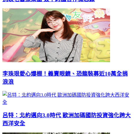
李珠珢愛心爆棚！義賣眼鏡、恐龍裝募近10萬全捐
浪浪
呂特：北約邁向3.0時代 歐洲加碼國防投資強化跨大
西洋安全