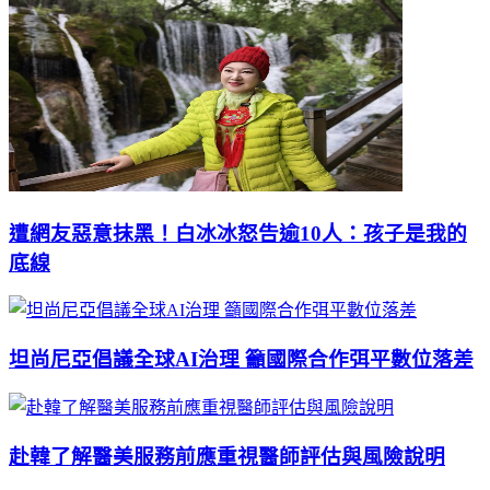
遭網友惡意抹黑！白冰冰怒告逾10人：孩子是我的
底線
坦尚尼亞倡議全球AI治理 籲國際合作弭平數位落差
赴韓了解醫美服務前應重視醫師評估與風險說明