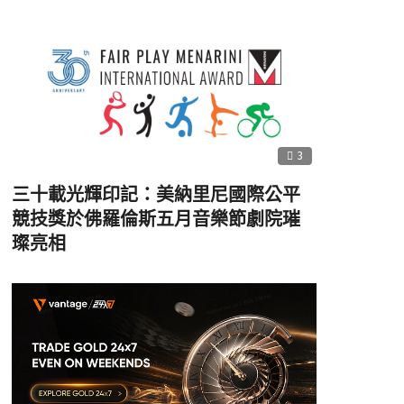
3
三十載光輝印記：美納里尼國際公平
競技獎於佛羅倫斯五月音樂節劇院璀
璨亮相