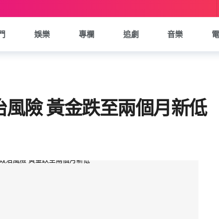
門
娛樂
專欄
追劇
音樂
治風險 黃金跌至兩個月新低