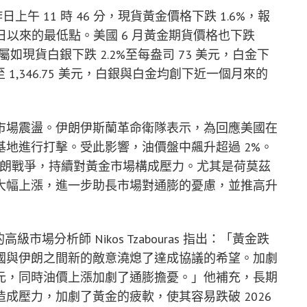
上午 11 時 46 分，現貨黃金價格下跌 1.6%，報
 26 日以來的最低點。美國 6 月黃金期貨價格也下跌
貴金屬如現貨白銀下跌 2.2%至每盎司 73 美元，白金下
.2%至 1,346.75 美元，白銀與白金均創下近一個月來的
市場震盪。伊朗伊斯蘭革命衛隊表示，為回應美國在
地進行打擊。受此影響，油價盤中飆升超過 2%。
與伊朗戰爭，持續對黃金市場構成壓力。尤其是荷莫茲
大幅上漲，進一步助長市場對通膨的憂慮，並推高升
m的高級市場分析師 Nikos Tzabouras 指出：「黃金跌
國與伊朗之間新的敵意澆熄了達成協議的希望。加劇
元，同時油價上漲加劇了通膨擔憂。」他補充，長期
成壓力，加劇了黃金的疲軟，使其容易跌破 2026