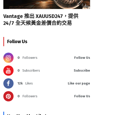
2
Vantage 推出 XAUUSD247，提供
24/7 全天候黃金差價合約交易
Follow Us
0
Followers
Follow Us
0
Subscribers
Subscribe
12k
Likes
Like our page
0
Followers
Follow Us