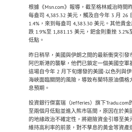
根據《Msn.com》報導，截至格林威治時間昨日
每盎司 4,385.32 美元，觸及自今年 3 月
1.4%，來到每盎司 4,383.30 美元。其他
跌 1.9%至 1,881.15 美元，鈀金則重挫 3
低點。
昨日稍早，美國與伊朗之間的最新衝突引發
阿巴斯港的襲擊，他們已鎖定一個美國空軍基
這場自今年 2 月下旬爆發的美國-以色列
海峽面臨關閉的風險，導致布蘭特原油價格
息預期。
投資銀行傑富瑞（Jefferies）旗下Tradu.co
至兩個月低點並進入熊市區間，原因在於美
的地緣政治不確定性，將避險資金引導至美
維持高利率的前景，對不孳息的黃金等資產造