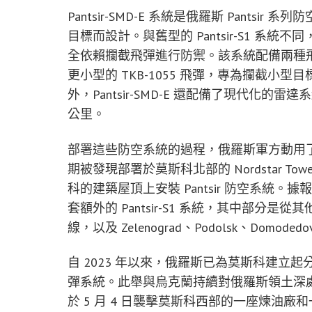
Pantsir-SMD-E 系統是俄羅斯 Pant
目標而設計。與舊型的 Pantsir-S1 系統不同，
全依賴攔截飛彈進行防禦。該系統配備兩種飛彈：
更小型的 TKB-1055 飛彈，專為攔截小型
外，Pantsir-SMD-E 還配備了現代化
公里。
部署這些防空系統的過程，俄羅斯軍方動用了重
期被發現部署於莫斯科北部的 Nordstar To
科的建築屋頂上安裝 Pantsir 防空系統。據
套額外的 Pantsir-S1 系統，其中部
線，以及 Zelenograd、Podolsk、Domod
自 2023 年以來，俄羅斯已為莫斯科建立起分層
彈系統。此舉與烏克蘭持續對俄羅斯領土深
於 5 月 4 日襲擊莫斯科西部的一座煉油廠