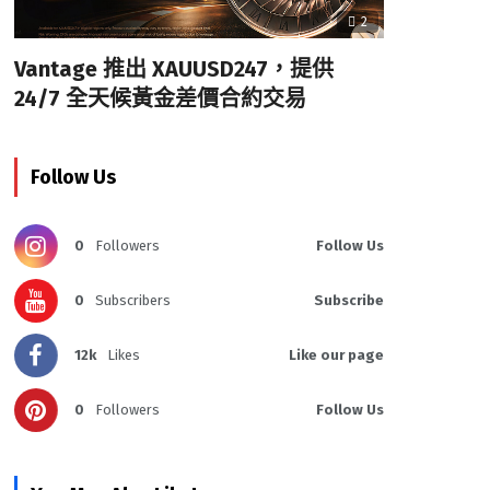
2
Vantage 推出 XAUUSD247，提供
24/7 全天候黃金差價合約交易
Follow Us
0
Followers
Follow Us
0
Subscribers
Subscribe
12k
Likes
Like our page
0
Followers
Follow Us