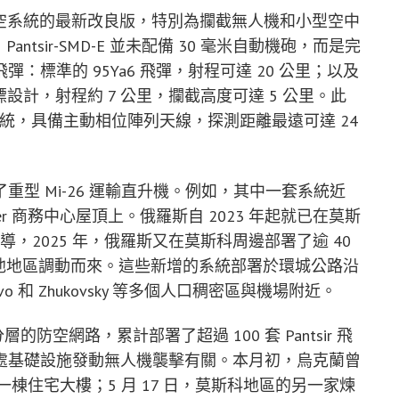
sir 系列防空系統的最新改良版，特別為攔截無人機和小型空中
Pantsir-SMD-E 並未配備 30 毫米自動機砲，而是完
標準的 95Ya6 飛彈，射程可達 20 公里；以及
目標設計，射程約 7 公里，攔截高度可達 5 公里。此
的雷達系統，具備主動相位陣列天線，探測距離最遠可達 24
型 Mi-26 運輸直升機。例如，其中一套系統近
wer 商務中心屋頂上。俄羅斯自 2023 年起就已在莫斯
報導，2025 年，俄羅斯又在莫斯科周邊部署了逾 40
分是從其他地區調動而來。這些新增的系統部署於環城公路沿
edovo 和 Zhukovsky 等多個人口稠密區與機場附近。
的防空網路，累計部署了超過 100 套 Pantsir 飛
處基礎設施發動無人機襲擊有關。本月初，烏克蘭曾
和一棟住宅大樓；5 月 17 日，莫斯科地區的另一家煉