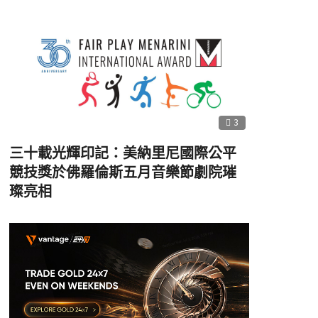
3
三十載光輝印記：美納里尼國際公平
競技獎於佛羅倫斯五月音樂節劇院璀
璨亮相