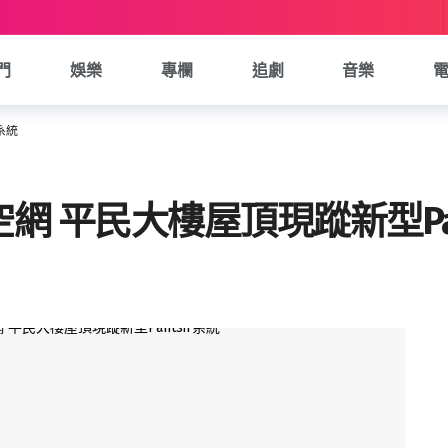
門
娛樂
專欄
追劇
音樂
系統
 平民大樓屋頂現蹤新型Pan