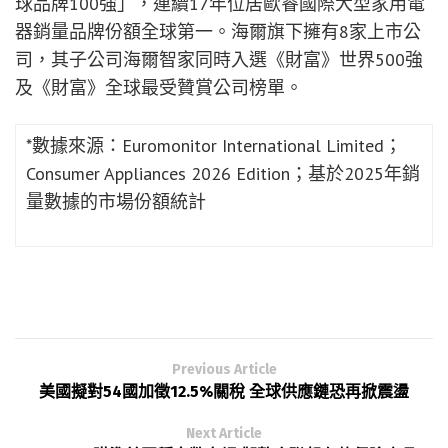
本和尼日利亞等12個市場位列前三；在德國、摩洛哥
和沙特阿拉伯等8個市場躋身前五。
海爾與法網的合作，是其全球體育戰略的重要組成部
分。目前品牌已完成全球四大頂級網球賽事布局，將
體育、生活方式及智慧生活創新鏈接至全球消費者和
用戶。
欲了解更多海爾信息，請訪問：
https://www.haier.com/eg/
。
關於海爾集團
海爾集團創立於1984年，是全球領先的美好生活和數
字化轉型解決方案服務商，致力於「以無界生態共創
無限可能」。公司已建立10個研發中心、35個工業園