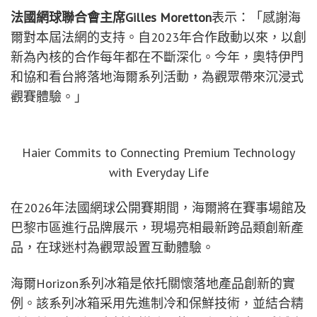
(Mutua Madrid Open)、勞力士巴黎大師賽(Rolex Paris
Masters)以及ATP年終總決賽(Nitto ATP Finals)，彰顯
品牌對於卓越、精准、堅韌與持續創新的堅持。
海爾歐洲品牌與傳播總監
Antony Peart
表示：「法網
立足全球化舞台，匯聚了卓越、激情與創新。再次成
為官方合作伙伴，進一步助力我們落實長期體育布
局，把以用戶為中心的互聯技術帶給全球消費者、合
作伙伴和球迷。」
法國網球聯合會主席
Gilles Moretton
表示：「感謝海
爾對本屆法網的支持。自2023年合作啟動以來，以創
新為內核的合作每年都在不斷深化。今年，奧特伊門
和協和看台將落地海爾系列活動，為觀眾帶來沉浸式
觀賽體驗。」