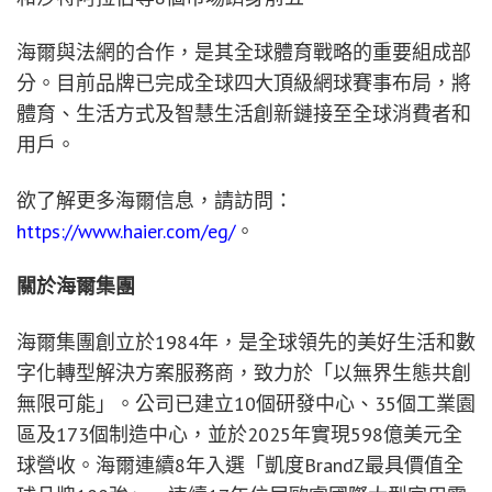
海爾Horizon系列冰箱是依托關懷落地產品創新的實
例。該系列冰箱采用先進制冷和保鮮技術，並結合精
致設計，在延長食材保鮮時間的同時，幫助用戶減少
食材浪費並更高效地管理食材。現場還同步展出
Winery 7、I-Pro Shine Biovitae、Couture Collection 11
和Forni ID Serie 6等產品，涵蓋儲酒、洗護以及高端
廚電等多個領域。
除賽場展示外，海爾還將賽事氛圍帶到巴黎市中心協
和廣場(Place de la Concorde)——法國網球聯合會
(FFT)協和看台露天球迷區所在地。在這裡，海爾將
展示其定制房車(Motorhome)，通過產品展示與互動
活動，串聯智能家電、體育運動與人文關懷。
海爾業務覆蓋全球200多個國家和地區，通過自主品
牌建設實現了卓越的全球增長。海爾在中國、美國、
澳大利亞和泰國等8個市場銷量第一；在意大利、日