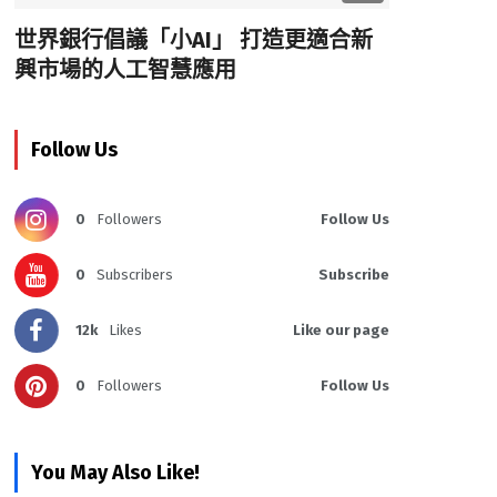
世界銀行倡議「小AI」 打造更適合新
興市場的人工智慧應用
Follow Us
0
Followers
Follow Us
0
Subscribers
Subscribe
12k
Likes
Like our page
0
Followers
Follow Us
You May Also Like!