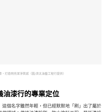
漆，打造明亮潔淨質感（圖/濟太油藝工程行提供）
義油漆行的專業定位
》這個名字雖然年輕，但已經默默地「刷」出了屬於