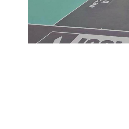
▲民雄地坪漆粉刷｜顏色溫潤均勻，大
南部舊屋拉皮｜統包室內裝
舊屋翻新則是《濟太》逐漸邁向南部統包室
與水電、泥作等專業工班合作，幫客戶解決
空間「變身」那一刻，眼神裡閃爍的感動，
無論是粉刷牆面或做防水，細節處理好才能