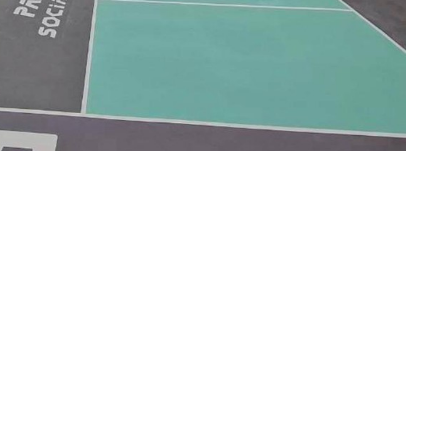
幅提升住家空間質感（圖/濟太油藝工程行提供）
修的全方位合作
內裝修的一大步。除了自家的油漆團隊，他們還長期
嘉義舊屋翻修過程中的大小麻煩。許多屋主看到老舊
總是讓創辦人印象深刻。
住得安心、長久。從民雄出發，嘉義油漆粉刷品牌