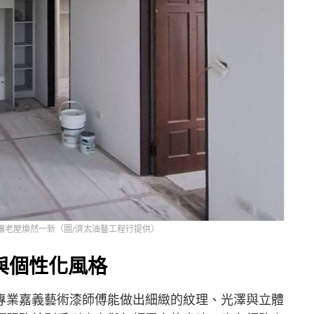
讓老屋煥然一新（圖/濟太油藝工程行提供）
與個性化風格
專業嘉義藝術漆師傅能做出細緻的紋理、光澤與立體