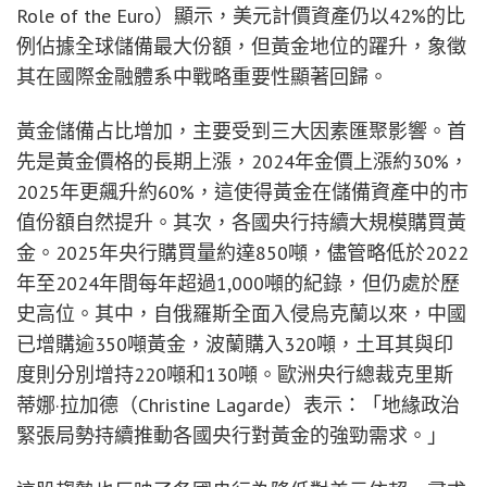
Role of the Euro）顯示，美元計價資產仍以42%的比
例佔據全球儲備最大份額，但黃金地位的躍升，象徵
其在國際金融體系中戰略重要性顯著回歸。
黃金儲備占比增加，主要受到三大因素匯聚影響。首
先是黃金價格的長期上漲，2024年金價上漲約30%，
2025年更飆升約60%，這使得黃金在儲備資產中的市
值份額自然提升。其次，各國央行持續大規模購買黃
金。2025年央行購買量約達850噸，儘管略低於2022
年至2024年間每年超過1,000噸的紀錄，但仍處於歷
史高位。其中，自俄羅斯全面入侵烏克蘭以來，中國
已增購逾350噸黃金，波蘭購入320噸，土耳其與印
度則分別增持220噸和130噸。歐洲央行總裁克里斯
蒂娜·拉加德（Christine Lagarde）表示：「地緣政治
緊張局勢持續推動各國央行對黃金的強勁需求。」