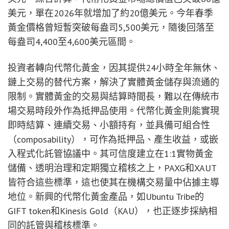
美元，單在2026年就增加了約20億美元。今年春季
黃金價格曾短暫突破每盎司5,500美元，隨後回落至
每盎司4,400至4,600美元區間。
投資者轉向代幣化黃金，因其提供24小時全年無休、
鏈上交易的替代方案，解決了實體黃金儲存與流通的
限制。實體黃金的交易與結算時間長，難以在傳統市
場交易時段外作為抵押品使用。代幣化黃金則能實現
即時結算、連續交易、小額持有，並具備可組合性
（composability），可作為抵押品、產生收益，或嵌
入程式化託管協議中。其可信度建立在1:1實物黃金
儲備、透明治理和定期獨立稽核之上，PAXG和XAUT
皆符合這些標準，這也使其在機構交易量中佔據主導
地位。新興的代幣化黃金產品，如Ubuntu Tribe的
GIFT token和Kinesis Gold（KAU），也正逐步採納相
同的託管與稽核標準。