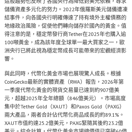
這股趨勢也反映了各國央行為降低對美元依賴，尋求
儲備資產多元化的努力。2022年俄羅斯美元儲備遭凍
結事件，向各國央行明確傳達了持有境外主權債務的
地緣政治風險，促使他們轉向儲存於國內的黃金。值
得注意的是，穩定幣發行商Tether在2025年也購入逾
100噸黃金，成為該年度全球單一最大買家之一，歐
洲央行已將此視為穩定幣成長可能帶來的宏觀經濟影
響。
與此同時，代幣化黃金市場也展現驚人成長。根據
CoinGecko最新的實體資產（RWA）報告，2026年第
一季度代幣化黃金的現貨交易量已達到約907億美
元，超越2025年全年總額（846億美元）。市場高度
集中於Tether Gold（XAUT）和Paxos Gold（PAXG）
兩大產品，兩者合計佔代幣化商品成長的約89.1%。
XAUT市值約達25.2億美元，PAXG緊隨其後約23.2億
美元。綜合計算，代幣化黃金市場總價值已突破60億