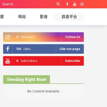
電影
時尚
影音
訊息平台
0
Followers
Follow Us
12k
Likes
Like our page
0
Subscribers
Subscribe
Trending Right Now!
No Content Available