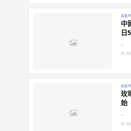
訊息
中
日
…
20
訊息
玫
始
…
20