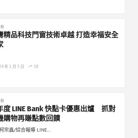
平台
灣精品科技門窗技術卓越 打造幸福安全
家
24 年 1 月 5 日
18
平台
度 LINE Bank 快點卡優惠出爐 抓對
機購物再賺點數回饋
柯宗鑫/綜合報導 LINE…