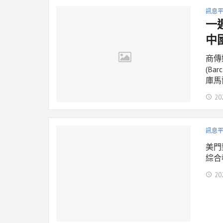
訊息
一
中
商傳
(Ba
庫馬爾
20
訊息
美門
綜合
20