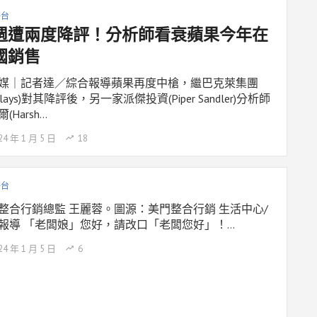
平台
週遭兩度降評！分析師看衰蘋果今年在
國銷售
媒｜記者達／綜合報導蘋果再度中槍，繼巴克萊集團
rclays)對其降評後，另一家派傑投資(Piper Sandler)分析師
(Harsh…
24 年 1 月 5 日
18
平台
整合行銷總監 王麗蓉。圖源：美門整合行銷 生活中心/
報導 「老闆娘」您好，請改口「老闆您好」！…
24 年 1 月 5 日
6