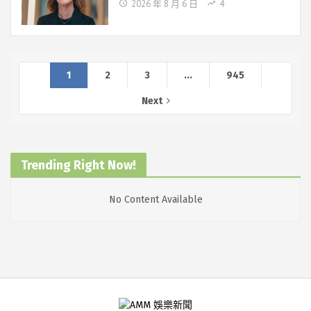
2026 年 8 月 6 日
4
1
2
3
...
945
Next
Trending Right Now!
No Content Available