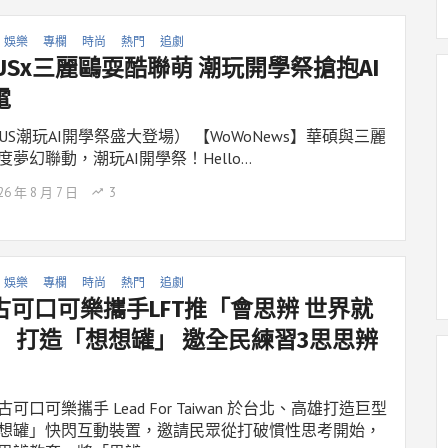
娛樂
專欄
時尚
熱門
追劇
SUSx三麗鷗耍酷聯萌 潮玩開學祭搶抱AI
電
SUS潮玩AI開學祭盛大登場） 【WoWoNews】華碩與三麗
度夢幻聯動，潮玩AI開學祭！Hello…
26 年 8 月 7 日
3
娛樂
專欄
時尚
熱門
追劇
古可口可樂攜手LFT推「會思辨 世界就
」 打造「想想罐」 邀全民練習3思思辨
古可口可樂攜手 Lead For Taiwan 於台北、高雄打造巨型
想罐」快閃互動裝置，邀請民眾從打破慣性思考開始，