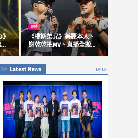
即時
D》
《檔期弟兄》美麗本人、
謝乾乾把MV、直播全搬進
、
演唱會 自由發揮睽違10年
合體掀回憶殺
Latest News
LATEST