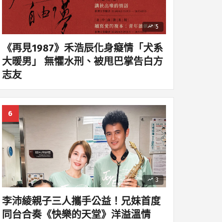
5
《再見1987》禾浩辰化身癡情「犬系
大暖男」 無懼水刑、被甩巴掌告白方
志友
3
李沛綾親子三人攜手公益！兄妹首度
同台合奏《快樂的天堂》洋溢溫情