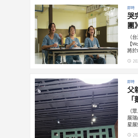
即時
哭
團
（台
【W
將於8
20
即時
父
「
（眾
展瑞
星展
20