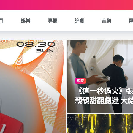
門
娛樂
專欄
追劇
音樂
即時
《這一秒過火》
親親