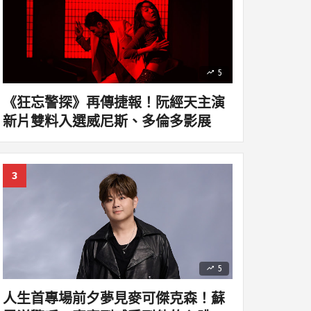
5
《狂忘警探》再傳捷報！阮經天主演
新片雙料入選威尼斯、多倫多影展
5
人生首專場前夕夢見麥可傑克森！蘇