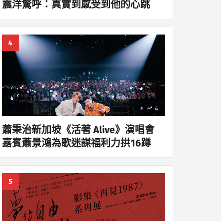
震洋驚呼：真實到感受到他的心跳
4
蕭秉治新加坡《活著 Alive》演唱會
嘉賓蕭景鴻為歌迷謀福利力拱16蹲