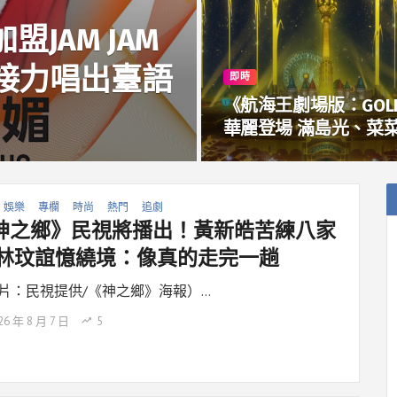
JAM JAM
后接力唱出臺語
即時
《航海王劇場版：GOL
華麗登場 滿島光、菜菜
緒、濱田岳、竹中直人
三吉彩花驚喜獻聲
娛樂
專欄
時尚
熱門
追劇
神之鄉》民視將播出！黃新皓苦練八家
 林玟誼憶繞境：像真的走完一趟
片：民視提供/《神之鄉》海報）…
26 年 8 月 7 日
5