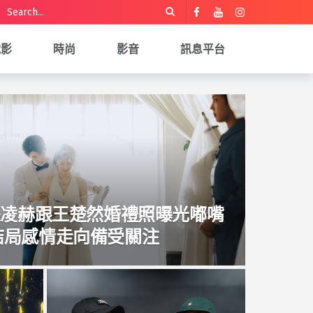
電影
時尚
影音
訊息平台
張凌赫跟王楚然婚禮照曝光嘟嘴
甜翻劇迷 大結局感情走向備受關注