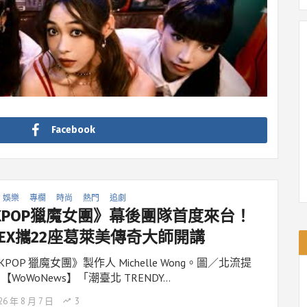
Facebook
娛樂
專欄
時尚
熱門
追劇
KPOP獵魔女團》幕後團隊首度來台！
MEX攜22座葛萊美傳奇大師開講
POP 獵魔女團》製作人 Michelle Wong。圖／北流提
【WoWoNews】「潮臺北 TRENDY…
26 年 8 月 7 日
3