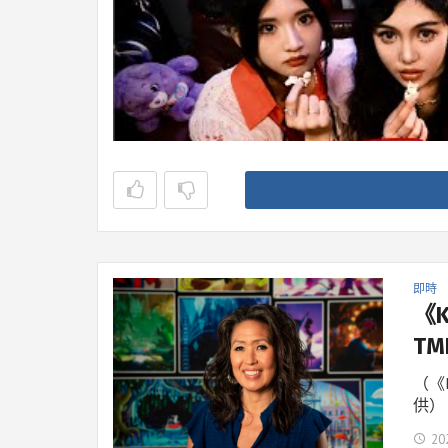
即時
《
T
（《K
供） 
20