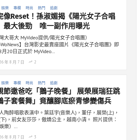
娛樂
專欄
時尚
熱門
追劇
完像Reset！孫淑媚揭《陽光女子合唱
》最大後勁 唯一副作用曝光
灣大哥大 MyVideo提供/陽光女子合唱團）
oWoNews】台灣影史最賣座國片《陽光女子合唱團》即
月20日正式於 MyVideo…
26 年 8 月 7 日
2
娛樂
專欄
時尚
熱門
追劇
親節邀爸吃「鵝子晚餐」 展榮展瑞狂跳
鵝子套餐舞」竟釀腳底瘀青慘變傷兵
人陶醉唱歌表演中。葉廷宇(音樂人)，董仔，展榮(上)，
(下)，前女友莎莎，傲嬌公主，越南小清。 照片提供：
娛樂）…
26 年 8 月 7 日
3