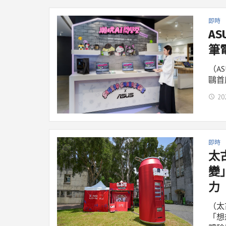
即時
A
筆
（A
鷗首
20
即時
太
變
力
（太
「想