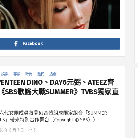
Facebook
娛樂
專欄
時尚
熱門
追劇
VENTEEN DINO、DAY6元弼、ATEEZ齊
《SBS歌謠大戰SUMMER》TVBS獨家直
六代女團成員將夢幻合體組成限定組合「SUMMER
ELS」帶來特別合作舞台（Copyright © SBS））…
26 年 8 月 7 日
3