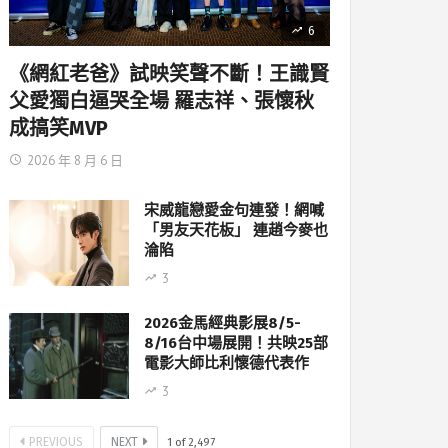
6
《網紅老爸》試映笑聲不斷！王識賢
父愛獨白逼哭全場 羅志祥、張懷秋
成搞笑MVP
2026 年 8 月 6 日
宋威龍戀愛金句連發！網喊
「男友天花板」 連趙今麥也
淪陷
3
2026金馬經典影展8/5-
8/16台中場展開！共映25部
電影大師比利懷德代表作
3
PREVIOUS
NEXT
1
of
2,497