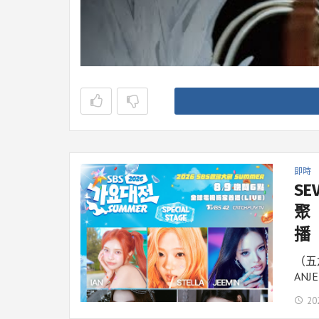
即時
SE
聚 
播
（五
ANJ
20