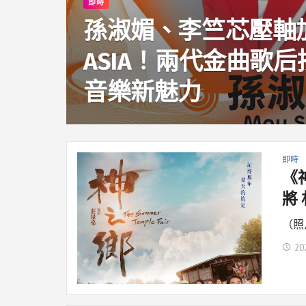
即時
孫淑媚、李竺芯壓軸加盟
ASIA！兩代金曲歌
音樂新魅力
即時
《
將
（照
20