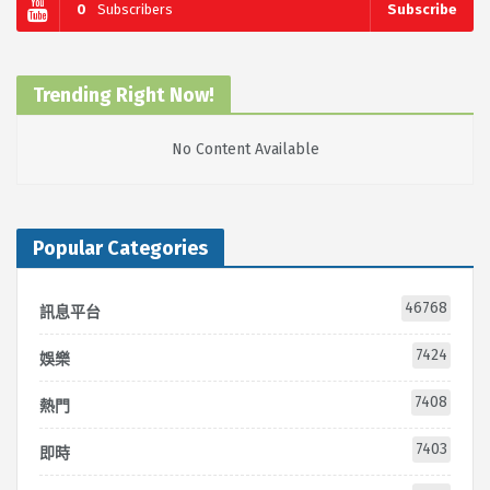
0
Subscribers
Subscribe
Trending Right Now!
No Content Available
Popular Categories
46768
訊息平台
7424
娛樂
7408
熱門
7403
即時