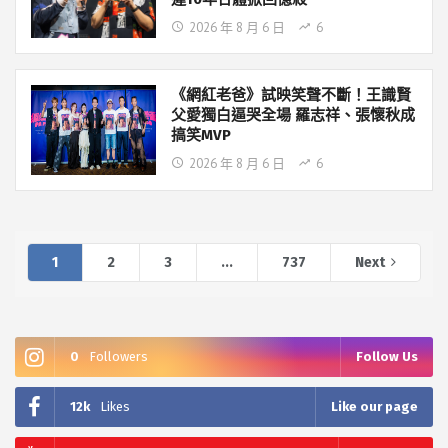
2026 年 8 月 6 日
6
《網紅老爸》試映笑聲不斷！王識賢
父愛獨白逼哭全場 羅志祥、張懷秋成
搞笑MVP
2026 年 8 月 6 日
6
1
2
3
...
737
Next
0
Followers
Follow Us
12k
Likes
Like our page