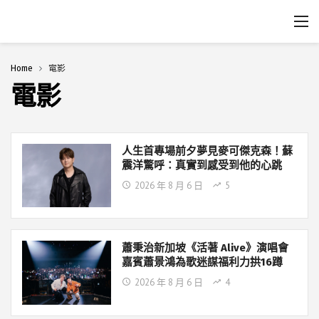
Home
電影
電影
人生首專場前夕夢見麥可傑克森！蘇
震洋驚呼：真實到感受到他的心跳
2026 年 8 月 6 日
5
蕭秉治新加坡《活著 Alive》演唱會
嘉賓蕭景鴻為歌迷謀福利力拱16蹲
2026 年 8 月 6 日
4