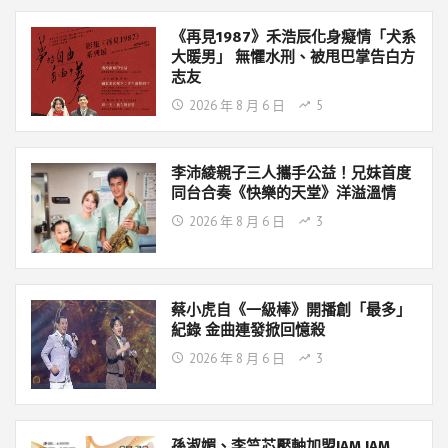
《再見1987》禾浩辰化身癡情「犬系
大暖男」 無懼水刑、被甩巴掌告白方
志友
2026 年 8 月 6 日
5
李沛綾親子三人攜手公益！兄妹首度
同台合奏《快樂的天堂》洋溢溫情
2026 年 8 月 6 日
3
蔡小虎自《一級棒》開播創「最多」
紀錄 金曲連發掀回憶殺
2026 年 8 月 6 日
3
孫淑媚、李竺芯壓軸加盟JAM JAM