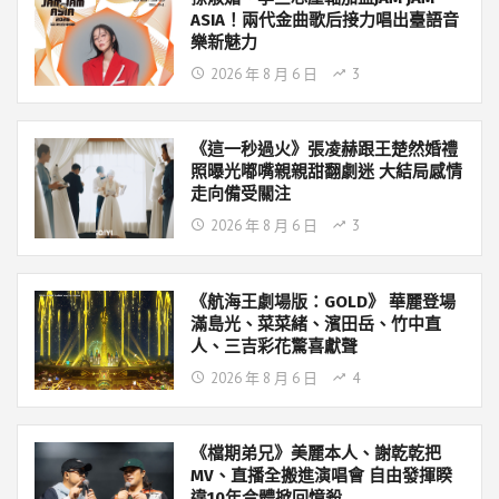
ASIA！兩代金曲歌后接力唱出臺語音
樂新魅力
2026 年 8 月 6 日
3
《這一秒過火》張凌赫跟王楚然婚禮
照曝光嘟嘴親親甜翻劇迷 大結局感情
走向備受關注
2026 年 8 月 6 日
3
《航海王劇場版：GOLD》 華麗登場
滿島光、菜菜緒、濱田岳、竹中直
人、三吉彩花驚喜獻聲
2026 年 8 月 6 日
4
《檔期弟兄》美麗本人、謝乾乾把
MV、直播全搬進演唱會 自由發揮睽
違10年合體掀回憶殺