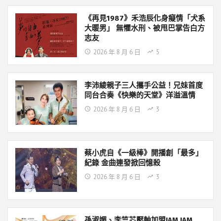
《再見1987》禾浩辰化身癡情「犬系
大暖男」 無懼水刑、被甩巴掌告白方
志友
2026 年 8 月 6 日
5
李沛綾親子三人攜手公益！兄妹首度
同台合奏《快樂的天堂》洋溢溫情
2026 年 8 月 6 日
3
蔡小虎自《一級棒》開播創「最多」
紀錄 金曲連發掀回憶殺
2026 年 8 月 6 日
3
孫淑媚、李竺芯壓軸加盟JAM JAM