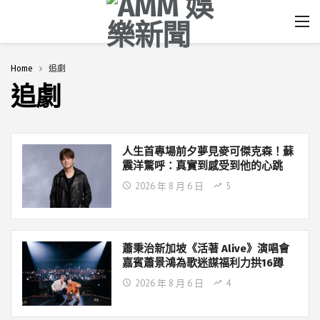
Home
追劇
追劇
人生首專場前夕夢見麥可傑克森！蘇
震洋驚呼：真實到感受到他的心跳
2026 年 8 月 6 日
5
蕭秉治新加坡《活著 Alive》演唱會
嘉賓蕭景鴻為歌迷謀福利力拱16蹲
2026 年 8 月 6 日
4