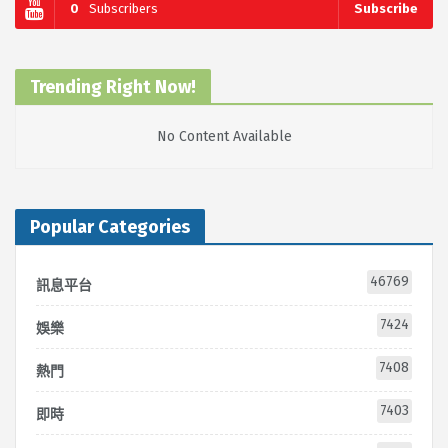
0
Subscribers
Subscribe
Trending Right Now!
No Content Available
Popular Categories
46769
訊息平台
7424
娛樂
7408
熱門
7403
即時