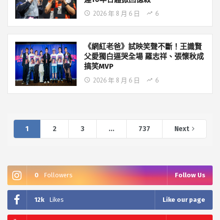
2026 年 8 月 6 日
6
《網紅老爸》試映笑聲不斷！王識賢
父愛獨白逼哭全場 羅志祥、張懷秋成
搞笑MVP
2026 年 8 月 6 日
6
1
2
3
...
737
Next
0
Followers
Follow Us
12k
Likes
Like our page