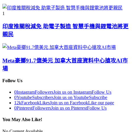
1
印度推關稅減免 助電子製造 智慧手機與鋰電池將更
親民
Meta豪擲91.7億美元 加拿大首座資料中心搶攻AI市
場
Follow Us
0
Instagram
Followers
Join us on Instagram
Follow Us
0
Youtube
Subscribers
Join us on Youtube
Subscribe
12k
Facebook
Likes
Join us on Facebook
Like our page
0
Pinterest
Followers
Join us on Pinterest
Follow Us
You May Also Like!
No Content Available