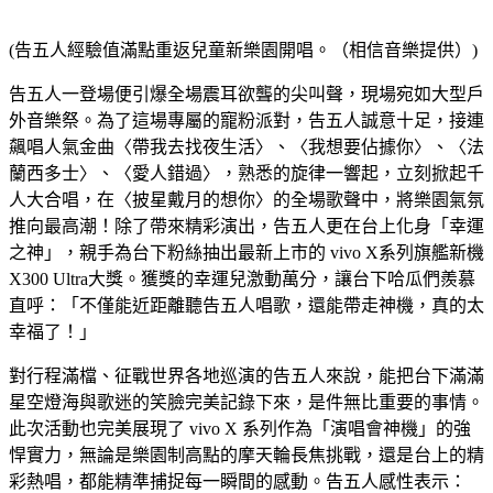
(告五人經驗值滿點重返兒童新樂園開唱。（相信音樂提供）)
告五人一登場便引爆全場震耳欲聾的尖叫聲，現場宛如大型戶
外音樂祭。為了這場專屬的寵粉派對，告五人誠意十足，接連
飆唱人氣金曲〈帶我去找夜生活〉、〈我想要佔據你〉、〈法
蘭西多士〉、〈愛人錯過〉，熟悉的旋律一響起，立刻掀起千
人大合唱，在〈披星戴月的想你〉的全場歌聲中，將樂園氣氛
推向最高潮！除了帶來精彩演出，告五人更在台上化身「幸運
之神」，親手為台下粉絲抽出最新上市的 vivo X系列旗艦新機
X300 Ultra大獎。獲獎的幸運兒激動萬分，讓台下哈瓜們羨慕
直呼：「不僅能近距離聽告五人唱歌，還能帶走神機，真的太
幸福了！」
對行程滿檔、征戰世界各地巡演的告五人來說，能把台下滿滿
星空燈海與歌迷的笑臉完美記錄下來，是件無比重要的事情。
此次活動也完美展現了 vivo X 系列作為「演唱會神機」的強
悍實力，無論是樂園制高點的摩天輪長焦挑戰，還是台上的精
彩熱唱，都能精準捕捉每一瞬間的感動。告五人感性表示：