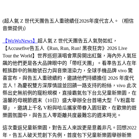
(超人氣 Z 世代天團告五人重磅續任2026年度代言人。（相信
音樂提供)）
【WoWoNews】
超人氣 Z 世代天團告五人氣勢如虹，
【Accusefive告五人《Run, Run, Run! 黑夜狂奔》2026 Live
Tour the World】世界巡迴演唱會票房開出紅盤，海內外人氣狂
飆的他們更是各大品牌眼中的「帶旺天團」。看準告五人在年
輕族群中的無敵號召力與音樂渲染力，全球手機品牌 vivo 驚
喜宣布，與告五人重磅續約，邀請他們持續擔任 2026 年度代
言人！為慶祝雙方深厚情誼並回饋一路支持的粉絲，vivo 此次
祭出史無前例的寵粉規模，直接霸氣包下台北兒童新樂園，在
溫馨的母親節週末（10日）盛大舉辦全台首場大型「V粉嘉年
華」，邀請上千名 V粉與哈瓜攜家帶眷入園狂歡，在歡樂的遊
樂園氛圍中，與告五人零距離共度最難忘的週末時光。
這次重返兒童新樂園，對告五人來說更是意義非凡。回想2022
年，告五人破天荒創下先例，首度包下兒童新樂園舉辦新樂