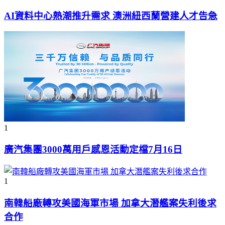
AI資料中心熱潮推升需求 澳洲紐西蘭營建人才告急
1
廣汽集團3000萬用戶感恩活動定檔7月16日
1
南韓船廠轉攻美國海軍市場 加拿大潛艦案失利後求
合作