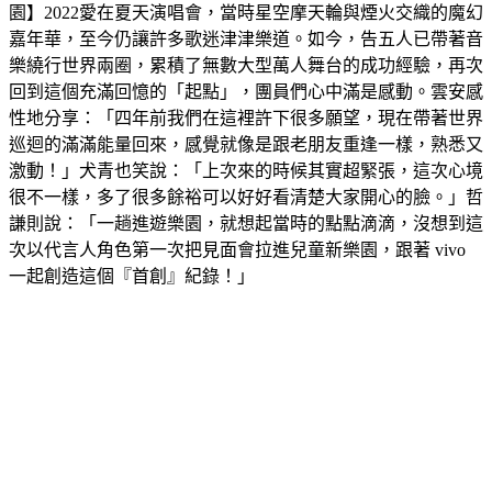
園】2022愛在夏天演唱會，當時星空摩天輪與煙火交織的魔幻
嘉年華，至今仍讓許多歌迷津津樂道。如今，告五人已帶著音
樂繞行世界兩圈，累積了無數大型萬人舞台的成功經驗，再次
回到這個充滿回憶的「起點」，團員們心中滿是感動。雲安感
性地分享：「四年前我們在這裡許下很多願望，現在帶著世界
巡迴的滿滿能量回來，感覺就像是跟老朋友重逢一樣，熟悉又
激動！」犬青也笑說：「上次來的時候其實超緊張，這次心境
很不一樣，多了很多餘裕可以好好看清楚大家開心的臉。」哲
謙則說：「一趟進遊樂園，就想起當時的點點滴滴，沒想到這
次以代言人角色第一次把見面會拉進兒童新樂園，跟著 vivo
一起創造這個『首創』紀錄！」