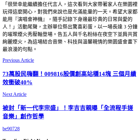
「很榮幸能繼續擔任代言人，這次看到大家帶著家人在樂園裡
玩得這麼開心，對我們來說也是充滿能量的一天。希望大家都
能用『演唱會神機』，隨手記錄下身邊最珍貴的日常與愛的
人！」活動尾聲，主辦單位祭出驚喜彩蛋，以一場長達 3 分鐘
的璀璨煙火秀壓軸登場。告五人與千名粉絲在夜空下並肩共賞
絢麗煙火，為這場結合音樂、科技與溫馨親情的樂園盛會畫下
最浪漫的句點。
Previous Article
73萬股民嗨翻！009816股價創高站穩14塊 三個月績
效衝破40%
Next Article
被封「新一代李宗盛」！李吉吉親曝「全流程手搓
音樂」創作哲學
be90728