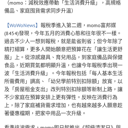
（momo：減稅效應帶動「生活消費升級」，高規格
備品、家庭囤貨需求同步升溫）
【WoWoNews】
報稅季進入第二週，momo富邦媒
(8454)發現，今年五月的消費心態和往年很不一樣。
過去不少人一想到報稅，就是能省則省；但今年除了
精打細算，更多人開始願意把預算花在「讓生活更舒
服」上。從涼感寢具、育兒用品，到家庭備品與保健
食品，近期買氣都明顯升溫，也讓今年報稅季出現一
波「生活消費升級」。今年報稅包括「每人基本生活
所需費用」調高、「幼兒學前特別扣除額」放寬，以
及「房屋租金支出」改列特別扣除額等新制上路，讓
不少家庭在預算安排上更有彈性。反映在消費行為
上，除了家庭補貨需求增加，也有越來越多人願意趁
著優惠檔期，把家中用品一次升級。
看準這波需求，momo即日起推出《超級清潔日》與