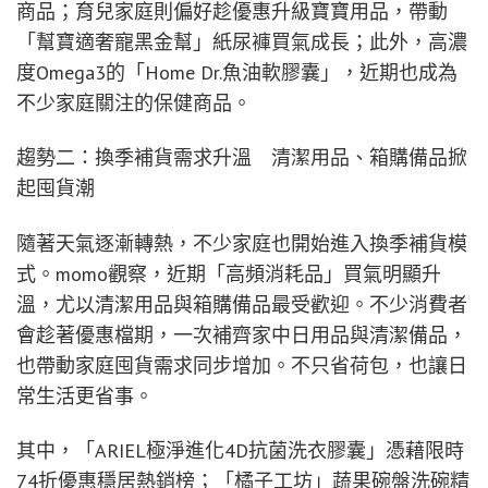
商品；育兒家庭則偏好趁優惠升級寶寶用品，帶動
「幫寶適奢寵黑金幫」紙尿褲買氣成長；此外，高濃
度Omega3的「Home Dr.魚油軟膠囊」，近期也成為
不少家庭關注的保健商品。
趨勢二：換季補貨需求升溫 清潔用品、箱購備品掀
起囤貨潮
隨著天氣逐漸轉熱，不少家庭也開始進入換季補貨模
式。momo觀察，近期「高頻消耗品」買氣明顯升
溫，尤以清潔用品與箱購備品最受歡迎。不少消費者
會趁著優惠檔期，一次補齊家中日用品與清潔備品，
也帶動家庭囤貨需求同步增加。不只省荷包，也讓日
常生活更省事。
其中，「ARIEL極淨進化4D抗菌洗衣膠囊」憑藉限時
74折優惠穩居熱銷榜；「橘子工坊」蔬果碗盤洗碗精