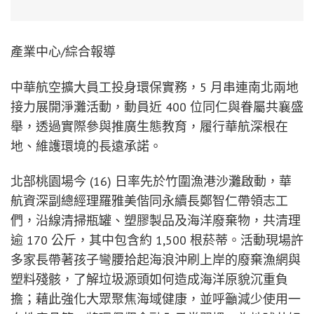
產業中心/綜合報導
中華航空擴大員工投身環保實務，5 月串連南北兩地
接力展開淨灘活動，動員近 400 位同仁與眷屬共襄盛
舉，透過實際參與推廣生態教育，履行華航深根在
地、維護環境的長遠承諾。
北部桃園場今 (16) 日率先於竹圍漁港沙灘啟動，華
航資深副總經理羅雅美偕同永續長鄭智仁帶領志工
們，沿線清掃瓶罐、塑膠製品及海洋廢棄物，共清理
逾 170 公斤，其中包含約 1,500 根菸蒂。活動現場許
多家長帶著孩子彎腰拾起海浪沖刷上岸的廢棄漁網與
塑料殘骸，了解垃圾源頭如何造成海洋原貌沉重負
擔；藉此強化大眾聚焦海域健康，並呼籲減少使用一