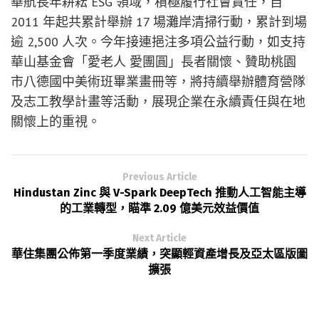
華航長年耕耘 ESG 領域，積極履行社會責任，自
2011 年起共累計舉辦 17 場灘岸清掃行動，累計到場
逾 2,500 人次。今年接連挹注多項公益行動，如支持
華山基金會「愛老人 愛團圓」長者關懷、贊助桃園
市八德國中美術班畢業畫冊等，將持續舉辦體育營隊
及志工教學計畫等活動，展現企業在永續責任與在地
關懷上的重視。
Previous Article
Hindustan Zinc 與 V-Spark DeepTech 推動人工智能主導
的工業轉型，瞄準 2.09 億美元效益價值
Next Article
華住集團公佈第一季度業績，突顯輕資產增長及亞太區版圖
擴張