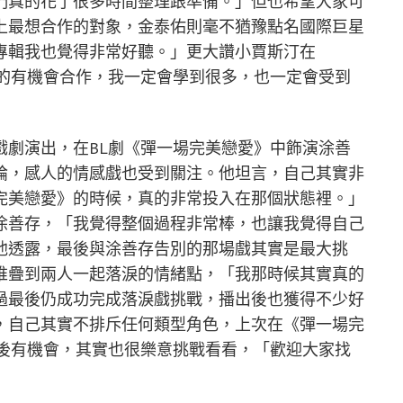
們真的花了很多時間整理跟準備。」但也希望大家可
上最想合作的對象，金泰佑則毫不猶豫點名國際巨星
專輯我也覺得非常好聽。」更大讚小賈斯汀在
如果真的有機會合作，我一定會學到很多，也一定會受到
戲劇演出，在BL劇《彈一場完美戀愛》中飾演涂善
論，感人的情感戲也受到關注。他坦言，自己其實非
完美戀愛》的時候，真的非常投入在那個狀態裡。」
涂善存，「我覺得整個過程非常棒，也讓我覺得自己
他透露，最後與涂善存告別的那場戲其實是最大挑
堆疊到兩人一起落淚的情緒點，「我那時候其實真的
過最後仍成功完成落淚戲挑戰，播出後也獲得不少好
，自己其實不排斥任何類型角色，上次在《彈一場完
之後有機會，其實也很樂意挑戰看看，「歡迎大家找