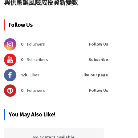
與供應鏈風險成投資新變數
Follow Us
0
Followers
Follow Us
0
Subscribers
Subscribe
12k
Likes
Like our page
0
Followers
Follow Us
You May Also Like!
No Content Available