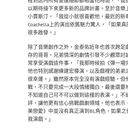
程到店內所有營運細節都相當花時間，「我
以期待接下來更多新的品牌計畫。至於音樂
小賈斯汀，「我從小就很喜歡他，最近的新
Coachella上的演出依舊魅力驚人，「
很多啟發。」
除了音樂創作之外，金泰佑近年也首次跨足
存的哥哥，兄弟情深的劇情引發不少觀眾討
常享受演戲這件事，「我那時候拍《彈一場
他也特別感謝練建宏導演，以及戲裡的弟弟
很幸運。」雖然原本完全沒有演戲經驗，但
戰，不只要完成一大段情緒獨白，最後還要
不知道自己可不可以做到這樣的表演。」不
評，讓他更有信心挑戰戲劇領域。他也表示
美戀愛》中並沒有真正演到BL角色，如果
我演戲。」