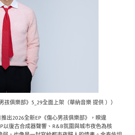
孩俱樂部》5_29全面上架（華納音樂 提供 ））
日推出2026全新EP《傷心男孩俱樂部》，睽違
張EP以復古合成器聲響、R&B氛圍與城市夜色為核
脆弱，也像是一封寫給都市夜歸人的情書。金泰佑坦