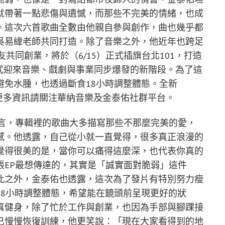
就帶著一點悲傷與遺憾，而那些不完美的情緒，也成
。這次六首歌曲全數由他親自參與創作，曲也幾乎都
吳易緯老師共同打造。除了音樂之外，他近年也跨足
共同創業，將於（6/15）正式插旗台北101，打造
，正式迎來音樂、戲劇與事業同步爆發的新階段。為了這
避免水腫，也透過斷食18小時調整體態。全新
，更多資訊請關注華納音樂及金泰佑社群平台。
坦言，專輯裡的歌曲大多描寫那些不那麼完美的愛，
感。他透露，自己從小就一直覺得，很多真正浪漫的
覺得很美的是，當你可以痛得這麼深，也代表你真的
張EP最想傳達的，其實是「誠實面對脆弱」這件
此之外，金泰佑也透露，這次為了發片有特別努力瘦
18小時調整體態，希望能在鏡頭前呈現更好的狀
真健身，除了忙於工作與創業，也因為手部與腳踝接
已慢慢恢復訓練，他更笑說：「現在大家看得到的地