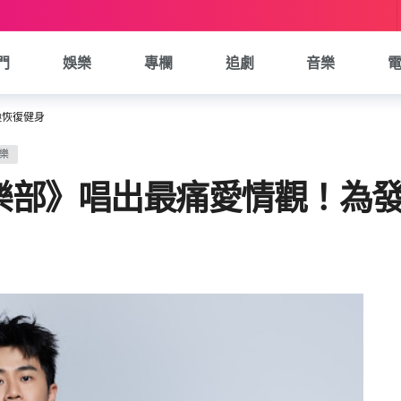
門
娛樂
專欄
追劇
音樂
極恢復健身
樂
樂部》唱出最痛愛情觀！為