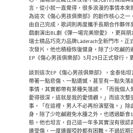
言，從小就一直覺得，很多浪漫的事情本來
為這次《傷心男孩俱樂部》的創作核心之一
由自己完成，歌詞則再度攜手長期合作夥伴
戲劇演出BL劇《彈一場完美戀愛》，更與朋友
瑞士精品巧克力品牌Läderach全新門市
次發片，他也積極恢復健身，除了少吃鹹的
EP《傷心男孩俱樂部》5月29日正式發行
談到這次EP《傷心男孩俱樂部》，金泰佑
帶著一點悲傷、一點遺憾，甚至有一點失落
事情，其實都帶有某種失落感，「而我個人
愛得很深，這就是我的愛情觀。」而這次整
事，「在這裡，男人不必再扮演堅強。」除
身，除了少吃鹹避免水腫之外，也透過斷食
態。他也坦言，自己這一年多其實沒有很認
連受傷，一度連握啞鈴都有困難。不過近期