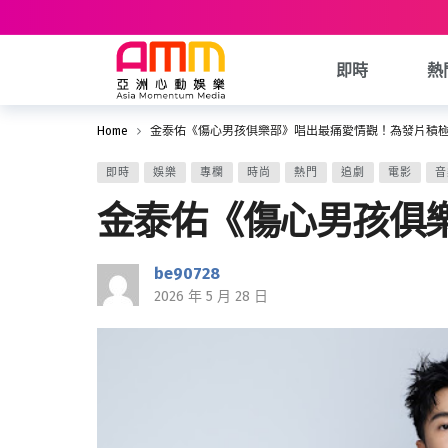
即時
熱
Home
金泰佑《傷心男孩俱樂部》唱出最痛愛情觀！為發片積
即時
娛樂
專欄
時尚
熱門
追劇
電影
音
金泰佑《傷心男孩俱
be90728
2026 年 5 月 28 日