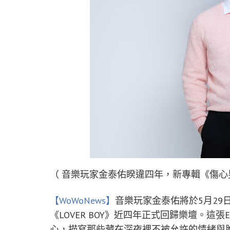
（ 音樂玩家金泰佑睽違四年，新專輯《傷心男
【WoWoNews】
音樂玩家金泰佑將於5月29
《LOVER BOY》近四年正式回歸樂壇。這
心，描寫那些藏在深夜裡不被允許的情緒與