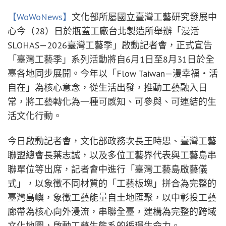
【WoWoNews】
文化部所屬國立臺灣工藝研究發展中
心今（28）日於瓶蓋工廠台北製造所舉辦「漫活
SLOHAS—2026臺灣工藝季」啟動記者會，正式宣告
「臺灣工藝季」系列活動將自6月1日至8月31日於全
臺各地同步展開。今年以「Flow Taiwan—漫幸福‧活
自在」為核心意念，從生活出發，推動工藝融入日
常，將工藝轉化為一種可感知、可參與、可連結的生
活文化行動。
今日啟動記者會，文化部政務次長王時思、臺灣工藝
聯盟總會長葉志誠，以及多位工藝界代表與工藝島串
聯單位等出席，記者會中進行「臺灣工藝島啟藝儀
式」，以象徵不同材質的「工藝板塊」拼合為完整的
臺灣島嶼，象徵工藝能量自土地匯聚，以中彰投工藝
廊帶為核心向外漫流，串聯全臺，建構為完整的跨域
文化地圖，啟動工藝生態系的循環生命力。