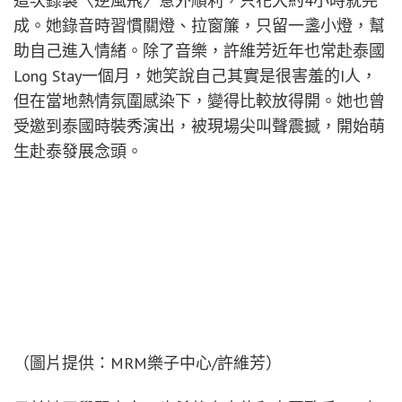
這次錄製〈逆風飛〉意外順利，只花大約4小時就完
成。她錄音時習慣關燈、拉窗簾，只留一盞小燈，幫
助自己進入情緒。除了音樂，許維芳近年也常赴泰國
Long Stay一個月，她笑說自己其實是很害羞的I人，
但在當地熱情氛圍感染下，變得比較放得開。她也曾
受邀到泰國時裝秀演出，被現場尖叫聲震撼，開始萌
生赴泰發展念頭。
（圖片提供：MRM樂子中心/許維芳）