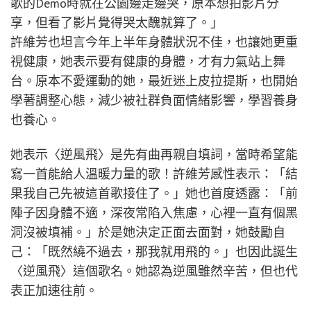
歌的Demo時就在公園邊走邊哭，原本想拍影片分
享，但看了影片覺得哭太醜就算了。」
許維芳也坦言今年上半年身體狀況不佳，也讓她更重
視健康，她表示要有健康的身體，才有力氣站上舞
台。原本不愛運動的她，最近迷上皮拉提斯，也開始
學著調整心態，減少被社群負面情緒影響，學習養身
也養心。
她表示〈逆風飛〉是先有曲再親自填詞，當時希望能
寫一首能給人溫暖力量的歌！許維芳感性表示：「結
果我自己先被這首歌接住了。」她也首度透露：「前
陣子因身體不適，深夜常陷入焦慮，心裡一直有個黑
洞沒被填補。」於是她決定正面去面對，她鼓勵自
己：「既然繞不過去，那我就用飛的。」也因此誕生
〈逆風飛〉這個歌名。她認為逆風雖然辛苦，但也代
表正加速往前。