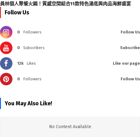
員林個人聚餐火鍋！質感空間結合11款特色湯底與肉品海鮮盛宴
Follow Us
0
Followers
Follow Us
0
Subscribers
Subscribe
12k
Likes
Like our page
0
Followers
Follow Us
You May Also Like!
No Content Available