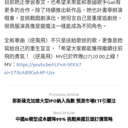
目前她正學習泰文，也希望未來能和泰國歌手Gail有
更多的合作。除了持續推出新作品，她也計畫舉辦演
唱會，並挑戰戲劇演出。她坦言自己是重度追劇迷，
很佩服演員像是變魔法一樣能成為不同角色。
全新單曲〈逆風飛〉不只是送給歌迷的歌，更像是她
寫給自己的重生宣言，「希望大家都能獲得繼續往前
飛的勇氣！〈逆風飛〉MV已於昨晚(27)20:00上線！
MV：
https://youtu.be/rLFvA-tKKIc?
si=1T0cAB9CxA4P-Usv
Previous Article
那斯達克加速大型IPO納入指數 預測市場ETF引關注
Next Article
中國AI模型成本驟降99% 挑戰美國巨頭訂價策略