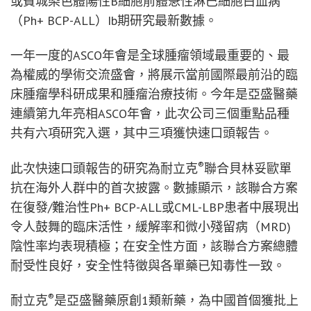
或費城染色體陽性B細胞前體急性淋巴細胞白血病
（Ph+ BCP-ALL）Ib期研究最新數據。
一年一度的ASCO年會是全球腫瘤領域最重要的、最
為權威的學術交流盛會，將展示當前國際最前沿的臨
床腫瘤學科研成果和腫瘤治療技術。今年是亞盛醫藥
連續第九年亮相ASCO年會，此次公司三個重點品種
共有六項研究入選，其中三項獲快速口頭報告。
®
此次快速口頭報告的研究為耐立克
聯合貝林妥歐單
抗在海外人群中的首次披露。數據顯示，該聯合方案
在復發/難治性Ph+ BCP-ALL或CML-LBP患者中展現出
令人鼓舞的臨床活性，緩解率和微小殘留病（MRD)
陰性率均表現積極；在安全性方面，該聯合方案總體
耐受性良好，安全性特徵與各單藥已知毒性一致。
®
耐立克
是亞盛醫藥原創1類新藥，為中國首個獲批上