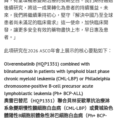
舞，有望填補急變期治療的長期空白。我們期待通過
後續研究，將這一成果轉化為患者的持續獲益。未
來，我們將繼續秉持初心，堅守『解決中國乃至全球
患者尚未滿足的臨床需求』這一使命，加快臨床開
發，讓更多安全有效的藥物盡快上市，早日惠及患
者。」
此項研究在2026 ASCO年會上展示的核心要點如下：
Olverembatinib (HQP1351) combined with
blinatumomab in patients with lymphoid blast phase
chronic myeloid leukemia (CML-LBP) or Philadelphia
chromosome-positive B-cell precursor acute
lymphoblastic leukemia (Ph+ BCP-ALL)
奧雷巴替尼（
HQP1351
）聯合貝林妥歐單抗治療淋
系急變期慢性髓細胞白血病（
CML-LBP
）或費城染色
體陽性
B
細胞前體急性淋巴細胞白血病（
Ph+ BCP-