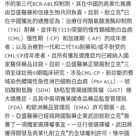
市的第三代BCR-ABL抑制劑。其在中國的商業化推廣
®
由亞盛醫藥和信達生物共同負責。目前，耐立克
已
在中國獲批的適應症為：治療任何酪氨酸激酶抑制劑
（TKI）耐藥、並伴有T315I突變的慢性髓細胞白血病
（CML）慢性期（-CP）和加速期（-AP）的成年患
者；以及治療對一代和二代TKI耐藥和/或不耐受的
CML-CP成年患者，且所有獲批適應症均已被納入國
®
家醫保藥品目錄。目前，亞盛醫藥正開展耐立克
三
項全球註冊III期臨床研究，涉及CML-CP、新診斷的費
城染色體陽性急性淋巴細胞白血病（Ph+ ALL）、琥
珀酸脫氫酶（SDH）缺陷型胃腸道間質瘤（GIST）幾
大適應症，且其中兩項獲美國食品藥品監督管理局
（FDA）和歐洲藥品管理局（EMA）許可開展。此
®
外，亞盛醫藥已經與跨國製藥企業武田就耐立克
簽
署了一項獨家選擇權事宜。一旦行使選擇權，武田將
®
獲得開發及商業化耐立克
的全球權利許可，惟中國