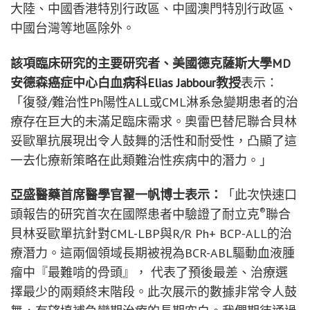
大陸、中國香港特別行政區、中國澳門特別行政區、
中國台灣等地區除外。
該項臨床研究的主要研究者、美國德克薩斯大學
MD
安德森癌症中心白血病科
Elias Jabbour
教授
表示：
「復發/難治性Ph陽性ALL或CML淋系急變期患者的治
療存在巨大的未滿足臨床需求。奧雷巴替尼聯合貝林
妥歐單抗展現出令人鼓舞的活性和耐受性，凸顯了這
一去化療新策略在此類難治性疾病中的潛力。」
亞盛醫藥首席醫學官翟一帆博士表示：
「此次快速口
®
頭報告的研究首次在國際患者中驗證了耐立克
聯合
貝林妥歐單抗針對CML-LBP與R/R Ph+ BCP-ALL的治
療潛力。這兩個領域長期被視為BCR-ABL驅動血液腫
瘤中『最難啃的骨頭』， 代表了預後最差、治療選
擇最少的兩類終末階段。此次展示的數據非常令人鼓