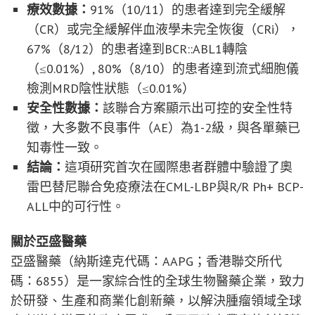
療效數據：
91%（10/11）的患者達到完全緩解
（CR）或完全緩解伴血液學未完全恢復（CRi），
67%（8/12）的患者達到BCR::ABL1轉陰
（≤0.01%）, 80%（8/10）的患者達到流式細胞儀
檢測MRD陰性狀態（≤0.01%）
安全性數據：
該聯合方案顯示出可控的安全性特
徵，大多數不良事件（AE）為1-2級，與各單藥已
知毒性一致。
結論：
這項研究首次在國際患者群體中驗證了奧
雷巴替尼聯合免疫療法在CML-LBP與R/R Ph+ BCP-
ALL中的可行性。
關於亞盛醫藥
亞盛醫藥（納斯達克代碼：AAPG；香港聯交所代
碼：6855）是一家綜合性的全球生物醫藥企業，致力
於研發、生產和商業化創新藥，以解決腫瘤領域全球