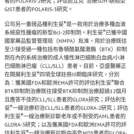
者的POLARIS-2研究；評估耐立克
治療SDH-缺陷型
GIST患者的POLARIS-3研究。
®
公司另一重磅品種利生妥
是一款用於治療多種血液
®
系統惡性腫瘤的新型Bcl-2抑制劑。利生妥
已獲中國
國家藥品監督管理局（NMPA）批准，用於治療既往
至少接受過一種包括布魯頓酪氨酸激酶（BTK）抑制
劑在內的系統治療的成人慢性淋巴細胞白血病/小淋
巴細胞淋巴瘤（CLL/SLL）患者。目前，亞盛醫藥正
®
在開展利生妥
四項全球註冊III期臨床研究，分別
®
為：獲美國FDA和歐洲EMA許可的評估利生妥
聯合
BTK抑制劑治療既往接受BTK抑制劑治療超過12個月
且應答不佳的CLL/SLL患者的GLORA研究；評估利生
®
妥
一線治療初治CLL/SLL患者的GLORA-2研究；評估
®
利生妥
一線治療新診斷老年或不耐受的AML患者的
GLORA-3研究；以及獲美國FDA和歐洲EMA許可的評
®
估利生妥
一線治療新診斷中高危MDS患者的GLORA-