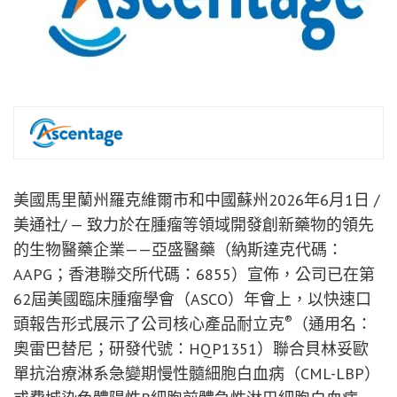
美國馬里蘭州羅克維爾市和中國蘇州
2026年6月1日
/
美通社/ — 致力於在腫瘤等領域開發創新藥物的領先
的生物醫藥企業——亞盛醫藥（納斯達克代碼：
AAPG；香港聯交所代碼：6855）宣佈，公司已在第
62屆美國臨床腫瘤學會（ASCO）年會上，以快速口
®
頭報告形式展示了公司核心產品耐立克
（通用名：
奧雷巴替尼；研發代號：HQP1351）聯合貝林妥歐
單抗治療淋系急變期慢性髓細胞白血病（CML-LBP）