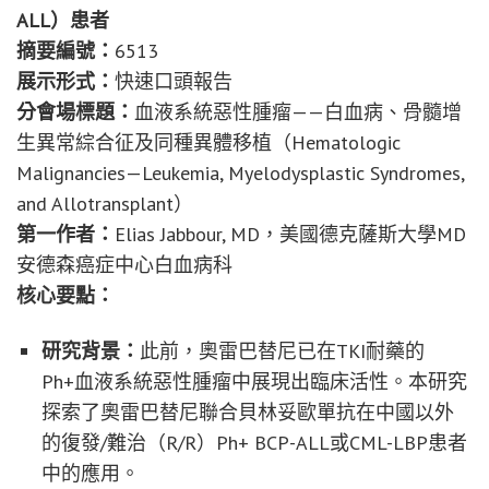
ALL
）患者
摘要編號：
6513
展示形式：
快速口頭報告
分會場標題：
血液系統惡性腫瘤——白血病、骨髓增
生異常綜合征及同種異體移植（Hematologic
Malignancies—Leukemia, Myelodysplastic Syndromes,
and Allotransplant）
第一作者：
Elias Jabbour, MD，美國德克薩斯大學MD
安德森癌症中心白血病科
核心要點：
研究背景：
此前，奧雷巴替尼已在TKI耐藥的
Ph+血液系統惡性腫瘤中展現出臨床活性。本研究
探索了奧雷巴替尼聯合貝林妥歐單抗在中國以外
的復發/難治（R/R）Ph+ BCP-ALL或CML-LBP患者
中的應用。