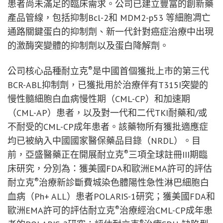
患者尚未滿足的臨床需求。公司已建立豐富的創新藥
產品管線，包括抑制Bcl-2和 MDM2-p53 等細胞凋亡
通路關鍵蛋白的抑制劑、新一代針對癌症治療中出現
的激酶突變體的抑制劑以及蛋白降解劑。
®
公司核心品種耐立克
是中國首個獲批上市的第三代
BCR-ABL抑制劑，已獲批用於治療伴有T315I突變的
慢性髓細胞白血病慢性期（CML-CP）和加速期
（CML-AP）患者，以及對一代和二代TKI耐藥和/或
不耐受的CML-CP成年患者。該藥物所有獲批適應症
均已被納入中國國家醫保藥品目錄（NRDL）。目
®
前，亞盛醫藥正在開展耐立克
三項全球註冊III期臨
床研究，分別為：獲美國FDA和歐洲EMA許可的評估
®
耐立克
治療新診斷費城染色體陽性急性淋巴細胞白
血病（Ph+ ALL）患者POLARIS-1研究；獲美國FDA和
®
歐洲EMA許可的評估耐立克
治療經治CML-CP成年患
®