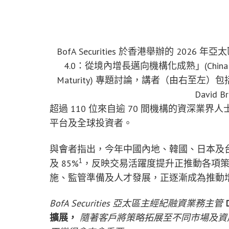
BofA Securities 於香港舉辦的 2
4.0：從境內增長邁向機構化成熟」(China Quant 4.
Maturity) 專題討論，講者（由右至左）包括 Step
David B
超過 110 位來自逾 70 間機構的資深
平台及全球投資者。
與會者指出，今年中國內地、韓國、日本及台灣
1
及 85%
，反映交易活躍度提升正推動各項策
施、監管準備及人才發展，正逐漸成為推動
BofA Securities 亞太區主經紀融資業務主管
擴展，
隨著客戶將策略拓展至不同市場及資