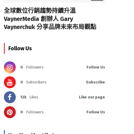
全球數位行銷趨勢持續升溫
VaynerMedia 創辦人 Gary
Vaynerchuk 分享品牌未來布局觀點
Follow Us
0
Followers
Follow Us
0
Subscribers
Subscribe
12k
Likes
Like our page
0
Followers
Follow Us