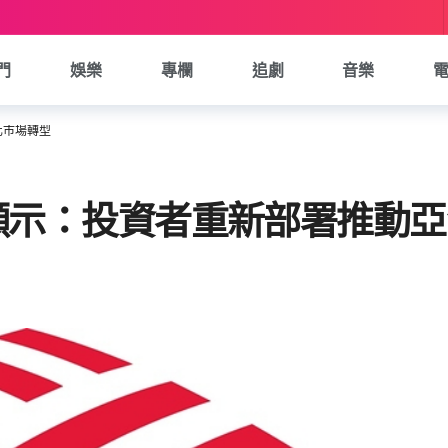
門
娛樂
專欄
追劇
音樂
量化市場轉型
ies 會議顯示：投資者重新部署