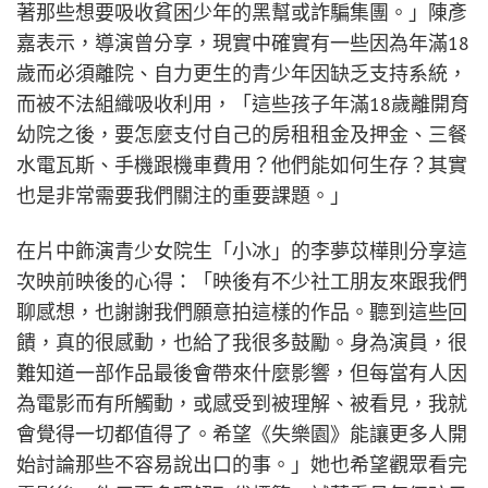
著那些想要吸收貧困少年的黑幫或詐騙集團。」陳彥
嘉表示，導演曾分享，現實中確實有一些因為年滿18
歲而必須離院、自力更生的青少年因缺乏支持系統，
而被不法組織吸收利用，「這些孩子年滿18歲離開育
幼院之後，要怎麼支付自己的房租租金及押金、三餐
水電瓦斯、手機跟機車費用？他們能如何生存？其實
也是非常需要我們關注的重要課題。」
在片中飾演青少女院生「小冰」的李夢苡樺則分享這
次映前映後的心得：「映後有不少社工朋友來跟我們
聊感想，也謝謝我們願意拍這樣的作品。聽到這些回
饋，真的很感動，也給了我很多鼓勵。身為演員，很
難知道一部作品最後會帶來什麼影響，但每當有人因
為電影而有所觸動，或感受到被理解、被看見，我就
會覺得一切都值得了。希望《失樂園》能讓更多人開
始討論那些不容易說出口的事。」她也希望觀眾看完