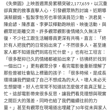
《失樂園》上映首週票房累積突破2,177,659，以沉重
卻真實的敘事直擊人心，引發觀眾熱烈討論。近期導
演蔡銀娟、監製李怡芳也率領演員范少勳、洪君昊、
陳俞諺、陳彥嘉、李夢苡樺勤跑映前、映後活動，與
觀眾近距離交流。許多觀眾觀影後情緒久久無法平
復，不少社工跟生活輔導員更深有共鳴，直言：「終
於有人把我們的日常拍出來了，不然很多人，甚至連
家人都不知道我們到底在忙什麼。」也有社工坦言：
「很多壓抑已久的情緒都被拍出來了，彷彿終於找到
一個出口。」更有觀眾分享，看完電影後重新理解了
那些曾被社會貼上標籤的孩子：「很多時候，是成長
環境讓我們變成了自己不想成為的大人。壞人未必天
生想變壞，好人也常常不知道該怎麼做才能真正幫上
忙。這部電影帶來很多反思，讓我們看見理想與現實
之間巨大的落差，同時也給了我們繼續往前的力
量。」甚至有觀眾在現場道出埋藏了30年從未與家人