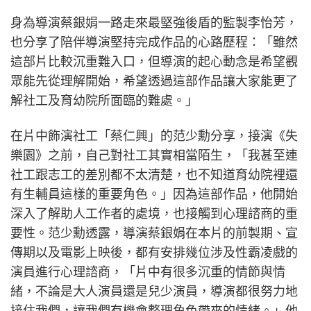
身為導演蔡銀娟一路走來最堅強後盾的監製李怡芳，
也分享了陪伴導演堅持完成作品的心路歷程：「雖然
這部片比較沉重難入口，但導演的起心動念是希望觀
眾能先從理解開始，希望透過這部作品讓大家能更了
解社工及育幼院所面臨的難處。」
在片中飾演社工「蔡仁興」的范少勳分享，接演《失
樂園》之前，自己對社工其實相當陌生，「我甚至連
社工跟志工的差別都不太清楚，也不知道育幼院裡還
有生輔員這樣的重要角色。」因為這部作品，他開始
深入了解助人工作者的處境，也接觸到心理諮商的重
要性。范少勳透露，導演蔡銀娟在本片的前製期、宣
傳期以及電影上映後，都有安排幾位涉及性霸凌戲的
演員進行心理諮商，「片中有很多沉重的情節與情
緒，不論是大人演員還是兒少演員，導演都很努力地
接住我們，讓我們有機會整理角色帶來的情緒。」他