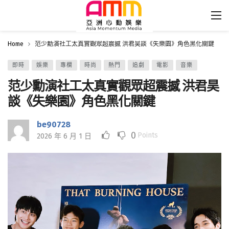
Home
范少勳演社工太真實觀眾超震撼 洪君昊談《失樂園》角色黑化關鍵
即時
娛樂
專欄
時尚
熱門
追劇
電影
音樂
范少勳演社工太真實觀眾超震撼 洪君昊
談《失樂園》角色黑化關鍵
be90728
0
Points
2026 年 6 月 1 日