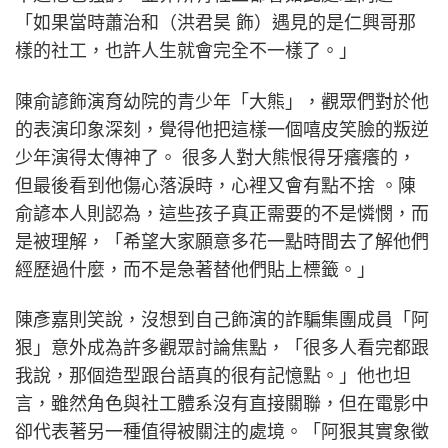
「如果當時蕭治和（洪君昊 飾）遇見的是仁興哥那
樣的社工，也許人生就會完全不一樣了。」
陳俞諺飾演育幼院的青少年「大熊」，觀眾們對於他
的表演印象深刻，覺得他把這樣一個嘻皮笑臉的叛逆
少年演得太傳神了。 很多人對大熊恨得牙癢癢的，
但最後看到他傷心落淚時，心裡又會有點不捨 。陳
俞諺本人則認為，這些孩子真正需要的不是憐憫，而
是被理解，「希望大家願意多花一點時間去了解他們
經歷過什麼，而不是急著替他們貼上標籤。」
陳彥嘉則笑說，沒想到自己飾演的詐騙集團成員「阿
狠」意外成為許多觀眾討論焦點，「很多人看完都跟
我說，那個造型跟台語真的很有記憶點。」他也坦
言，雖然角色與社工體系沒有直接關聯，但在電影中
卻代表著另一種值得被關注的處境。「阿狠其實象徵