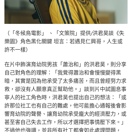
（「冬候鳥電影」 、「文策院」提供/洪君昊談《失
樂園》角色黑化關鍵 坦言：若遇見仁興哥，人生或
許不一樣）
在片中飾演育幼院男孩「蕭治和」的洪君昊，則分享
自己對角色的理解：「我覺得蕭治和會慢慢變得黑
暗，其實是因為他承受了太多痛苦，而且曾經努力求
救，卻沒有人願意真正幫助他。」談到片中試圖息事
寧人的社工角色時，洪君昊也提出自己的想法：「或
許那位社工也有自己的難處，他可能擔心通報後會影
響育幼院的聲譽、讓育幼院承受龐大的經濟壓力，或
甚至害自己失去工作，所以才選擇把事情壓下來。」
不過他也強調，並非所有社工都會如此處理問題，