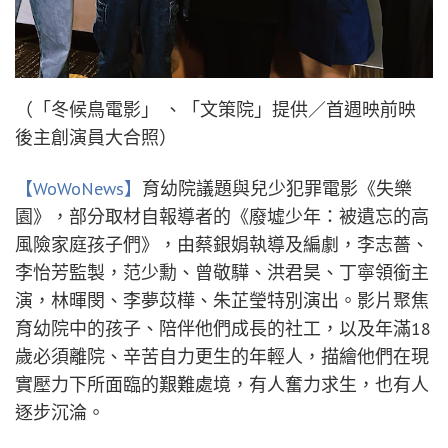
（「冬候鳥電影」 、「文策院」提供／首週映前映
後主創演員大合照）
【WoWoNews】
育幼院議題與兒少犯罪電影《失樂
園》，部分取材自報導者的《廢墟少年：被遺忘的高
風險家庭孩子們》，由蔡銀娟執導及編劇，李志薔、
李怡芳監製，范少勳、曾敬驊、洪君昊、丁寧領銜主
演，林暉閔、李夢苡樺、朱芷瑩特別演出。影片聚焦
育幼院中的孩子、陪伴他們成長的社工，以及年滿18
歲必須離院、辛苦自力更生的年輕人，描繪他們在現
實壓力下所面臨的艱難處境，有人奮力求生，也有人
逐步沉淪。