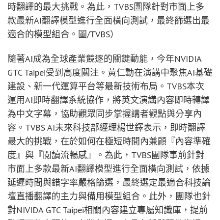
時翻譯的最大挑戰。為此，TVBS團隊針對市面上多
款最新AI翻譯模型進行全面橫向測試，最終篩選出最
適合的模型組合。圖/TVBS）
隨著AI成為全球產業競逐的關鍵動能，今年NVIDIA
GTC Taipei受到高度關注。黃仁勳在演講中聚焦AI基礎
建設、新一代運算平台等最新技術布局。TVBS本次
運用AI即時翻譯系統協作，將英文演講內容即時轉譯
為中文字幕，協助觀眾同步掌握講者觀點與分享內
容。TVBS AI未來科技部經理楊世鐸表示，即時翻譯
最大的挑戰，在於如何在極短時間內兼顧『內容準確
度』與『閱讀流暢感』。為此，TVBS團隊事前針對
市面上多款最新AI翻譯模型進行全面橫向測試，依據
延遲時間與錯字率嚴格篩選，最終選定最適合科技論
壇直播翻譯的主力與備用模型組合。此外，團隊也針
對NIVIDA GTC Taipei相關內容建立專屬知識庫，提前