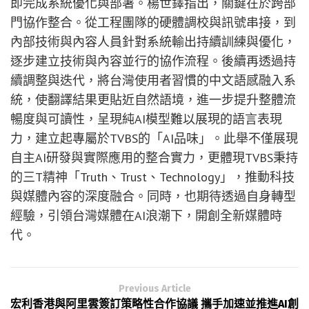
即完成系統優化與部署。楊世鐸指出，關鍵在於跨部
門協作整合。從工程團隊的硬體調校與訊號串接，到
內部技術與內容人員針對系統輸出持續訓練與優化，
逐步建立技術與內容並行的協作流程。後續再透過持
續調整與迭代，將台灣使用者習慣的中文語感融入系
統，使翻譯結果更貼近自然語境，進一步提升整體流
暢度與可讀性，呈現純AI模型難以展現的語言表現
力，建立起專屬於TVBS的「AI品味」。此舉不僅展現
自主AI研發與實際應用的整合實力，更體現TVBS秉持
的三T精神「Truth、Trust、Technology」，推動科技
與媒體內容的深度融合。同時，也期待透過自身轉型
經驗，引領台灣媒體在AI浪潮下，開創全新媒體時
代。
Previous Article
宏利香港與阿里雲簽訂策略性合作協議 攜手加速並推進AI創