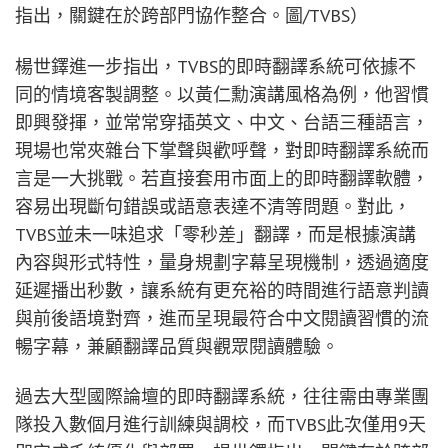
指出，關鍵在於跨部門協作整合。圖/TVBS）
楊世鐸進一步指出，TVBS的即時翻譯系統可依據不
同的情境客製調整。以黃仁勳演講風格為例，他習慣
即興發揮，並常常穿插英文、中文、台語三種語言，
現場也常夾雜台下掌聲與歡呼聲，對即時翻譯系統而
言是一大挑戰。若直接套用市面上的即時翻譯軟體，
容易出現斷句錯誤或語意表達不清等問題。對此，
TVBS並未一味追求「零秒差」翻譯，而是根據演講
內容與形式特性，量身規劃字幕呈現機制，透過適度
延遲播出秒數，讓系統有更充裕的時間進行語意判讀
與前後語境對齊，進而呈現最符合中文閱讀習慣的流
暢字幕，兼顧翻譯品質與觀眾閱讀體驗。
過去大型國際論壇的即時翻譯系統，往往需由專業團
隊投入數個月進行訓練與調校，而TVBS此次僅用9天