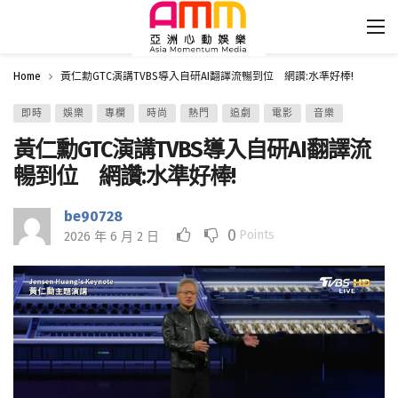
Home
黃仁勳GTC演講TVBS導入自研AI翻譯流暢到位 網讚:水準好棒!
即時
娛樂
專欄
時尚
熱門
追劇
電影
音樂
黃仁勳GTC演講TVBS導入自研AI翻譯流
暢到位 網讚:水準好棒!
be90728
0
Points
2026 年 6 月 2 日