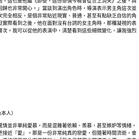
語。這也是他繼《即使，這份戀情今晚會從世上消失》之後，與
回歸也非常開心。」當談到演出角色時，導演表示男主角這次並
次完全相反，是個非常貼近現實、普通、甚至有點缺乏自信的角
但實際看到之後，他在面對沒有台詞的女主角時，那種凝視的表
層次。我可以從他的表演中，清楚看到這些細微變化，讓我強烈
色本人）
感情並非單純愛慕，而是混雜著依賴、羨慕，甚至嫉妒等情緒，
更接近『愛』。那是一份非常純真的戀愛，但隨著時間流逝，會