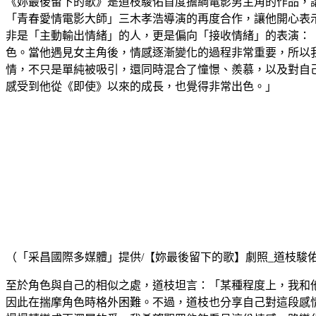
《妳最後留下的歌》是道枝駿佑首度擔綱電影男主角的作品，
「青春愛情電影大師」三木孝浩導演的再度合作，讓他開心表
非是「主動輸出情緒」的人，更是偏向「接收情緒」的表演：
色。當他遇見女主角後，情感逐漸變化的過程非常重要，所以
情，不只是單純被吸引，還同時混合了憧憬、羨慕，以及對自
感受到他從《即使》以來的成長，也覺得非常出色。」
（「采昌國際多媒體」提供/【妳最後留下的歌】劇照_道枝駿
至於角色與自己的相似之處，道枝坦言：「某種程度上，我和
因此在揣摩角色時格外困難。不過，道枝也分享自己對這段感