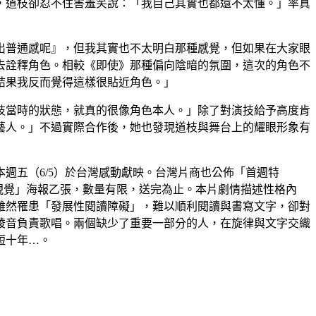
，道枝卻忍不住害羞笑說：「我自己其實也都還不太懂。」率真
出普通感呢』，但我其實也不太明白那種感覺，但如果在大家眼
去詮釋角色。相較《即使》那種偏向陰暗的氛圍，這次的角色不
結果我反而覺得這樣很貼近角色。」
枝當時的狀態，就真的很像角色本人。」除了對演技給予高度肯
藝人。」不過實際合作後，她也發現道枝與舞台上的耀眼形象有
週五（6/5）於台灣感動獻映。台灣片商也公佈「首週特
影主視覺」海報乙張，數量有限，送完為止。本片劇情描述性格內
雖然罹患「發展性閱讀障礙」，難以順利閱讀與書寫文字，卻對
綾音負責歌唱。兩個缺少了重要一部分的人，在旋律與文字交織
短十年…。