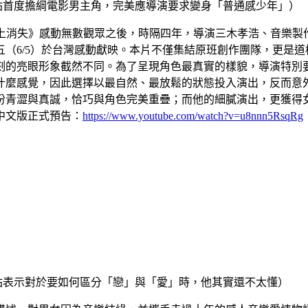
佑首度擔綱電影男主角，完美應導演要求變身「普通感少年」）
上消失》感動無數觀眾之後，時隔四年，導演三木孝浩、音樂製
（6/5）於台灣感動獻映。本片不僅集結原班創作團隊，更是
刻的亮眼形象截然不同。為了呈現角色最真實的樣貌，導演特別
什麼感覺，因此選擇以最自然、最放鬆的狀態投入演出，反而意
份青澀與真誠，恰巧與角色完美重疊；而他的細膩演出，更獲得
中文版正式預告：
https://www.youtube.com/watch?v=u8nnn5RsqRg
佑表示對於要如何區分「戀」與「愛」時，他其實還不太懂）