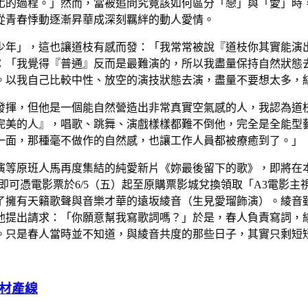
化的過程。」然而，當被追問究竟該如何區分「戀」與「愛」時
從青春悸動逐漸昇華成深刻羈絆的動人愛情。
少年」，這也讓道枝有感而發：「我常常被說『道枝你其實能演
：「我覺得『普通』反而是最難演的，所以我盡量保持自然狀態
。以我自己比較中性、放空的演技狀態去演，盡量不要想太多，
發揮，但他是一個能自然營造出非常真實空氣感的人，我認為道
完美的人』，唱歌、跳舞、演戲樣樣都難不倒他，完全是全能型
一面，那種毫不做作的自然感，也讓工作人員都被療癒到了。」
等原班人馬再度集結的純愛新片《妳最後留下的歌》，即將在本
乙張，即可憑電影票於6/5（五）起至原購票影城兌換領取「A3電
了擁有天籟歌聲與音樂才華的遠坂綾音（生見愛瑠飾演）。綾音
他提出請求：「你願意幫我寫歌詞嗎？」於是，春人負責寫詞，
。只是春人當時並不知道，與綾音共度的那些日子，其實只剩短
土磁材產線