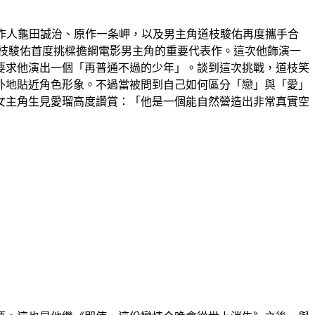
作人龜田誠治、原作一条岬，以及男主角道枝駿佑再度攜手合
道枝駿佑首度挑樑擔綱電影男主角的重要代表作。這次他飾演一
要求他演出一個「再普通不過的少年」。談到這次挑戰，道枝笑
外地貼近角色形象。不過當被問到自己如何區分「戀」與「愛」
女主角生見愛瑠高度讚賞：「他是一個能自然營造出非常真實空