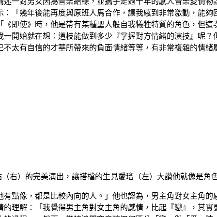
講述一對男女因為音樂結緣，並攜手走過十年的感人音樂愛情物
示：「幾年後能再度與原班人馬合作，讓我感到非常激動，能夠
「《即使》時，他是帶有某種聖人般自我犧牲特質的角色，但這
我一開始就在想：道枝能做到多少『掌握對方情緒的演技』呢？
己不太有自信的才華所帶來的負面情緒等等，有非常複雜的情緒
佑（右）的完美演出，讓搭檔的生見愛瑠（左）大讚他就像是角
他有點像，都是比較內向的人。」他也認為，男主角對女主角的
情的理解：「我覺得男主角對女主角的感情，比起『戀』，其實