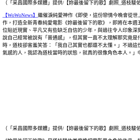
（「采昌國際多媒體」提供/【妳最後留下的歌】劇照_道枝駿
【WoWoNews】
繼催淚純愛神作《即使，這份戀情今晚會從世
作，打造全新青春純愛電影《妳最後留下的歌》，即將在本週五
位貼近現實、平凡又有些缺乏自信的少年，與過往令人印象深
說自己經常被說有「普通感」，但其實一直不太理解那究竟是
時，道枝卻害羞笑答：「我自己其實也都還不太懂。」不過這
氣感的人，我認為道枝當時的狀態，就真的很像角色本人。」
（「采昌國際多媒體」提供/【妳最後留下的歌】劇照_道枝駿