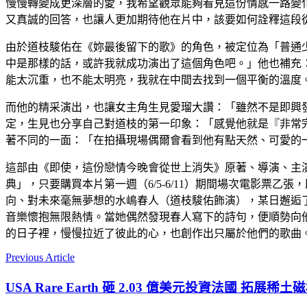
慢慢轉變成更深層的愛，我希望觀眾能夠看見這份情感一路變
又真誠的回答，也讓人更加期待他在片中，該要如何詮釋這段
由於道枝駿佑在《妳最後留下的歌》的角色，被定位為「普通
中是那樣的話，或許我就成功演出了這個角色吧。」他也補充
能太沉重，也不能太明亮，我就在中間去找到一個平衡的溫度
而他的精采演出，也讓女主角生見愛瑠大讚：「雖然不是即興
定，生見也分享自己對道枝的第一印象：「感覺他就是『非常
著不同的一面：「在拍攝現場偶爾會看到他有點天然、可愛的
這部由《即使，這份戀情今晚會從世上消失》原著、導演、主演
典」，只要購買本片第一週（6/5-6/11）期間場次電影票
向、對未來毫無夢想的水嶋春人（道枝駿佑飾演），某日邂逅
音樂懷抱無限熱情。當她偶然發現春人寫下的詩句，便順勢向
的日子裡，慢慢拉近了彼此的心，也創作出只屬於他們的歌曲
Previous Article
USA Rare Earth 砸 2.03 億美元投資法國 拓展稀