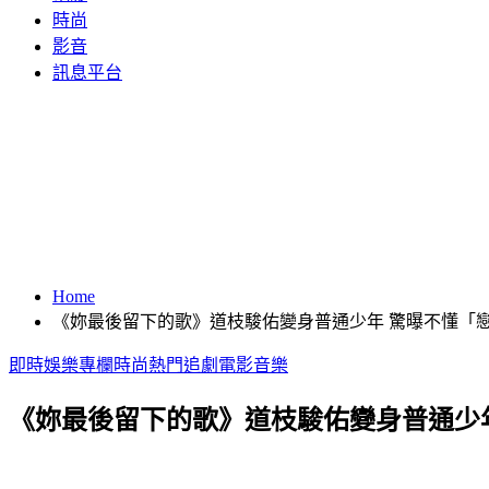
時尚
影音
訊息平台
Home
《妳最後留下的歌》道枝駿佑變身普通少年 驚曝不懂「
即時
娛樂
專欄
時尚
熱門
追劇
電影
音樂
《妳最後留下的歌》道枝駿佑變身普通少