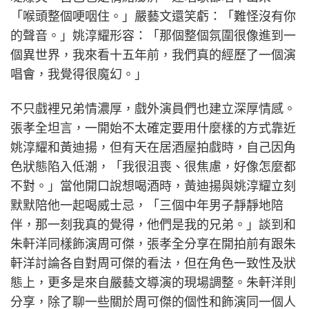
「喉頭整個哽咽住。」嚴藝文還笑虧：「難怪沒有你
的聲音。」姚淳耀形容：「那個整個氛圍很像進到一
個異世界，我來看十五年前，我們真的經歷了一個演
唱會，我覺得很魔幻。」
不只戲裡兄弟情濃厚，戲外演員們也建立深厚情感。
張孝全坦言，一開始不太確定要用什麼樣的方式靠近
姚淳耀和黃迪揚，但有天在居酒屋拍戲時，自己因角
色狀態陷入低潮，「我很沮喪、很焦慮，好像怎麼都
不對。」當他開口說想喝酒時，黃迪揚與姚淳耀立刻
默默陪他一起喝威士忌，「三個中年男子靜靜地陪
伴，那一刻我真的覺得，他們是我的兄弟。」談到和
朱軒洋同樣飾演周可傑，張孝全分享在開拍前有跟朱
軒洋討論各自對周可傑的看法，但在角色一致性及狀
態上，更多是來自嚴藝文導演的現場調整。朱軒洋則
分享，除了聊一些關於周可傑的個性和飾演同一個人