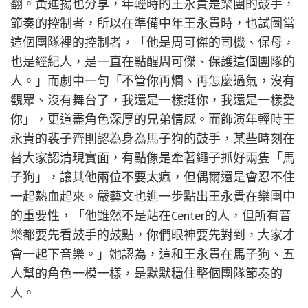
翻。黃迪揚也分享，年輕時的王永貴是樂團的鼓手，
節奏的控制者，所以在準備中年王永貴時，也試圖當
這個團隊裡的控制者，「他是周可傑的司機、保母，
也是經紀人，是一直在點醒周可傑、保護這個團隊的
人。」而劇中一句「不管你再爛、再怎麼過氣，沒有
觀眾、沒有舞台了，我還是一樣挺你，我還是一樣愛
你」，更道盡角色深厚的兄弟情感。而飾演年輕時王
永貴的裴子齊則認為身為馬子狗的鼓手，某些時刻在
替大家認清現實面，有點像是牽著繩子抓好兩隻「馬
子狗」，讓其他兩位不要太瘋，但偶爾還是會忍不住
一起熱血起來。嚴藝文也進一步點出王永貴在樂團中
的重要性，「他雖然不是站在Center的人，但所有音
樂都要先看鼓手的鼓點，你們眼神要先對到，大家才
會一起下音樂。」她認為，這和王永貴在馬子狗、五
人幫的角色一模一樣，是默默穩住整個團隊節奏的
人。