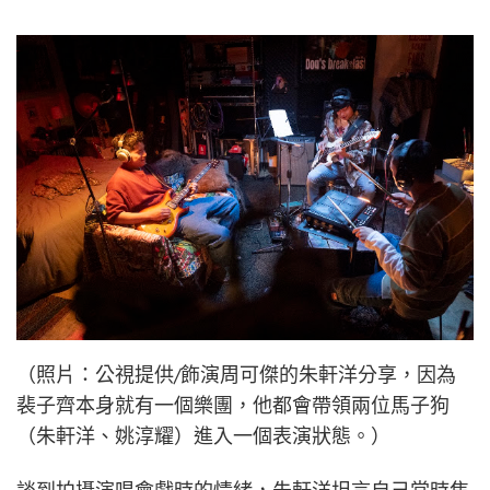
（照片：公視提供/飾演周可傑的朱軒洋分享，因為
裴子齊本身就有一個樂團，他都會帶領兩位馬子狗
（朱軒洋、姚淳耀）進入一個表演狀態。）