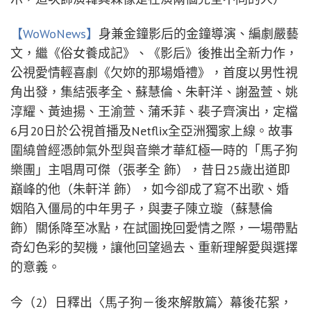
【WoWoNews】
身兼金鐘影后的金鐘導演、編劇嚴藝
文，繼《俗女養成記》、《影后》後推出全新力作，
公視愛情輕喜劇《欠妳的那場婚禮》，首度以男性視
角出發，集結張孝全、蘇慧倫、朱軒洋、謝盈萱、姚
淳耀、黃迪揚、王渝萱、蒲禾菲、裴子齊演出，定檔
6月20日於公視首播及Netflix全亞洲獨家上線。故事
圍繞曾經憑帥氣外型與音樂才華紅極一時的「馬子狗
樂團」主唱周可傑（張孝全 飾），昔日25歲出道即
巔峰的他（朱軒洋 飾），如今卻成了寫不出歌、婚
姻陷入僵局的中年男子，與妻子陳立璇（蘇慧倫
飾）關係降至冰點，在試圖挽回愛情之際，一場帶點
奇幻色彩的契機，讓他回望過去、重新理解愛與選擇
的意義。
今（2）日釋出〈馬子狗－後來解散篇〉幕後花絮，