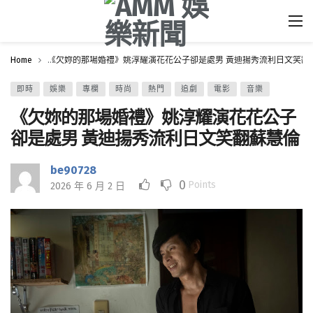
Home
《欠妳的那場婚禮》姚淳耀演花花公子卻是處男 黃迪揚秀流利日文笑翻
即時
娛樂
專欄
時尚
熱門
追劇
電影
音樂
《欠妳的那場婚禮》姚淳耀演花花公子
卻是處男 黃迪揚秀流利日文笑翻蘇慧倫
be90728
0
Points
2026 年 6 月 2 日