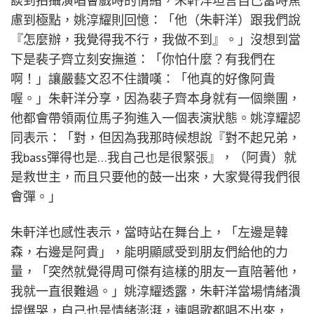
談到拍攝演唱會戲時的情緒，朱軒洋坦言自己當時焦
慮到極點，姚淳耀則回憶：「他（朱軒洋）跟我們說
『怎麼辦，我覺得我不行，我做不到』。」沒想到當
下是裴子齊立刻安撫道：「你怕什麼？有我們在
啊！」讓嚴藝文忍不住讚嘆：「他真的好像阿貴
喔。」朱軒洋分享，因為裴子齊本身就有一個樂團，
他都會帶領兩位馬子狗進入一個表演狀態。姚淳耀認
同表示：「對，但因為我那時候想說『對不起兄弟，
我bass彈得也是…我自己也是很緊張』，（阿貴）就
是救世主，而且只要他的鼓一出來，大家覺得我們很
會彈。」
朱軒洋也感性表示，當時站在舞台上，「左邊是韓
森，右邊是阿貴」，能明顯感受到朋友們給他的力
量，「突然就覺得周可傑有這樣的朋友一直陪著他，
我就一直很難過。」姚淳耀透露，朱軒洋當場情緒潰
堤爆哭，自己也是情緒澎湃，連唱歌都唱不出來，