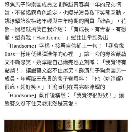
聚焦馬子狗樂團成員之間跨越青春與中年的兄弟情
誼，不僅揭露角色設定，也曝光演員私下笑鬧互動。
姚淳耀飾演橫跨年輕與中年時期的團員「韓森」，花
絮一開場就搞笑自我介紹：「有成長、有青春、有戀
愛，還有我，Handsome！」邊比出拳頭秀出
「Handsome」字樣，接著自信補上一句：「我會像
Bass一樣用低頻彈進你的心裡！」讓一旁的導演嚴藝
文不斷憋笑，姚淳耀自己講完也立刻喊：「我覺得有
點爛！」讓嚴藝文忍不住爆笑。飾演馬子狗樂團另一
成員、年輕版王永貴的裴子齊爆料：「他（姚淳耀）
很瘋，超好笑。」王渝萱則在看完姚淳耀的
「Handsome」動作後稱讚：「我覺得很好欸！」讓
嚴藝文忍不住笑虧果然是真愛。