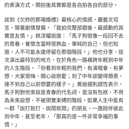
的表演方式，開拍後其實都是各自拍各自的部分。
談到《欠妳的那場婚禮》最核心的情感，嚴藝文坦
言，隨著劇情發展，「我拍完整部戲後，最感動的其
實是友情。」姚淳耀說道：「馬子狗很像一段回不去
的青春。會懷念當時很熱血、單純的自己，但也知
道，人不可能永遠停留在那個階段。」他也分享，這
次演出最特別的地方，在於角色一路橫跨年輕到中年
的人生階段，「你看到年輕的我們，有演唱會、有夢
想，大家很嗨、開心談戀愛；到了中年卻變得頹喪，
達不到自己以前想要的樣子。」黃迪揚則感性表示，
馬子狗對他來說是青春的代名詞，是沒有包袱、不用
為未來設想、不被現實束縛的階段。如果人生中能有
一群「說打就打、說鬧就鬧」的朋友，一路陪伴彼此
到中年、甚至老年，「那真的是一件非常幸福的事
情。」