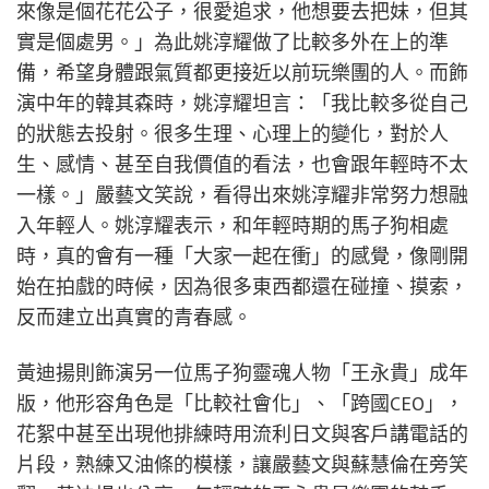
來像是個花花公子，很愛追求，他想要去把妹，但其
實是個處男。」為此姚淳耀做了比較多外在上的準
備，希望身體跟氣質都更接近以前玩樂團的人。而飾
演中年的韓其森時，姚淳耀坦言：「我比較多從自己
的狀態去投射。很多生理、心理上的變化，對於人
生、感情、甚至自我價值的看法，也會跟年輕時不太
一樣。」嚴藝文笑說，看得出來姚淳耀非常努力想融
入年輕人。姚淳耀表示，和年輕時期的馬子狗相處
時，真的會有一種「大家一起在衝」的感覺，像剛開
始在拍戲的時候，因為很多東西都還在碰撞、摸索，
反而建立出真實的青春感。
黃迪揚則飾演另一位馬子狗靈魂人物「王永貴」成年
版，他形容角色是「比較社會化」、「跨國CEO」，
花絮中甚至出現他排練時用流利日文與客戶講電話的
片段，熟練又油條的模樣，讓嚴藝文與蘇慧倫在旁笑