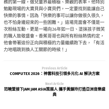
務的第一線，做兒童界最積極、樂觀的表率。他特別
勉勵現場的大寶貝與小寶貝們，一定要找到能讓自己
快樂的事情，因為「快樂的事可以讓你做很久很久，
也不怕身邊迎來的一些困難。」這場見面會不僅是一
次粉絲互動，更是一場向26年如一日、塗抹孩子微笑
的職人致敬盛會。香蕉哥哥也與所有粉絲熱情約定，
他會帶著這份正向與積極的力量繼續跑下去，「有活
力地唱跳到換人工關節的時候！」
Previous Article
COMPUTEX 2026：神雲科技引領多元化 AI 解決方案
Next Article
范曉萱接下JAM JAM ASIA策展人 攜手黃韻玲打造亞洲音樂盛
典