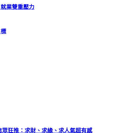
、就業雙重壓力
目標
信眾狂推：求財、求緣、求人氣超有感