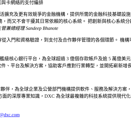
、電匯與卡網絡的支付編排
、更靈活擴充及更有效競爭的金融機構，提供所需的金融科技基礎設施。
務，而又不會干擾其日常依賴的核心系統。 把創新與核心系統分
球主管兼總經理 Sandeep Bhanote
的模式，貫穿從入門和資格驗證，到支付及合作夥伴管理的各個環節。
an 是旗艦級核心銀行平台，為全球超過 3 億個存款帳戶及逾 5 萬億美元的存款
專屬的軟件、平台及解決方案，協助客戶應對行業轉型，並開拓嶄新增
業級科技與創新合作夥伴，為全球企業及公營部門機構提供軟件、服務及
面的深厚專業知識，DXC 為全球最複雜的科技系統提供現代化
le@dxc.com