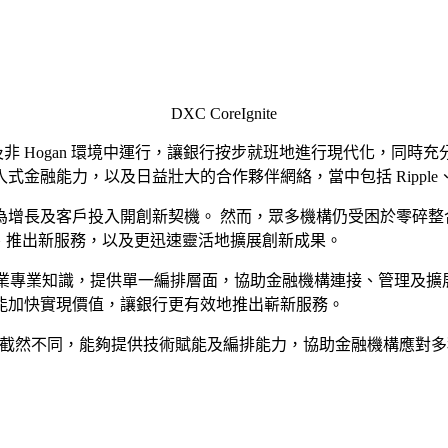
DXC CoreIgnite
核心銀行平台及非 Hogan 環境中運行，讓銀行按步就班地進行現代化，同時
日益壯大的合作夥伴網絡，當中包括 Ripple、Euronet、Spliti
增長及客戶投入開創新契機。 然而，眾多機構仍受困於零碎整
作夥伴、推出新服務，以及更迅速靈活地擴展創新成果。
載累積的銀行業專業知識，提供單一編排層面，協助金融機構連接、管
能加快實現價值，讓銀行更有效地推出嶄新服務。
te 則截然不同，能夠提供技術賦能及編排能力，協助金融機構應對