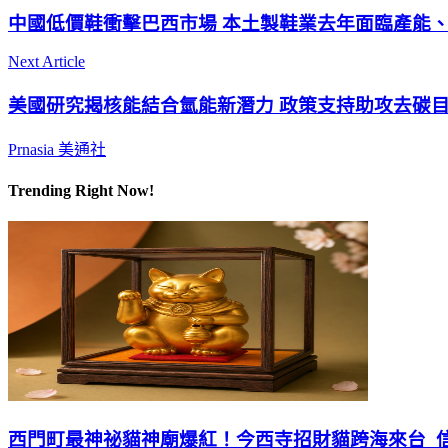
中國低價鞋衝擊巴西市場 本土製鞋業去年面臨產能
Next Article
美國研究揭核能結合氫能新潛力 政策支持助攻去碳
Prnasia 美通社
Trending Right Now!
西門町最神祕貓神廟爆紅！今西寺招財貓跨海來台 