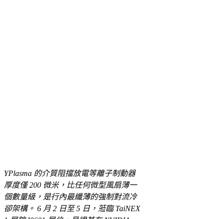
YPlasma 的介質阻擋放電等離子制動器
厚度僅 200 微米，比任何微型風扇薄一
個數量級，是行內最纖薄的強制對流冷
卻架構。 6 月 2 日至 5 日，蒞臨 TaiNEX