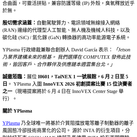
合曲面，可靈活拼貼，兼容防護等級 (IP) 外殼，臭氧釋放近乎
於無。
殷切需求涵蓋：
自動駕駛算力、電訊領域無線接入網絡
(RAN) 邊緣的代理型人工智能、無人機及機械人科技，以及
碳化硅 (SiC) / 氮化鎵 (GaN) 轉換器的高功率能源電子系統。
YPlasma 行政總裁兼聯合創辦人 David García 表示：
「Jetson
乃業界建構未來的根基。 我們選擇在 COMPUTEX 發佈此技
術，皆因客戶、合作夥伴及供應鏈本週雲集台北。」
誠邀蒞臨：
展位
I0601，TaiNEX 1 一號展館，6 月 2 日至 5
日
。 YPlasma 入圍
InnoVEX 2026 初創提案比賽 15 位決賽者
之一
（現場提案將於 6 月 4 日在 InnoVEX Center Stage 舉
行）。
關於 YPlasma
YPlasma
乃全球唯一將基於介質阻擋放電等離子制動器的離子
風固態冷卻技術商業化的公司。 源於 INTA 的衍生項目，分