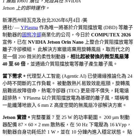
1 展館 I0601 展位，見證其在 NVIDIA
Jetson 上的即時運作。
新澤西州紐瓦克及台北
2026年6月4日
/美
通社/ —
YPlasma
作為唯一將基於介質阻擋放電 (DBD) 等離子
制動器的
固態冷卻
商業化的公司，今日於
COMPUTEX 2026
宣佈，已在
NVIDIA Jetson Orin Nano
上整合介質阻擋放電等
離子冷卻模組。 此解決方案徹底棄用旋轉風扇，取而代之的
是一個 200 微米的柔性制動器，
相比起被替換的微型風扇薄
40 至 60 倍
，並通過介質阻擋放電等離子產生離子風。
當下需求。
代理型人工智能 (Agentic AI) 已使邊緣推論化為 24
小時不間斷的工作負載。 被動散熱片易致效能瓶頸，旋轉風
扇難逃故障宿命，熱電冷卻器 (TEC) 更是得不償失，耗電遠
超排熱。 YPlasma 以介質阻擋放電為基礎的離子風，堪稱唯
一能纖薄地嵌入 6 mm Z 高度空間的無風扇冷卻解決方案。
Jetson 實證。
完整覆蓋 7 至 25 W 的功率範圍。 200 µm 制動
器配備 87 × 60 × 2 mm 散熱板，在 50 Hz 下電壓為 16 kVpp，
制動器自身功耗低於 1 W，並在 10 分鐘內進入穩定狀態。 貼