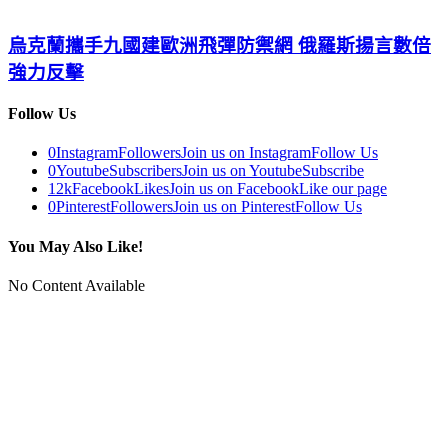
烏克蘭攜手九國建歐洲飛彈防禦網 俄羅斯揚言數倍
強力反擊
Follow Us
0
Instagram
Followers
Join us on Instagram
Follow Us
0
Youtube
Subscribers
Join us on Youtube
Subscribe
12k
Facebook
Likes
Join us on Facebook
Like our page
0
Pinterest
Followers
Join us on Pinterest
Follow Us
You May Also Like!
No Content Available