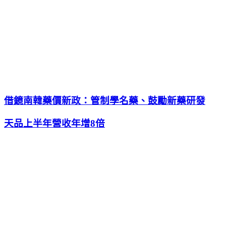
借鏡南韓藥價新政：管制學名藥、鼓勵新藥研發
天品上半年營收年增8倍