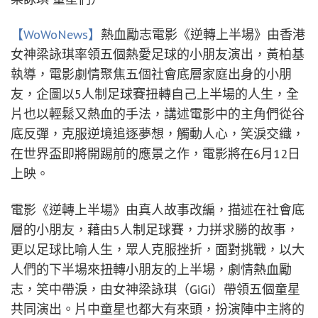
【WoWoNews】
熱血勵志電影《逆轉上半場》由香港
女神梁詠琪率領五個熱愛足球的小朋友演出，黃柏基
執導，電影劇情聚焦五個社會底層家庭出身的小朋
友，企圖以5人制足球賽扭轉自己上半場的人生，全
片也以輕鬆又熱血的手法，講述電影中的主角們從谷
底反彈，克服逆境追逐夢想，觸動人心，笑淚交織，
在世界盃即將開踢前的應景之作，電影將在6月12日
上映。
電影《逆轉上半場》由真人故事改編，描述在社會底
層的小朋友，藉由5人制足球賽，力拼求勝的故事，
更以足球比喻人生，眾人克服挫折，面對挑戰，以大
人們的下半場來扭轉小朋友的上半場，劇情熱血勵
志，笑中帶淚，由女神梁詠琪（GiGi）帶領五個童星
共同演出。片中童星也都大有來頭，扮演陣中主將的