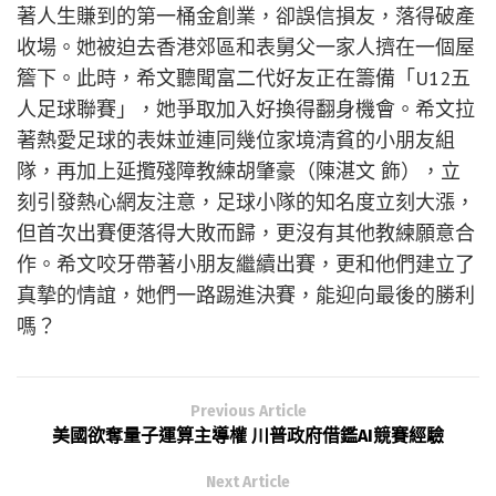
著人生賺到的第一桶金創業，卻誤信損友，落得破產
收場。她被迫去香港郊區和表舅父一家人擠在一個屋
簷下。此時，希文聽聞富二代好友正在籌備「U12五
人足球聯賽」，她爭取加入好換得翻身機會。希文拉
著熱愛足球的表妹並連同幾位家境清貧的小朋友組
隊，再加上延攬殘障教練胡肇豪（陳湛文 飾），立
刻引發熱心網友注意，足球小隊的知名度立刻大漲，
但首次出賽便落得大敗而歸，更沒有其他教練願意合
作。希文咬牙帶著小朋友繼續出賽，更和他們建立了
真摯的情誼，她們一路踢進決賽，能迎向最後的勝利
嗎？
Previous Article
美國欲奪量子運算主導權 川普政府借鑑AI競賽經驗
Next Article