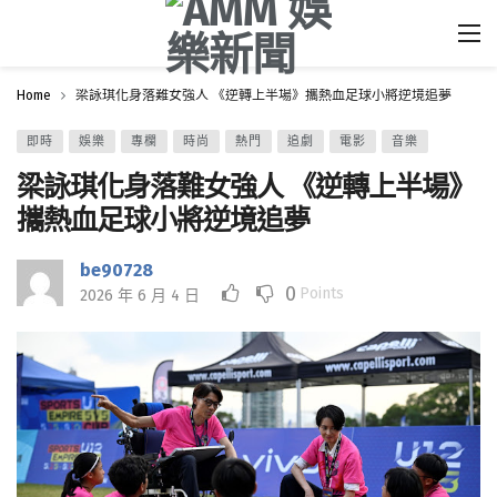
Home
梁詠琪化身落難女強人 《逆轉上半場》攜熱血足球小將逆境追夢
即時
娛樂
專欄
時尚
熱門
追劇
電影
音樂
梁詠琪化身落難女強人 《逆轉上半場》
攜熱血足球小將逆境追夢
be90728
0
Points
2026 年 6 月 4 日