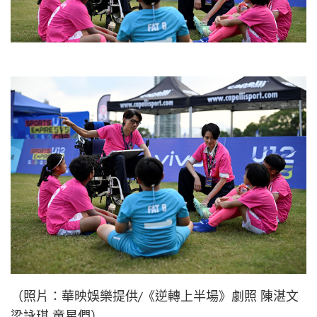
（照片：華映娛樂提供/《逆轉上半場》劇照 陳湛文
梁詠琪 童星們）