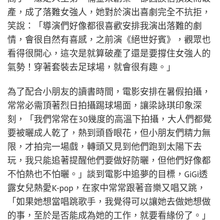
產，成了落難女強人，她對於演出喜劇完全不抗拒，
笑說：「導演們好像都很喜歡安排我演出落難的劇
情，會很自然有喜感，之前演《絕世好賓》，觀眾也
看得很開心，這次是就算破產了還是要撐住女強人的
氣勢！穿著套裝去足球場，就會很有趣。」
為了配合小朋友的讀書時間，電影安排在暑假拍攝，
常常必需頂著烈日拍攝踢球場面，讓梁詠琪印象深
刻，「我們常常在30幾度的高溫下拍攝，大人們都覺
要被曬成人乾了，熱到頭昏眼花，但小朋友們精力無
限，才拍完一場戲，轉頭又見到他們跑到太陽下去
玩，我只能追著提醒他們要做好防曬，但他們好像都
不怕熱也不怕曬。」談到電影中追夢的目標，GiGi透
露女兒熱愛K-pop，在家中常常跟著音樂又唱又跳，
「如果她想當唱跳歌手，我覺得可以讓她去做她想做
的事，至於是否能成為她的工作，就要看緣份了。」