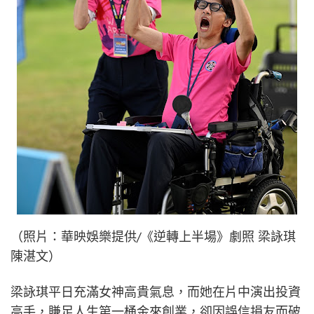
（照片：華映娛樂提供/《逆轉上半場》劇照 梁詠琪
陳湛文）
梁詠琪平日充滿女神高貴氣息，而她在片中演出投資
高手，賺足人生第一桶金來創業，卻因誤信損友而破