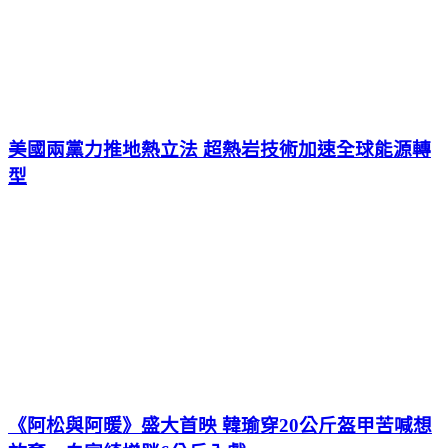
美國兩黨力推地熱立法 超熱岩技術加速全球能源轉
型
《阿松與阿暖》盛大首映 韓瑜穿20公斤盔甲苦喊想