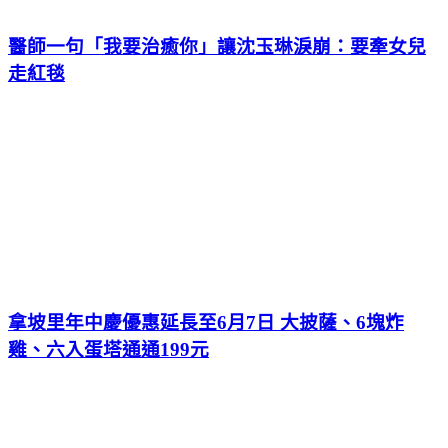
醫師一句「我要治癒你」讓沈玉琳淚崩：要牽女兒
走紅毯
拿坡里年中慶優惠延長至6月7日 大披薩、6塊炸
雞、六入蛋塔通通199元