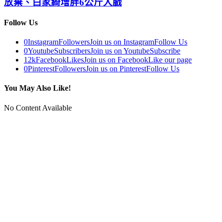
放棄、白家綺增胖6公斤入戲
Follow Us
0
Instagram
Followers
Join us on Instagram
Follow Us
0
Youtube
Subscribers
Join us on Youtube
Subscribe
12k
Facebook
Likes
Join us on Facebook
Like our page
0
Pinterest
Followers
Join us on Pinterest
Follow Us
You May Also Like!
No Content Available