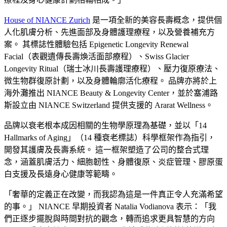
House of NIANCE Zurich
是一項全新的美容長壽概念，提供個
人化肌膚分析、先進面部及身體護理療程，以及營養補充方
案。 其標誌性體驗包括 Epigenetic Longevity Renewal
Facial（表觀遺傳長壽煥活面部療程）、Swiss Glacier
Longevity Ritual（瑞士冰川長壽護理療程）、壓力復原療法、
微生物群復原計劃，以及身體輪廓活化療程。 品牌亦將於上
海外灘推出 NIANCE Beauty & Longevity Center，並於塞浦路
斯設立由 NIANCE Switzerland 提供支援的 Ararat Wellness。
品牌以衰老根本成因相關的生物學原理為基礎，並以「14
Hallmarks of Aging」（14 種衰老標誌）科學框架作為指引，
開發其護膚及長壽系統。 這一框架塑造了公司的整合式理
念，涵蓋肌膚活力、細胞韌性、身體復原、炎症管理、膠原蛋
白支援及長遠身心健康等範疇。
「奢華的定義正在改變，而我認為這是一件真正令人充滿希望
的事。」 NIANCE 早期投資者 Natalia Vodianova 表示：「我
們正逐步擺脫與時間對抗的觀念，轉而追求更具智慧的方向