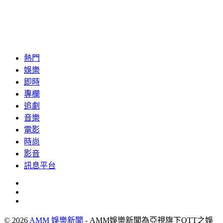
熱門
娛樂
即時
專欄
追劇
音樂
電影
時尚
影音
訊息平台
© 2026
AMM 娛樂新聞
- AMM娛樂新聞為亞視旗下OTT之娛