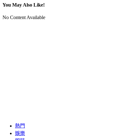
You May Also Like!
No Content Available
熱門
娛樂