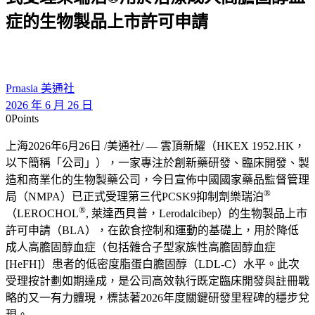
症的生物製品上市許可申請
Prnasia 美通社
2026 年 6 月 26 日
0
Points
上海
2026年6月26日
/美通社/ —
雲頂新耀（
HKEX 1952.HK
，
以下簡稱
「
公司
」
），一家專注於創新藥研發、臨床開發、製
造和商業化的生物製藥公司，今日宣佈中國國家藥品監督管理
®
局（
NMPA
）已正式受理第三代
PCSK9
抑制劑樂瑞泊
®
（
LEROCHOL
,
萊達西貝普，
Lerodalcibep
）的生物製品上市
許可申請（
BLA
），在飲食控制和運動的基礎上，用於降低
成人高膽固醇血症（包括雜合子型家族性高膽固醇血症
[HeFH]
）患者的低密度脂蛋白膽固醇（
LDL-C
）水平。此次
受理按計劃如期達成，是公司高效執行既定臨床開發與註冊戰
略的又一有力體現，標誌著
2026
年度關鍵研發里程碑的穩步兌
現。