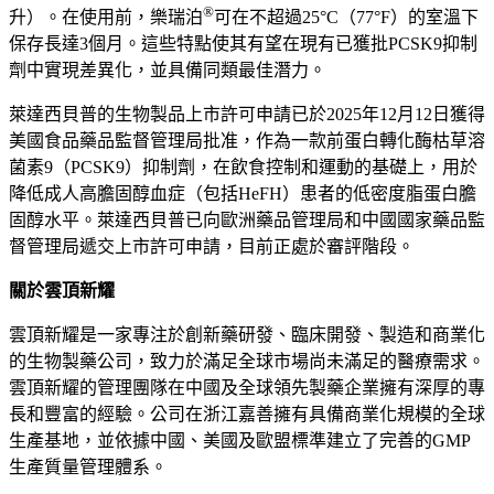
®
升）。在使用前，樂瑞泊
可在不超過
25°C
（
77°F
）的室溫下
保存長達
3
個月。這些特點使其有望在現有已獲批
PCSK9
抑制
劑中實現差異化，並具備同類最佳潛力。
萊達西貝普的生物製品上市許可申請已於
2025
年
12
月
12
日獲得
美國食品藥品監督管理局批准，作為一款前蛋白轉化酶枯草溶
菌素
9
（
PCSK9
）抑制劑，在飲食控制和運動的基礎上，用於
降低成人高膽固醇血症（包括
HeFH
）患者的低密度脂蛋白膽
固醇水平。萊達西貝普已向歐洲藥品管理局和中國國家藥品監
督管理局遞交上市許可申請，目前正處於審評階段。
關於雲頂新耀
雲頂新耀是一家專注於創新藥研發、臨床開發、製造和商業化
的生物製藥公司，致力於滿足全球市場尚未滿足的醫療需求。
雲頂新耀的管理團隊在中國及全球領先製藥企業擁有深厚的專
長和豐富的經驗。公司在浙江嘉善擁有具備商業化規模的全球
生產基地，並依據中國、美國及歐盟標準建立了完善的
GMP
生產質量管理體系。