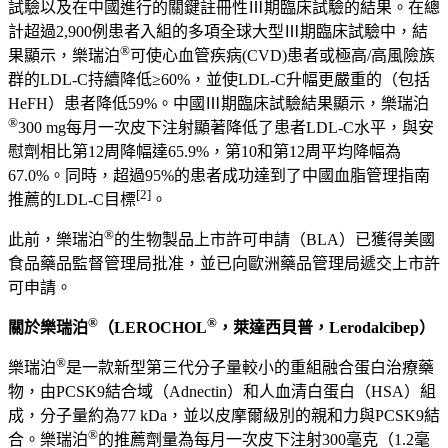
試驗以及在中國進行的關鍵註冊性
Ⅲ
期臨床試驗的結果。在總
計超過
2,900
例患者入組的多項全球大型
Ⅲ
期臨床試驗中，結
®
果顯示，樂瑞泊
可使心血管疾病
(CVD)
患者或極高
/
高風險族
群的
LDL-C
持續降低
≥60%
，並使
LDL-C
升幅更嚴重的（包括
HeFH
）患者降低
59%
。中國
Ⅲ
期臨床試驗結果顯示，樂瑞泊
®
300 mg
每月一次皮下注射顯著降低了患者
LDL-C
水平，與安
慰劑相比第
12
周降幅達
65.9%
，第
10
和第
12
周平均降幅為
67.0%
。同時，超過
95%
的患者成功達到了中國血脂管理指南
[2]
推薦的
LDL-C
目標
。
®
此前，樂瑞泊
的生物製品上市許可申請（
BLA
）已獲得美國
食品藥品監督管理局批准，並已向歐洲藥品管理局遞交上市許
可申請。
®
®
關於樂瑞泊
（
LEROCHOL
，萊達西貝普，
Lerodalcibep
）
®
樂瑞泊
是一款新型第三代分子量較小的重組融合蛋白治療藥
物，由
PCSK9
結合域（
Adnectin
）和人血清白蛋白（
HSA
）組
成，分子量約為
77 kDa
，並以皮摩爾級別的親和力與
PCSK9
結
®
合。樂瑞泊
的推薦劑量為每月一次皮下注射
300
毫克（
1.2
毫