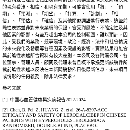
的現有看法、相信、和現有預期，可能會使用
「
將
」
、
「
預
期
」
、
「
預測
」
、
「
期望
」
、
「
打算
」
、
「
計劃
」
、
「
相
信
」
、
「
預估
」
、
「
確信
」
及其他類似詞語進行表述。這些前
瞻性表述並非對未來業績的保證，會受到風險、不確定性及其
他因素的影響，有些乃超出本公司的控制範圍，難以預計。因
此，受我們的業務、競爭環境、政治、經濟、法律和社會情況
的未來變化及發展等各種因素及假設的影響，實際結果可能會
與前瞻性表述所含資料有較大差別。本公司及各附屬公司、各
位董事、管理人員、顧問及代理未曾且概不承擔更新該稿件所
載前瞻性表述以反映在本新聞稿發佈日後最新信息、未來項目
或情形的任何義務，除非法律要求。
參考文獻
[1].
中國心血管健康與疾病報告
2022-2024
[2].
Chen, B, Pei, Z, HUANG, Z. et al. 26-A-8397-ACC
EFFICACY AND SAFETY OF LERODALCIBEP IN CHINESE
PATIENTS WITH HYPERCHOLESTEROLEMIA: A
RANDOMIZED, DOUBLE-BLIND, PLACEBO-