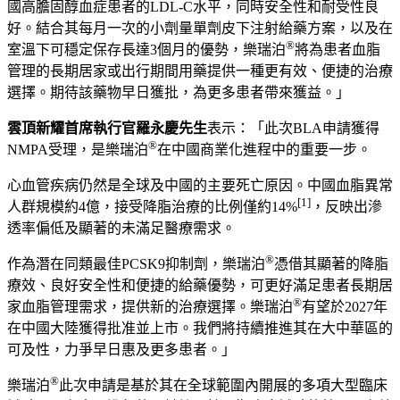
國高膽固醇血症患者的
LDL-C
水平，同時安全性和耐受性良
好。結合其每月一次的小劑量單劑皮下注射給藥方案，以及在
®
室溫下可穩定保存長達
3
個月的優勢，樂瑞泊
將為患者血脂
管理的長期居家或
出行期間
用藥提供一種更有效、便捷的治療
選擇。期待該藥物早日獲批，為更多患者帶來獲益。
」
雲頂新耀首席執行官羅永慶先生
表示：
「
此次
BLA
申請獲得
®
NMPA
受理，是樂瑞泊
在中國商業化進程中的重要一步。
心血管疾病仍然是全球及中國的主要死亡原因。中國血脂異常
[1]
人群規模約
4
億，接受降脂治療的比例僅約
14%
，反映出滲
透率偏低及顯著的未滿足醫療需求。
®
作為潛在同類最佳
PCSK9
抑制劑，樂瑞泊
憑借其顯著的降脂
療效、良好安全性和便捷的給藥優勢，可更好滿足患者長期居
®
家血脂管理需求，提供新的治療選擇。樂瑞泊
有望於
2027
年
在中國大陸獲得批准並上市。我們將持續推進其在大中華區的
可及性，力爭早日惠及更多患者。
」
®
樂瑞泊
此次申請是基於其在全球範圍內開展的多項大型臨床