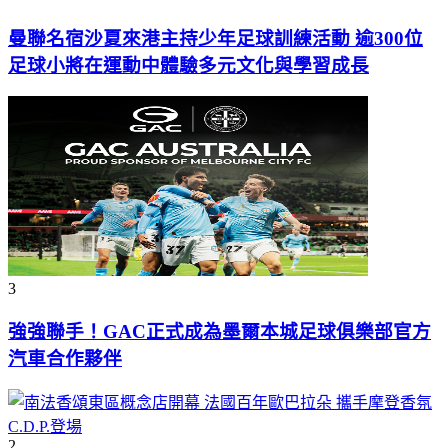
曼聯名宿沙夏來港主持少年足球訓練活動 逾300位
足球小將在運動中體驗多元文化與學習成長
3
強強聯手！GAC正式成為墨爾本城足球俱樂部官方
汽車合作夥伴
2