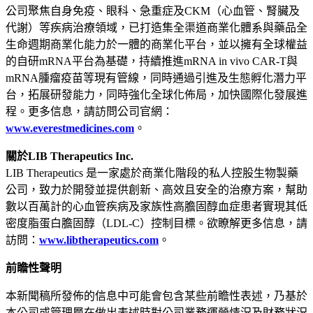
公司聚焦自身免疫、眼科、急重症及
CKM
（心血管、腎臟及
代謝）等疾病治療領域，已打造集全渠道商業化體系與藥品全
生命週期商業化能力於一體的商業化平台，並以擁有全球權益
的自研
mRNA
平台為基礎，持續推進
mRNA in vivo CAR-T
與
mRNA
腫瘤疫苗等現有管線，同時通過引進及生態孵化潛力平
台，拓展研發能力，同時強化全球化佈局，加快國際化發展進
程。更多信息，請訪問公司官網：
www.everestmedicines.com
。
關於
LIB Therapeutics Inc.
LIB Therapeutics
是一家處於商業化階段的私人控股生物製藥
公司，致力於開發並提供創新、高效且安全的治療方案，幫助
數以百萬計的心血管疾病及家族性高膽固醇血症患者實現其低
密度脂蛋白膽固醇（
LDL-C
）控制目標。欲瞭解更多信息，請
訪問：
www.libtherapeutics.com
。
前瞻性聲明
本新聞稿所發佈的信息中可能會包含某些前瞻性表述，乃基於
本公司或管理層在做出表述時對公司業務運營情況及財務狀況