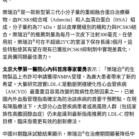
®
樂瑞泊
是一款新型第三代小分子量的重組融合蛋白治療藥
物，由
PCSK9
結合域（
Adnectin
）和人血清白蛋白（
HSA
）組
成，分子量約為
77 kDa
，並以皮摩爾級別的親和力與
PCSK9
結
®
合。樂瑞泊
的推薦劑量為每月一次皮下注射
300
毫克。在使
®
用前，樂瑞泊
可在不超過
25°C
的室溫下保存長達
3
個月。這
些特點使其有望在現有已獲批
PCSK9
抑制劑中實現差異化，
並具備同類最佳潛力。
®
北京大學第一醫院心內科首席專家霍勇
表示：
「
樂瑞泊
的生
物製品上市許可申請獲得
NMPA
受理，為廣大患者帶來了新的
希望。大量研究證實
LDL-C
是動脈粥樣硬化性心血管疾病
（
ASCVD
）最重要且容易改變的致病性危險因素之一，已被
國內外血脂管理指南確定為防治該疾病的首要干預靶點，在現
有降脂療法下，
大部分
心血管疾病患者或高風險人群（包括家
族性高膽固醇血症）仍未能達到最新指南推薦的
LDL-C
控制
目標，臨床亟需更有效的創新療法。
®
中國
Ⅲ
期臨床試驗結果顯示，樂瑞泊
在治療期間顯著降低中