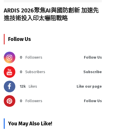
ARDIS 2026聚焦AI與國防創新 加速先
進技術投入印太嚇阻戰略
Follow Us
0
Followers
Follow Us
0
Subscribers
Subscribe
12k
Likes
Like our page
0
Followers
Follow Us
You May Also Like!