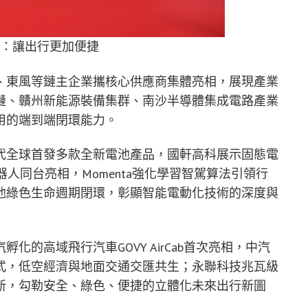
鏈：讓出行更加便捷
、東風等鏈主企業攜核心供應商集體亮相，展現產業
鏈、贛州新能源裝備集群、南沙半導體集成電路產業
用的端到端閉環能力。
代全球首發多款全新電池產品，國軒高科展示固態電
器人同台亮相，
Momenta
強化學習智駕算法引領行
池綠色生命週期閉環，彰顯智能電動化技術的深度與
汽孵化的高域飛行汽車
GOVY AirCab
首次亮相，中汽
式，低空經濟與地面交通交匯共生；永聯科技兆瓦級
新，勾勒安全、綠色、便捷的立體化未來出行新圖