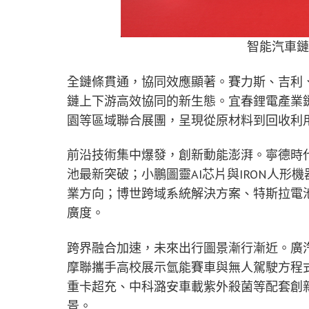
智能汽車
全鏈條貫通，協同效應顯著。賽力斯、吉利
鏈上下游高效協同的新生態。宜春鋰電產業
園等區域聯合展團，呈現從原材料到回收利
前沿技術集中爆發，創新動能澎湃。寧德時
池最新突破；小鵬圖靈
AI
芯片與
IRON
人形機
業方向；博世跨域系統解決方案、特斯拉電
廣度。
跨界融合加速，未來出行圖景漸行漸近。廣
摩聯攜手高校展示氫能賽車與無人駕駛方程
重卡超充、中科潞安車載紫外殺菌等配套創
景。