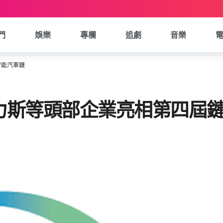
門
娛樂
專欄
追劇
音樂
智能汽車鏈
力斯等頭部企業亮相第四屆