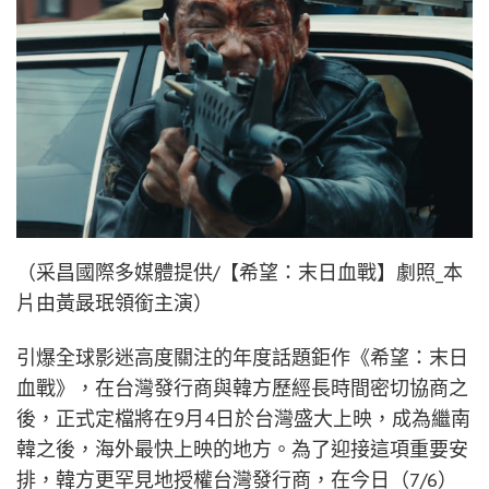
（采昌國際多媒體提供/【希望：末日血戰】劇照_本
片由黃晸珉領銜主演）
引爆全球影迷高度關注的年度話題鉅作《希望：末日
血戰》，在台灣發行商與韓方歷經長時間密切協商之
後，正式定檔將在9月4日於台灣盛大上映，成為繼南
韓之後，海外最快上映的地方。為了迎接這項重要安
排，韓方更罕見地授權台灣發行商，在今日（7/6）