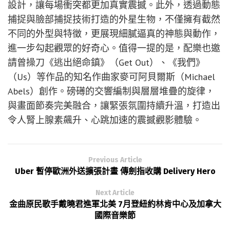
設計，讓每場衝突都更加真實震撼。此外，透過動態
捕捉與臉部捕捉技術打造的外星生物，不僅擁有截然
不同的外型與特徵，更展現細膩逼真的神態與動作，
進一步勾起觀眾的好奇心。值得一提的是，配樂也邀
請曾操刀《逃出絕命鎮》（Get Out）、《我們》
（Us）等作品的知名作曲家麥可阿貝爾斯（Michael
Abels）創作。磅礡的交響編制與層層堆疊的旋律，
與畫面節奏完美融合，讓緊張氛圍持續升溫，打造出
令人腎上腺素飆升、心跳加速的震撼觀影體驗。
Previous Article
Uber 暫停歐洲外送擴張計畫 傳劍指收購 Delivery Hero
Next Article
金曲原民歌手戴曉君進軍北美 7月登紐約林肯中心及加拿大
國際音樂節