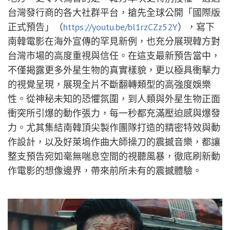
台灣發行商的各大社群平台，搶先全球公開「國際版
正式預告」（
https://youtu.be/bl1rzCZz52Y
），寫下
南韓電影在海外宣傳的罕見新例，也充分展現韓方對
台灣市場的高度重視與信任。在這支最新預告當中，
不僅揭露更多外星生物的真實樣貌，更以極具衝擊力
的視覺呈現，展現全片不斷翻轉類型的高強度娛樂
性。從神秘未知的恐懼氛圍，到人類與外星生物正面
衝突所引爆的動作張力，每一秒都充滿壓迫感與爆發
力。尤其集結南韓頂尖製作團隊打造的精密特效與動
作設計，以及好萊塢作曲大師操刀的震撼音樂，都讓
整支預告宛如毫無喘息空間的視聽風暴，徹底刷新動
作電影的想像邊界，帶來前所未有的震撼體驗。