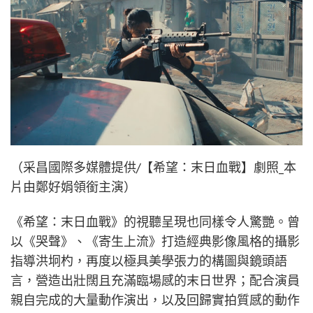
（采昌國際多媒體提供/【希望：末日血戰】劇照_本
片由鄭好娟領銜主演）
《希望：末日血戰》的視聽呈現也同樣令人驚艷。曾
以《哭聲》、《寄生上流》打造經典影像風格的攝影
指導洪坰杓，再度以極具美學張力的構圖與鏡頭語
言，營造出壯闊且充滿臨場感的末日世界；配合演員
親自完成的大量動作演出，以及回歸實拍質感的動作