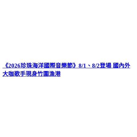
《2026珍珠海洋國際音樂節》8/1、8/2登場 國內外
大咖歌手現身竹圍漁港