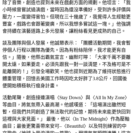
除了音樂，創造也提到未來在戲劇方面的規劃。他坦言：「我
小時候曾嘗試過演戲，當時因為還沒準備好，受到許多評價與
壓力，一度變得害怕。但現在三十幾歲了，我覺得人生經驗更
豐富，戲路也會跟著變廣，所以我想多嘗試這一塊。」他強調
會持續在演藝道路上多元發展，讓粉絲看見更成熟的自己。
談及團隊與個人發展，他誠懇表示：「團體活動期間，我會暫
停個人行程以團隊為優先。因為有粉絲陪伴，我才能更有自
信。」隨後，他祭出霸氣宣言，幽默叮嚀：「大家千萬不要離
開太遠，如果要走，必須先跟我一對一談清楚，不及格可是不
能離開的！」引發全場歡笑。他也提到近期為了維持狀態進行
體重管理，回憶去美國工作時因吃太好胖了3.8公斤，回國後
便開始積極執行瘦身計畫。
活動尾聲，創造接連演唱〈Stay Down〉與〈All In My Zone〉
等曲目，將氣氛帶入最高潮。他感嘆道：「這場演出雖然短
暫，但我們共同創造了無法取代的記憶，期待未來能更快回到
這裡與大家見面。」 最後，他以〈In The Midnight〉作為壓軸
曲目；最後更驚喜帶來安可–〈Beautiful〉以及特別練習的中