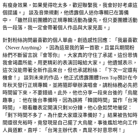
有瘦身效果，如果覺得吃太多，歡迎聯繫我，我會好好考慮這
個提議。」 談及音樂規劃，他透露個人迷你專輯已在籌備
中，「雖然目前團體的正規專輯活動為優先，但只要團體活動
告一段落，我一定會帶著個人作品與大家見面。」
針對粉絲詢問最喜歡的個人單曲，創造感性回應：「我最喜歡
〈Never Anything〉，因為這是我的第一首歌，且當兵期間粉
絲們不斷留言說『會等你』，大家真的守住了承諾。這份恩情
我會竭盡所能，用更精彩的表演回報給大家。」他遺憾表示，
這次沒能帶著全新作品來台，但也承諾粉絲：「下次一定還有
機會！」 談到未來的作品，他正式透露團體Teen Top預計在今
年秋天發行正規專輯，並將隨即舉辦演唱會，請粉絲務必先把
時間留下來，不要錯過。此外，他也分享一段來台後的「烏龍
趣事」：他在後台準備時，因為誤將「韓國時間」當作「台灣
時間」，眼看離表定開演只剩30分鐘，他心急如焚地催促：
「剩下時間不多了，為什麼大家還沒準備好？」結果被告知時
間還很充裕時，竟發現是自己擺了大烏龍，事後尷尬地向工作
人員道歉，直呼：「台灣主辦代表，真是不好意思啊！」