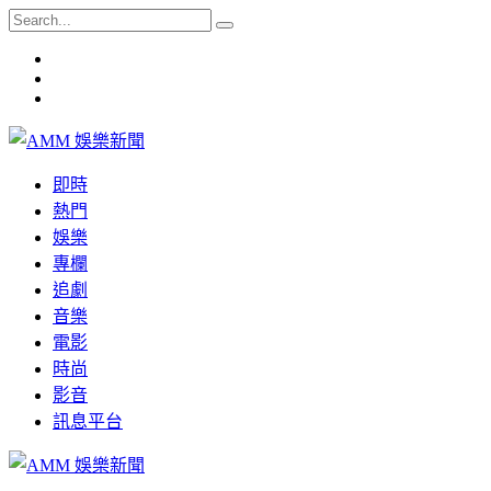
即時
熱門
娛樂
專欄
追劇
音樂
電影
時尚
影音
訊息平台