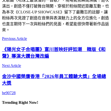
文歌曲〈地球上最浪漫的一首歌〉，現場氣氛瞬間沸騰！這次
演出，創造不僅打破舞台隔閡、穿梭於粉絲間近距離互動，也
為本次《CLOSE-UP SHOWCASE》留下了最難忘的註腳，讓
粉絲再次見證了創造在音樂與表演魅力上的全方位進化，創造
也直言期待下一次與粉絲們的見面，希望能很快帶著新作品返
來。
Previous Article
《陽光女子合唱團》富川首映好評如潮 韓版《和
聲》導演大讚台灣改編
Next Article
金沙中國榮膺香港「2026年員工體驗大獎」全場總
大獎
be90728
Trending Right Now!