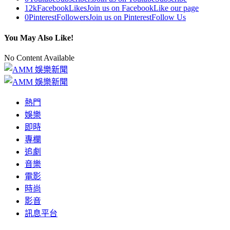
12k
Facebook
Likes
Join us on Facebook
Like our page
0
Pinterest
Followers
Join us on Pinterest
Follow Us
You May Also Like!
No Content Available
熱門
娛樂
即時
專欄
追劇
音樂
電影
時尚
影音
訊息平台