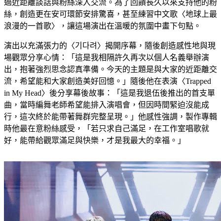
過近距離談話與粉絲深入交流。為了回饋長久以來支持他的粉
絲，創造更在安可環節安排驚喜，甚至練習中文歌〈地球上最
浪漫的一首歌〉，讓這場演出在溫暖的氛圍中畫下句點。
演出以充滿張力的〈기다려〉揭開序幕，隨後創造感性地與現
場觀眾分享心情：「這是我相隔許久再次以個人名義舉辦演
出，抱著強烈思念認真準備。今天的主題是與大家的近距離交
流，希望能和大家創造美好回憶。」隨後他在表演〈Trapped
in My Head〉後分享幕後故事：「這是我退伍後推出的首支單
曲，當時編舞老師希望能排入演唱會，但因時間緊迫沒能成
行，這次終於能帶著舞群完整呈現。」他感性強調，製作專輯
時他最在意粉絲感受，「若只求自己滿足，在工作室唱歌就
好，能帶給觀眾滿足與快樂，才是我最大的幸福。」