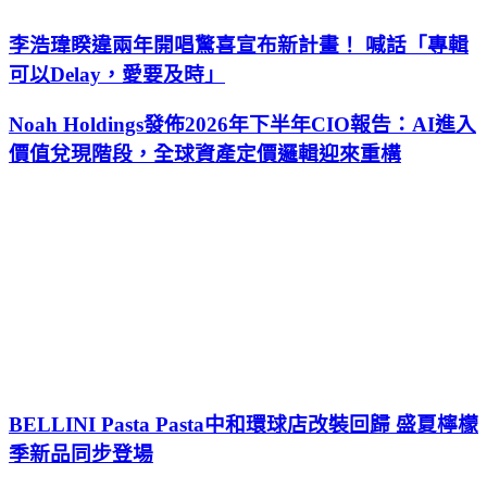
李浩瑋睽違兩年開唱驚喜宣布新計畫！ 喊話「專輯
可以Delay，愛要及時」
Noah Holdings發佈2026年下半年CIO報告：AI進入
價值兌現階段，全球資產定價邏輯迎來重構
BELLINI Pasta Pasta中和環球店改裝回歸 盛夏檸檬
季新品同步登場