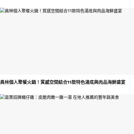
員林個人聚餐火鍋！質感空間結合11款特色湯底與肉品海鮮盛宴