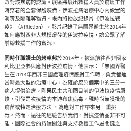
眾對該疾病的認識。展區將展出救援人員於疫區工作
時穿着的全套保護裝備、伊波拉病治療中心內設置的
消毒及隔離等物資。帳內將播放紀錄片《伊波拉戰
疫》（Affliction），影片記錄了無國界醫生於2014年
如何應對西非大規模爆發的伊波拉疫情，讓公眾了解
前線救援工作的實況。
同時任職護士的趙卓邦
於2014年，被派前往西非國家
利比里亞參與應對伊波拉疫情。他表示：「無國界醫
生在2014年西非三國處理疫情應對工作時，負責營運
當時最大型的治療中心，為確診感染個案中的三分一
病人提供治療。剛果民主共和國目前的伊波拉疫情嚴
峻，引發是次疫情的本迪布焦病毒，現時尚無獲批的
疫苗或特定治療方法 ，為應對工作帶來另一重挑
戰。然而，過往的經驗告訴我們，對抗疫情並非不可
能，國際社會的持續關注與支持救援工作屬關鍵之