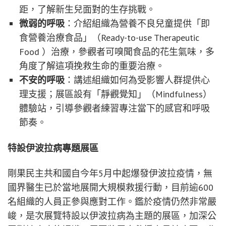
距，了解新生兒面對的生存挑戰。
微弱的呼吸
：介紹組織為營養不良兒童提供「即
食營養治療食品」（Ready-to-use Therapeutic
Food ）治療，參觀者可嗅聞食品的花生氣味，多
角度了解這項挽救生命的重要治療。
不安的呼吸
：講述組織如何為受影響人群提供心
理支援；展區設有「靜觀覺知」（Mindfulness）
體驗站，引導參觀者練習專注當下的感官和呼吸
節奏。
特設伊波拉病專題展區
剛果民主共和國自今年5月中起爆發伊波拉疫情，無
國界醫生已於當地展開大規模救援行動，目前逾600
名組織的人員正參與應對工作。鑑於疫情仍然非常嚴
峻，是次展覽特設以伊波拉病為主題的展區，加深公