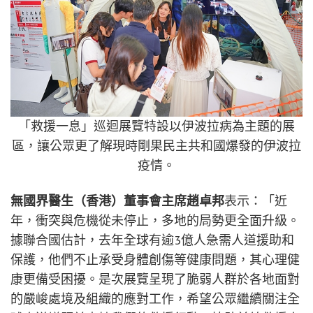
「救援一息」巡迴展覽特設以伊波拉病為主題的展
區，讓公眾更了解現時剛果民主共和國爆發的伊波拉
疫情。
無國界醫生（香港）董事會主席趙卓邦
表示：「近
年，衝突與危機從未停止，多地的局勢更全面升級。
據聯合國估計，去年全球有逾3億人急需人道援助和
保護，他們不止承受身體創傷等健康問題，其心理健
康更備受困擾。是次展覽呈現了脆弱人群於各地面對
的嚴峻處境及組織的應對工作，希望公眾繼續關注全