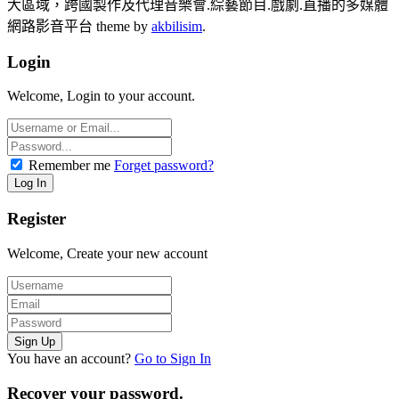
大區域，跨國製作及代理音樂會.綜藝節目.戲劇.直播的多媒體
網路影音平台 theme by
akbilisim
.
Login
Welcome, Login to your account.
Remember me
Forget password?
Register
Welcome, Create your new account
You have an account?
Go to Sign In
Recover your password.