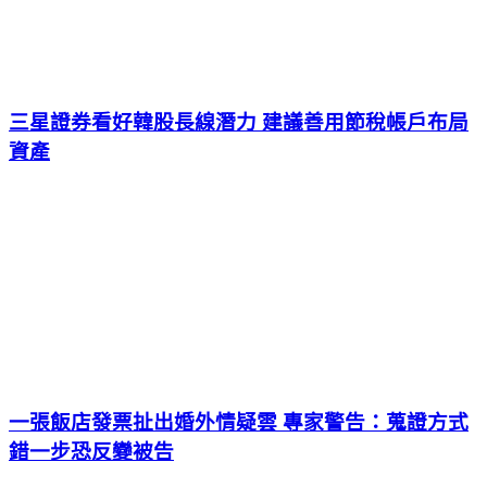
三星證券看好韓股長線潛力 建議善用節稅帳戶布局
資產
一張飯店發票扯出婚外情疑雲 專家警告：蒐證方式
錯一步恐反變被告