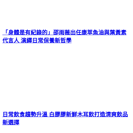
「身體是有紀錄的」邵雨薇出任康萃魚油與葉黃素
代言人 演繹日常保養新哲學
日常飲食趨勢升溫 白膠膠新鮮木耳飲打造清爽飲品
新選擇