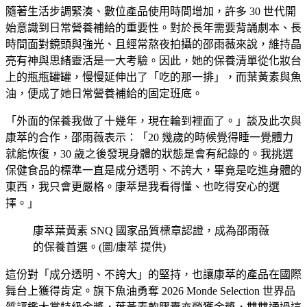
隨著生活步調緊湊、數位產品使用時間增加，許多 30 世代開
始意識到日常營養補給的重要性。對於長年需要背誦劇本、長
時間面對鏡頭與強光、且經常熬夜拍攝的邵雨薇來說，維持晶
亮有神與思緒靈活是一大考驗。因此，她的保養清單從化妝台
上的瓶瓶罐罐，慢慢延伸出了「吃的那一排」，而葉黃素與魚
油，便成了她日常營養補給的固定班底。
「外面的保養我做了十幾年，現在輪到裡面了。」談及此次與
康萃的合作，邵雨薇表示：「20 幾歲的時候覺得睡一覺體力
就能恢復，30 歲之後發現身體的狀態是會有紀錄的。我挑選
保健食品的標準一直是成分透明、不誇大，畢竟是吃進身體的
東西，我只會更嚴格。康萃是我看得懂、也吃得安心的選
擇。」
康萃葉黃素 SNQ 國家品質標章認證，成為邵雨薇
的保養首選。(圖/康萃 提供)
這份對「成分透明、不誇大」的堅持，也讓康萃的產品在國際
舞台上獲得肯定。旗下魚油勇奪 2026 Monde Selection 世界品