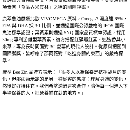
質評鑑大賞特級金獎，葉黃素軟膠囊亦榮獲金獎，雙雙通過這
項素有「食品界米其林」之稱的國際評鑑。
康萃魚油嚴選北歐 VIVOMEGA 原料，Omega-3 濃度達 85%，
EPA 與 DHA 採 3:1 比例，並通過國際公認嚴格的 IFOS 國際
魚油標準認證；葉黃素則通過 SNQ 國家品質標章認證，採用
30mg 專利游離型葉黃素，複方搭配紅藻蝦紅素、迷迭香與小
米草，專為長時間面對 3C 螢幕的現代人設計。從原料把關到
國際獲獎，皆呼應了邵雨薇對「吃進身體的東西」的嚴格標
準。
康萃 Bee Zin 品牌方表示：「很多人以為保養是抗拒歲月的變
化，但邵雨薇示範的是另一種從容的態度：理解身體的變化，
然後好好接住它。我們希望透過這次合作，陪伴每一個進入下
半場保養的人，把營養補在對的地方。」