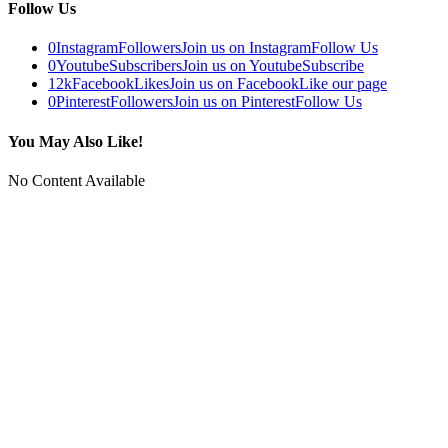
Follow Us
0
Instagram
Followers
Join us on Instagram
Follow Us
0
Youtube
Subscribers
Join us on Youtube
Subscribe
12k
Facebook
Likes
Join us on Facebook
Like our page
0
Pinterest
Followers
Join us on Pinterest
Follow Us
You May Also Like!
No Content Available