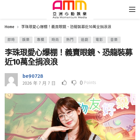
Home
李珠珢愛心爆棚！義賣眼鏡、恐龍裝募近10萬全捐浪浪
即時
娛樂
專欄
時尚
熱門
追劇
電影
音樂
李珠珢愛心爆棚！義賣眼鏡、恐龍裝募
近10萬全捐浪浪
be90728
0
Points
2026 年 7 月 7 日