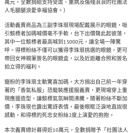
萬元，全數捐給支持受虐、重病及傷殘浪浪的社團法
人毛腿腿浪愛幸福協會。）
活動義賣商品為三副李珠珢現場配戴展示的眼鏡，吸
引競標者加碼喊價毫不手軟，台下出價聲此起彼落，
其中一位競標者最高喊到13000元，讓全場一陣驚
呼。得標粉絲不僅可以獲得李珠珢挑選的眼鏡，更可
帶回女神親筆簽名的眼鏡盒，以及近距離合照和簽名
拍立得的福利。
寵粉的李珠珢主動驚喜加碼，大方捐出自己前一年穿
著的「香氣私服」恐龍裝應援服義賣，更現場穿上重
現應援造型，讓競標氣氛瞬間沸騰。隨著粉絲不斷加
價，李珠珢也露出驚訝表情，最後眼眶泛淚地直說很
感動，和得標的死忠女粉絲2度上演愛的抱抱。
本次義賣總計募得近10萬元，全數捐贈予「社團法人