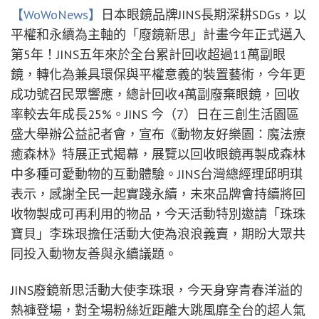
【WoWoNews】
日本眼鏡品牌JINS長期深耕SDGs，以
平權和永續為主軸的「廢鏡新思」計畫今年正式邁入
第5年！JINS五年來於全台累計回收超過11萬副眼
鏡，轉化為兼具環保與平權意義的裝置藝術，今年更
成功號召民眾響應，總計回收4萬副廢棄眼鏡，回收
率較去年成長25%。JINS 今（7）日在三創生活園區
盛大舉辦公益記者會，宣布《動物友好樂園：魔法療
癒森林》特展正式揭幕，展覽以回收眼鏡再製成森林
中多種可愛動物的互動體驗。JINS台灣總經理邱明琪
表示，感謝全民一起實踐永續，未來品牌會持續將回
收物製成可再利用的物品，今天活動特別邀請「珠珠
寶貝」李珠珢擔任活動大使為浪浪義賣，期盼大眾共
同投入動物友善與永續議題。
JINS廢鏡新思活動大使李珠珢，今天身穿青春洋溢的
熱褲登場，對全場粉絲近距離大跳風靡全台的超人氣