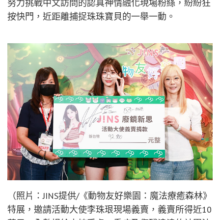
努力挑戰中文訪問的認真神情融化現場粉絲，紛紛狂
按快門，近距離捕捉珠珠寶貝的一舉一動。
（照片：JINS提供/《動物友好樂園：魔法療癒森林》
特展，邀請活動大使李珠珢現場義賣，義賣所得近10