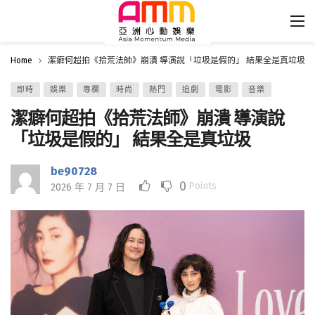
Home
潔癖何超拍《拾荒法師》崩潰 導演說「垃圾是假的」 結果全是真垃圾
即時
娛樂
專欄
時尚
熱門
追劇
電影
音樂
潔癖何超拍《拾荒法師》崩潰 導演說
「垃圾是假的」 結果全是真垃圾
be90728
0
Points
2026 年 7 月 7 日