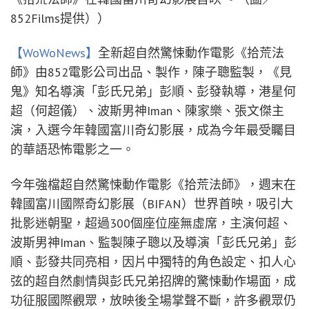
852Films提供））
【WoWoNews】
全新超自然驚悚動作電影《拾荒法
師》由852電影公司出品、製作，陳子聰監製，《見
鬼》知名導演「彭氏兄弟」彭順、彭發執導，港星何
超（何超儀）、波斯男神Iman、陳家樂、張文傑主
演，入選今年韓國富川奇幻影展，成為今年最受矚目
的華語恐怖電影之一。
今年強檔超自然驚悚動作電影《拾荒法師》，週末在
韓國富川國際奇幻影展（BIFAN）世界首映，吸引大
批影迷朝聖，超過300個座位座無虛席，主演何超、
波斯男神Iman、監製陳子聰以及導演「彭氏兄弟」彭
順、彭發共同亮相，因片中獨特的角色設定、扣人心
弦的超自然劇情與彭氏兄弟招牌的驚悚動作場面，成
功征服國際觀眾，放映後全場掌聲不斷，許多觀眾仍