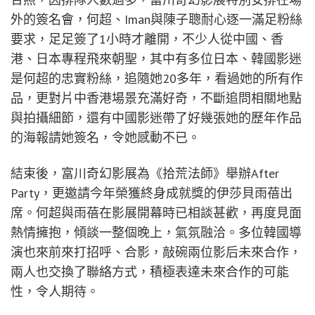
外的簽名會，何超、Iman與陳子聰耐心逐一滿足粉絲
要求，足足簽了1小時才離開，不少人從中國、香
港、日本專程飛來朝聖，其中有多位日本、韓國影迷
是何超的忠實粉絲，追隨她20多年，看過她的所有作
品，更對片中香港場景充滿好奇，不斷追問相關地點
與拍攝細節，還有中國影迷帶了好幾張她的歷年作品
的海報請她簽名，令她感動不已。
結束後，富川奇幻影展為《拾荒法師》舉辦After
Party，更邀請今年榮獲終身成就獎的伊莎貝雨蓓出
席。何超與雨蓓在影展開幕時已相談甚歡，再度見面
熱情擁抱，傾談一整個晚上，氣氛融洽。多位韓國導
演也來前來打招呼、合影，敲碗兩位影后未來合作，
兩人也交換了聯絡方式，積極表達未來合作的可能
性，令人期待。