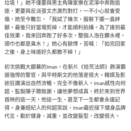
垃圾！」她不僅要與男主角陳家樂在泥濘中奔跑追
逐，更要與反派張文杰激烈對打，一不小心就會受
傷，她至今難忘，「我試了幾次，服裝下擺一直絆
腳，最後只好當場剪掉，才能順利拍攝。為了達到最
佳效果，我來回奔跑了好多次，整個人泡在髒水裡，
頭巾也都是臭水！」她心有餘悸，苦喊：「拍完回家
之後，身上味道好久都散不掉！」
初次挑戰大銀幕的Iman，在新片《拾荒法師》飾演霸
道強悍的警官，與平時斯文的他落差很大。韓媒及影
迷狂讚演出自然流暢，完全不像新人。Iman感性向何
超、監製陳子聰致謝，讓他夢想成真，終於來到世界
首映的這一天，他這一生、甚至下一生都會永遠記
得。身兼經紀人的何超笑說，Iman最近接下健身品牌
代言，勤於健身、減重，並改變髮型，改變很大。