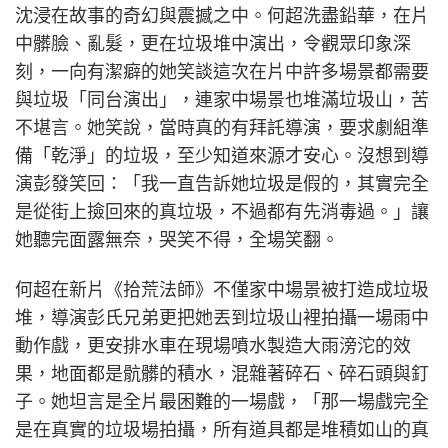
沈浸在故事的奇幻與震撼之中。何超洗盡鉛華，在片
中髒臉、亂髮，更在垃圾堆中演出，令觀眾印象深
刻，一向有潔癖的她笑談這次在片中許多場景都需要
與垃圾「同台演出」，連家中場景也堆滿垃圾山，苦
不堪言。她笑說，當時真的有拜託導演，要求劇組準
備「乾淨」的垃圾，至少知道來源才安心。沒想到導
演彭發笑回：「我一直告訴她垃圾是假的，其實完全
是從街上撿回來的真垃圾，不過都有先消毒過。」讓
她聽完面露無奈，哭笑不得，全場笑翻。
何超在新片《拾荒法師》不僅家中場景被打造成垃圾
堆，導演彭氏兄弟更把她丟到垃圾山裡拍攝一場雨中
動作戲，更安排水車在現場噴水製造大雨滂沱的效
果，地面都是骯髒的積水，混雜著碎石、碎石頭與釘
子。她坦言是全片最困難的一場戲，「那一場戲完全
是在真實的垃圾場拍攝，所有道具都是堆積如山的真