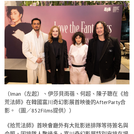
（Iman（左起）、伊莎貝雨蓓、何超、陳子聰在《拾
荒法師》在韓國富川奇幻影展首映後的AfterParty合
影。（圖／852Films提供））
《拾荒法師》首映會廳外有大批影迷排隊等待簽名與
合照，因排隊人數過多，富川奇幻影展特別安排在場