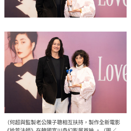
（何超與監製老公陳子聰相互扶持，製作全新電影
《拾荒法師》在韓國富川奇幻影展首映 。（圖／