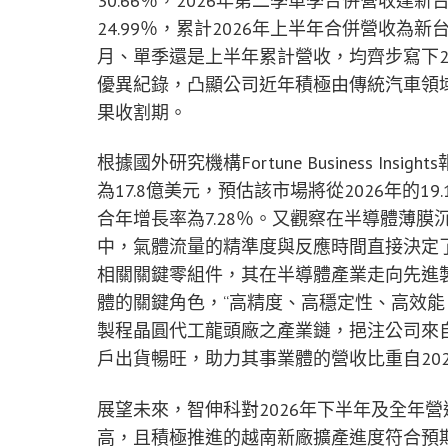
30.66％，2026年第二季單季合併營收達新
24.99％，累計2026年上半年合併營收為新台
月、單季還是上半年累計營收，均齊步寫下2
優異紀錄，凸顯公司近年積極由傳統汽車領
果收割期。
根據國外研究機構Fortune Business In
為17.8億美元，預估該市場將從2026年的19
合年增長率為7.28％。又觀察在半導體薄膜沉積
中，氣體流量的精準度與反應時間直接決定
相關關鍵零組件，其在半導體產業走向先進
體的關鍵角色，“高精度、高穩定性、高效能
製程晶圓代工龍頭廠之產業鏈，挹注公司來
戶出貨暢旺，助力其事業體的營收比重自202
展望未來，智伸科對2026年下半年及全年
高，且積極推進的越南新廠擴產進度符合預