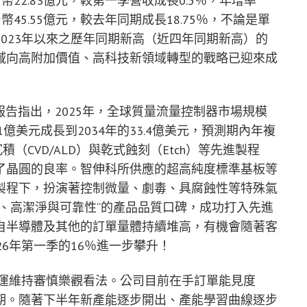
台幣22.83億元，較第一季營收成長0.5％，年增率
幣45.55億元，較去年同期成長18.75％，不論是單
023年以來之歷年同期新高（近四年同期新高）的
域向高附加價值、高科技新領域轉型的戰略已迎來成
sights報告指出，2025年，全球質量流量控制器市場規模
.1億美元成長到2034年的33.4億美元，預測期內年複
（CVD/ALD）與乾式蝕刻（Etch）等先進製程
了晶圓的良率。智伸科所供應的超高純度標準基板等
製程下，扮演著控制微量、劇毒、具腐蝕性等特殊氣
、高潔淨與可靠性“的產品品質口碑，成功打入先進
自半導體及其他的訂單量體持續堆高，有機會隨著客
6年第一季的16％進一步攀升！
營運維持審慎樂觀看法。公司目前在手訂單能見度
期。隨著下半年新產能逐步開出、產能學習曲線逐步