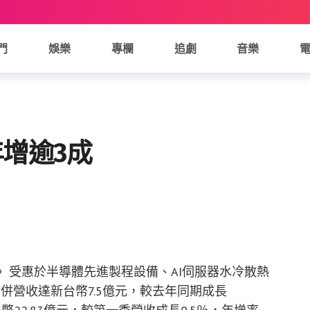
門
娛樂
專欄
追劇
音樂
年增逾3成
1〉受惠於半導體先進製程設備、AI伺服器水冷散熱
併營收達新台幣7.5億元，較去年同期成長