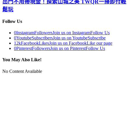
出門不用帶現金！探索山城之美 TWQR一掃即付輕
鬆玩
Follow Us
0
Instagram
Followers
Join us on Instagram
Follow Us
0
Youtube
Subscribers
Join us on Youtube
Subscribe
12k
Facebook
Likes
Join us on Facebook
Like our page
0
Pinterest
Followers
Join us on Pinterest
Follow Us
You May Also Like!
No Content Available