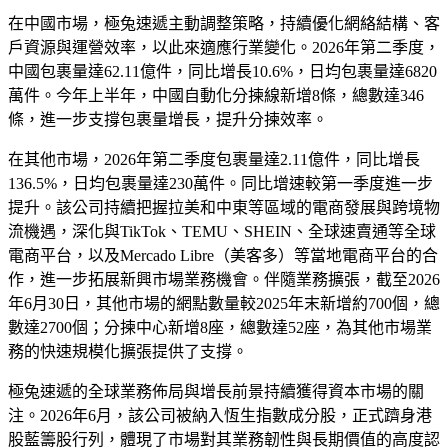
在中國市場，極兔速遞主動調整策略，持續優化網絡結構、客
戶資源與運營效率，以此來適應行業變化。2026年第二季度，
中國包裹量達62.11億件，同比增長10.6%，日均包裹量達6820
萬件。今年上半年，中國自動化分揀線新增8條，總數達346
條，進一步支撐包裹量增長，提升分揀效率。
在其他市場，2026年第二季度包裹量達2.11億件，同比增長
136.5%，日均包裹量達230萬件。同比增速較第一季度進一步
提升。該公司持續把握拉美和中東等區域的電商發展與跨境物
流機遇，深化與TikTok、TEMU、SHEIN、全球速賣通等全球
電商平台，以及Mercado Libre（美客多）等當地電商平台的合
作，進一步拓展新興市場業務機會。伴隨業務擴張，截至2026
年6月30日，其他市場的網點數量較2025年末新增約700個，總
數達2700個；分揀中心新增8座，總數達52座，為其他市場業
務的快速規模化擴張提供了支撐。
極兔速遞的全球業務佈局與增長前景持續獲得資本市場的關
注。2026年6月，該公司被納入恆生指數成分股，正式躋身港
股藍籌股行列，體現了市場對其業務韌性與長期價值的高度認