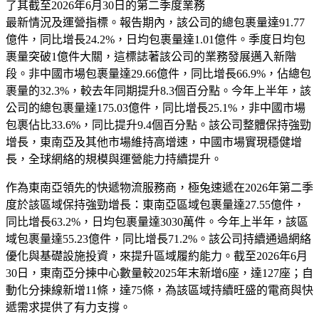
了其截至2026年6月30日的第二季度業務
最新情況及運營指標。報告期內，該公司的總包裹量達91.77
億件，同比增長24.2%，日均包裹量達1.01億件。季度日均包
裹量突破1億件大關，這標誌著該公司的業務發展邁入新階
段。非中國市場包裹量達29.66億件，同比增長66.9%，佔總包
裹量的32.3%，較去年同期提升8.3個百分點。今年上半年，該
公司的總包裹量達175.03億件，同比增長25.1%，非中國市場
包裹佔比33.6%，同比提升9.4個百分點。該公司整體保持強勁
增長，東南亞及其他市場維持高增速，中國市場實現穩健增
長，全球網絡的規模與運營能力持續提升。
作為東南亞領先的快遞物流服務商，極兔速遞在2026年第二季
度於該區域保持強勁增長：東南亞區域包裹量達27.55億件，
同比增長63.2%，日均包裹量達3030萬件。今年上半年，該區
域包裹量達55.23億件，同比增長71.2%。該公司持續通過網絡
優化與基礎設施投資，來提升區域履約能力。截至2026年6月
30日，東南亞分揀中心數量較2025年末新增6座，達127座；自
動化分揀線新增11條，達75條，為該區域持續旺盛的電商與快
遞需求提供了有力支撐。