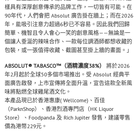
樣具有深厚創意傳承的品牌工作，一切皆有可能。在
90年代，人們會把 Absolut 廣告掛在牆上；而在2026
年，能吸引注意力超過6秒已不容易。因此我們回歸
簡單、機智且令人會心一笑的創意風格——無論是一
個讓人垂涎的辣味合作、一款每位調酒師都想收藏的
包裝，或一張值得收藏、截圖甚至掛上牆的畫面。」
ABSOLUT® TABASCO™
（酒精濃度
38%
）
將於2026
年2月起於全球50多個市場推出。受 Absolut 經典平
面廣告啟發，上市宣傳將全面升溫，宣告這款全新風
味將點燃全球雞尾酒文化。
本產品現已於香港惠康( Wellcome)、百佳
（ParknShop）、香港烈酒專門店（HK Liquor
Store）、Foodpanda 及 Rich Jupiter 發售，建議零售
價為港幣229元。