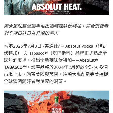
兩大風味巨擘聯手推出獨特辣味伏特加，迎合消費者
對辛辣口味日益升溫的需求
香港
2026年7月8日
/美通社/ — Absolut Vodka（絕對
伏特加） 與 Tabasco®（塔巴斯科）品牌正式點燃全
球烈酒市場，推出全新辣味伏特加——
Absolut®
TABASCO™
。該產品將於2026年2月起於全球50多個
市場上市，涵蓋美國與英國，這項大膽創新完美捕捉
全球烈酒愛好者對辣感的渴望。