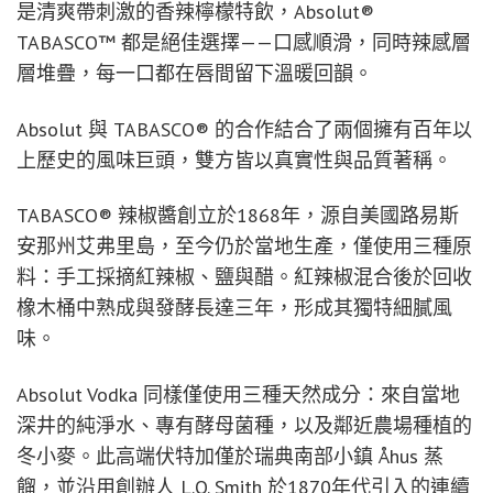
是清爽帶刺激的香辣檸檬特飲，Absolut®
TABASCO™ 都是絕佳選擇——口感順滑，同時辣感層
層堆疊，每一口都在唇間留下溫暖回韻。
Absolut 與 TABASCO® 的合作結合了兩個擁有百年以
上歷史的風味巨頭，雙方皆以真實性與品質著稱。
TABASCO® 辣椒醬創立於1868年，源自美國路易斯
安那州艾弗里島，至今仍於當地生產，僅使用三種原
料：手工採摘紅辣椒、鹽與醋。紅辣椒混合後於回收
橡木桶中熟成與發酵長達三年，形成其獨特細膩風
味。
Absolut Vodka 同樣僅使用三種天然成分：來自當地
深井的純淨水、專有酵母菌種，以及鄰近農場種植的
冬小麥。此高端伏特加僅於瑞典南部小鎮 Åhus 蒸
餾，並沿用創辦人 L.O. Smith 於1870年代引入的連續