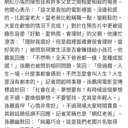
網紅小兔的陳怡佳有許多父女之間相愛相殺的場景，
他開心表示：「這次是我拍的電影裡面，沒違和感
的，比起當老大，當老爸比較稱職一點，蠻輕鬆的，
大家在歡愉的情況下完成！」對於在預告片中更被逗
趣形容是「好動、愛熱鬧、會理財」的父親，他連忙
澄清：「理財我還好，但是戲裡面確實很會理財，蠻
好笑的！」被問到現實生活是否會賺錢給小孩花，他
霸氣回應：「不然咧！全天下爸爸都一樣，是種成就
感！」孫鵬也被問到相同問題，笑回：「很過癮，人
生一場，什麼事都會遇到，不然怎麼會叫人生？人生
是沒有劇本的。」記者問起時事題，孫鵬用電影宣傳
標語妙回：「社會在走，夢想要有！有時候這個夢想
走不通，要換個夢想，不要堅持，尤其是年輕人。」
孫鵬直呼「心情非常好」，不過現場大家時間寶貴，
其餘話題低調不回應。記者笑稱也是「網紅老爸」，
孫鵬幽默回：「純屬巧合，這是我們老闆片名取得