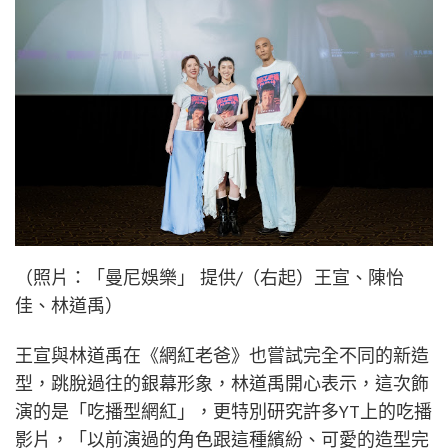
（照片：「曼尼娛樂」 提供/（右起）王宣、陳怡
佳、林道禹）
王宣與林道禹在《網紅老爸》也嘗試完全不同的新造
型，跳脫過往的銀幕形象，林道禹開心表示，這次飾
演的是「吃播型網紅」，更特別研究許多YT上的吃播
影片，「以前演過的角色跟這種繽紛、可愛的造型完