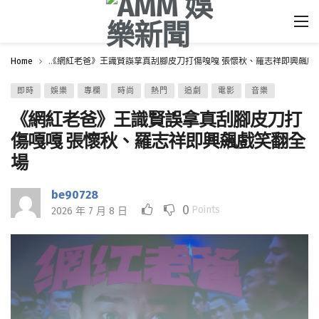
Home
《網紅老爸》王識賢誤拿真刮腳皮刀打傷嘎嘎 張懷秋、羅志祥即興飆戲
即時
娛樂
專欄
時尚
熱門
追劇
電影
音樂
《網紅老爸》王識賢誤拿真刮腳皮刀打
傷嘎嘎 張懷秋、羅志祥即興飆戲笑翻全
場
be90728
0
Points
2026 年 7 月 8 日