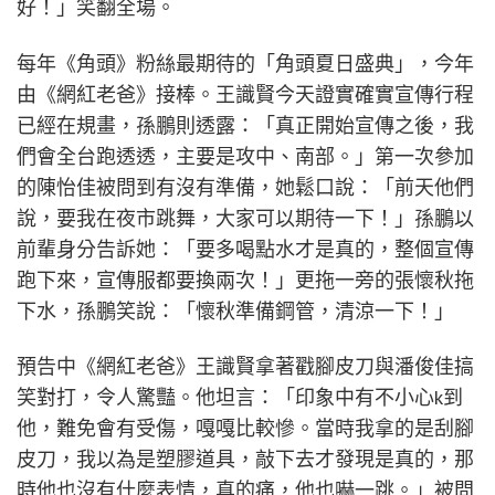
好！」笑翻全場。
每年《角頭》粉絲最期待的「角頭夏日盛典」，今年
由《網紅老爸》接棒。王識賢今天證實確實宣傳行程
已經在規畫，孫鵬則透露：「真正開始宣傳之後，我
們會全台跑透透，主要是攻中、南部。」第一次參加
的陳怡佳被問到有沒有準備，她鬆口說：「前天他們
說，要我在夜市跳舞，大家可以期待一下！」孫鵬以
前輩身分告訴她：「要多喝點水才是真的，整個宣傳
跑下來，宣傳服都要換兩次！」更拖一旁的張懷秋拖
下水，孫鵬笑說：「懷秋準備鋼管，清涼一下！」
預告中《網紅老爸》王識賢拿著戳腳皮刀與潘俊佳搞
笑對打，令人驚豔。他坦言：「印象中有不小心k到
他，難免會有受傷，嘎嘎比較慘。當時我拿的是刮腳
皮刀，我以為是塑膠道具，敲下去才發現是真的，那
時他也沒有什麼表情，真的痛，他也嚇一跳。」被問