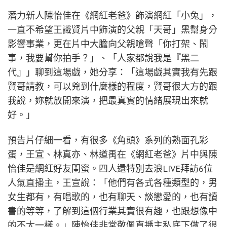
潛力新人陳怡佳在《網紅老爸》飾演網紅「小兔」，
一直不希望王識賢片中飾演的父親「天哥」黑幫身分
影響事業，更在片中大膽向父親嗆聲「你打架、鬧
事，我要幫你拍手？」、「人家都說我是『黑二
代』」聊到這場戲，她分享：「這場戲其實我有先跟
賢哥請教，可以兇到什麼樣的程度，賢哥很大方的跟
我說，妳就放開來演，把最真實的情緒展現出來就
好。」
預告片仔細一看，有很多《角頭》系列的熟面孔彩
蛋，王宣、林真亦、林道禹在《網紅老爸》片中與陳
怡佳是網紅好友閨蜜。四人還特別去浪LIVE拜訪6位
人氣直播主，王宣說：「他們有各式各種類型的，男
女生都有，有唱歌的，也有聊天、談戀愛的，也有讀
書的等等，了解到這個行業其實很有趣，也跟想像中
的不太一樣。」陳怡佳非常敬佩直播主私底下做了很