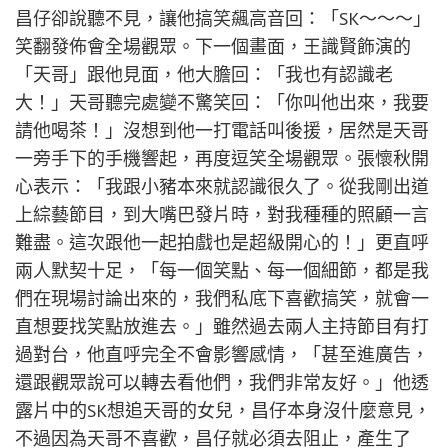
昌仔卻說聽不見，讓他搞笑飆高音回：「SK～～～」
笑翻發佈會全場觀眾。下一個畫面，王識賢飾演的
「天哥」跟他見面，他大膽回：「我也有認識老
大！」天哥聽完處變不驚笑回：「你叫他出來，我要
請他喝茶！」沒想到他一打電話叫後援，居然是天哥
一旁手下的手機響起，再度逗笑全場觀眾。張懷秋開
心表示：「我跟小豬本來就認識很久了。從我剛出道
上綜藝節目，到大嘴巴發片時，對我種種的照顧一言
難盡。這次跟他一起拍戲也是超級開心的！」更直呼
兩人默契十足，「每一個笑點、每一個細節，都是我
們在現場討論出來的，我們私底下喜歡搞笑，就會一
直想要找笑點放進去。」雖然過去兩人主持節目有打
過對台，他直呼完全不會影響感情，「甚至進廣告，
還跟觀眾說可以轉去看他們，我們非常友好。」他透
露片中的SK想追天哥的女兒，昌仔本身沒什麼意見，
不過因為天哥不喜歡，昌仔就必須去阻止，產生了