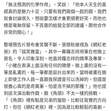
「無法預測的化學作用」，笑說：「他本人天生的喜
感真的是魅力十足，只要有我們兩個一起的戲，我們
就會討論很久，想說要怎樣才會更順更好笑。而他也
總是毫無保留，不吝嗇的給我全部的建議，跟他合作
非常的開心！」
整場預告片發布會笑聲不斷，張懷秋被視為《網紅老
爸》的「搞笑擔當」，其中一幕羅志祥用筆在他臉上
簽名，令人印象深刻。他直誇羅志祥的精準及專業，
「小豬在表演上面沒有任何的隨便，臉上畫的沒有一
筆是亂畫的，每一筆都是設計出來的。當時被畫在臉
上即使工作人員一直跟我保證是可以洗掉的，但還是
很擔心真的是奇異筆，怕是洗不掉的那種！」他也提
到這次演出動作戲，跟《角頭》不太一樣的挑戰，
「《角頭》裡有點是兄弟的蠻勁，比較往寫實的方向
打，但在《網紅老爸》裡，因為是比較輕鬆的喜劇，