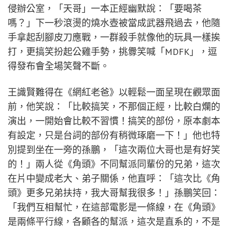
侵辦公室，「天哥」一本正經幽默說：「要喝茶
嗎？」下一秒滾燙的燒水壺被當成武器飛過去，他隨
手拿起刮腳皮刀應戰，一群殺手就像他的玩具一樣挨
打，更搞笑扮起公雞手勢，挑釁笑喊「MDFK」，逗
得發布會全場笑聲不斷。
王識賢難得在《網紅老爸》以輕鬆一面呈現在觀眾面
前，他笑說：「比較搞笑，不那個正經，比較白爛的
演出，一開始會比較不習慣！搞笑的部份，原本劇本
有設定，只是台詞的部份有稍微琢磨一下！」他也特
別提到坐在一旁的孫鵬，「這次兩位大哥也是有好笑
的！」兩人從《角頭》不同幫派同輩份的兄弟，這次
在片中變成老大、弟子關係，他直呼：「這次比《角
頭》更多兄弟扶持，我大哥幫我很多！」孫鵬笑回：
「我們互相幫忙，在這部電影是一條線，在《角頭》
是兩條平行線，各顧各的幫派，這次是直系的，不是