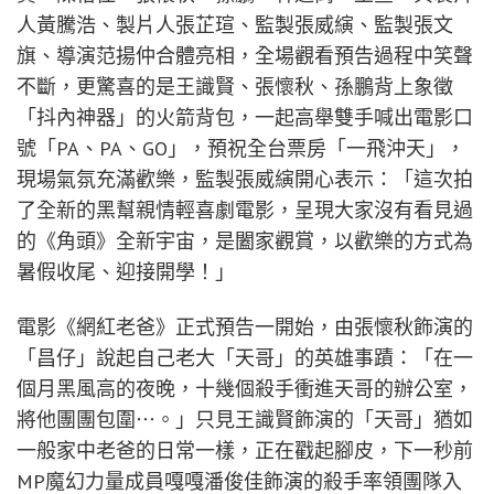
人黃騰浩、製片人張芷瑄、監製張威縯、監製張文
旗、導演范揚仲合體亮相，全場觀看預告過程中笑聲
不斷，更驚喜的是王識賢、張懷秋、孫鵬背上象徵
「抖內神器」的火箭背包，一起高舉雙手喊出電影口
號「PA、PA、GO」，預祝全台票房「一飛沖天」，
現場氣氛充滿歡樂，監製張威縯開心表示：「這次拍
了全新的黑幫親情輕喜劇電影，呈現大家沒有看見過
的《角頭》全新宇宙，是闔家觀賞，以歡樂的方式為
暑假收尾、迎接開學！」
電影《網紅老爸》正式預告一開始，由張懷秋飾演的
「昌仔」說起自己老大「天哥」的英雄事蹟：「在一
個月黑風高的夜晚，十幾個殺手衝進天哥的辦公室，
將他團團包圍⋯。」只見王識賢飾演的「天哥」猶如
一般家中老爸的日常一樣，正在戳起腳皮，下一秒前
MP魔幻力量成員嘎嘎潘俊佳飾演的殺手率領團隊入