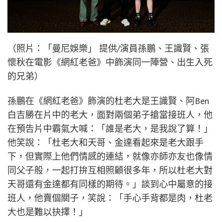
（照片：「曼尼娛樂」 提供/演員孫鵬、王識賢、張
懷秋在電影《網紅老爸》中飾演同一陣營、出生入死
的兄弟）
孫鵬在《網紅老爸》飾演的杜老大是王識賢、阿Ben
白吉勝在片中的老大，面對兩個弟子搶當接班人，他
在預告片中霸氣大喊：「誰是老大，是我說了算！」
他笑說：「杜老大和天哥、金達看起來是老大跟手
下，但實際上他們情感的連結，就像亦師亦友也像情
同父子般，一起打拚互相照顧很多年，所以杜老大對
天哥還有金達都有同樣的期待。」談到心中屬意的接
班人，他賣個關子，笑說：「手心手背都是肉，杜老
大也是難以抉擇！」