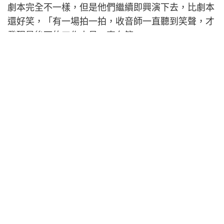
劇本完全不一樣，但是他們繼續即興演下去，比劇本
還好笑，「有一場拍一拍，收音師一直聽到笑聲，才
發現是後面的工作人員一直在笑。」
Previous Article
探尋AI無法複製的靈魂 2026臺灣文博會文化策展 6大概
念、5大展區全解密
Next Article
HCLTech 榮獲 ISO/IEC 42001:2023 認證，彰顯其在負責任
人工智能方面的領導實力