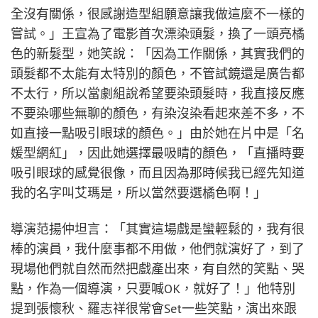
全沒有關係，很感謝造型組願意讓我做這麼不一樣的
嘗試。」王宣為了電影首次漂染頭髮，換了一頭亮橘
色的新髮型，她笑說：「因為工作關係，其實我們的
頭髮都不太能有太特別的顏色，不管試鏡還是廣告都
不太行，所以當劇組說希望要染頭髮時，我直接反應
不要染哪些無聊的顏色，有染沒染看起來差不多，不
如直接一點吸引眼球的顏色。」由於她在片中是「名
媛型網紅」，因此她選擇最吸睛的顏色，「直播時要
吸引眼球的感覺很像，而且因為那時候我已經先知道
我的名字叫艾瑪是，所以當然要選橘色啊！」
導演范揚仲坦言：「其實這場戲是蠻輕鬆的，我有很
棒的演員，我什麼事都不用做，他們就演好了，到了
現場他們就自然而然把戲產出來，有自然的笑點、哭
點，作為一個導演，只要喊OK，就好了！」他特別
提到張懷秋、羅志祥很常會Set一些笑點，演出來跟