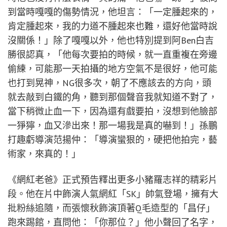
到當時嘎嘎的傷勢情況，他坦言：「一定腫起來的，
肯定腫起來，我的力道不腫起來也難，還好他當時說
沒關係！」除了嘎嘎以外，他也特別提到阿Ben白吉
勝很認真，「他每次要拍的時候，就一直重複在旁邊
偷練，可能那一天拍攝的地方空氣不是很好，他可能
也打到晃神，NG很多次，朝了不應該去的方向，頭
就去敲到白鐵的角，聽到那個聲音我就知道不對了，
當下稍微止血一下，因為還有戲要拍，沒想到他臉部
一猙獰，血又滲出來！那一場我是真的嚇到！」孫鵬
打趣虧導演范揚仲：「導演蠻狠的，硬把他拍完，藝
術家，來真的！」
《網紅老爸》正式預告釋出更多小豬羅志祥的精彩片
段。他在片中飾演人氣網紅「SK」帥氣登場，擁有大
批粉絲追隨，而張懷秋飾演頂著Q毛造型的「昌仔」
跑來踢館，直問他：「你那位？」他小聲回了名字，