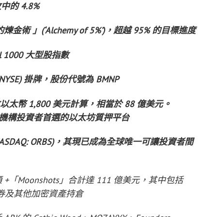
中的 4.8%
金術 」(‘Alchemy of 5%’)，超越 95% 的目標進度
ell 1000 大型股指數
NYSE) 掛牌，股份代號為 BMNP
按每枚以太幣 1,800 美元計算，相當於 88 億美元。
 及機構投資者首選的以太坊質押平台
co (NASDAQ: ORBS)，其現已成為全球唯一可讓投資者間
 +「Moonshots」合計達 111 億美元，其中包括
價證券及其他加密資產持倉