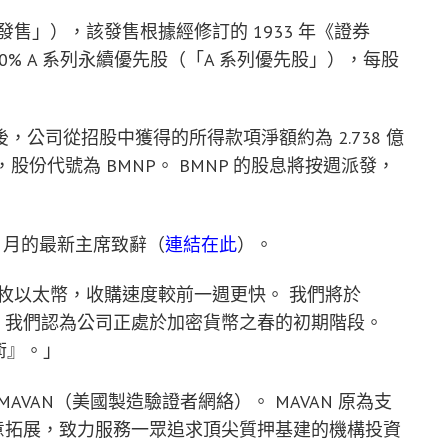
售（「發售」），該發售根據經修訂的 1933 年《證券
 萬股 9.50% A 系列永續優先股（「A 系列優先股」），每股
公司從招股中獲得的所得款項淨額約為 2.738 億
股份代號為 BMNP。 BMNP 的股息將按週派發，
6 年 5 月的最新主席致辭（
連結在此
）。
97 枚以太幣，收購速度較前一週更快。 我們將於
。 我們認為公司正處於加密貨幣之春的初期階段。
金術』。」
台 MAVAN（美國製造驗證者網絡）。 MAVAN 原為支
如今銳意拓展，致力服務一眾追求頂尖質押基建的機構投資