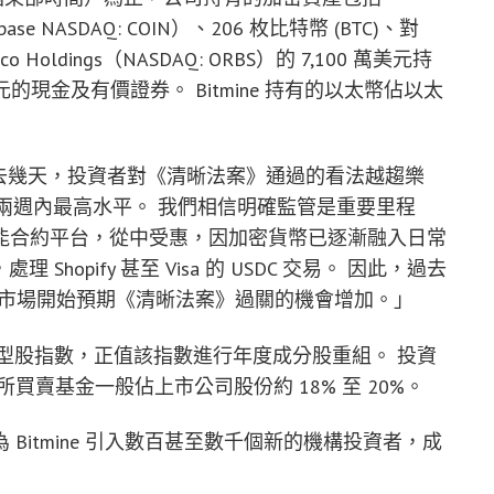
base NASDAQ: COIN）、206 枚比特幣 (BTC)、對
htco Holdings（NASDAQ: ORBS）的 7,100 萬美元持
億美元的現金及有價證券。 Bitmine 持有的以太幣佔以太
e 表示：「過去幾天，投資者對《清晰法案》通過的看法越趨樂
是兩週內最高水平。 我們相信明確監管是重要里程
能合約平台，從中受惠，因加密貨幣已逐漸融入日常
Shopify 甚至 Visa 的 USDC 交易。 因此，過去
為市場開始預期《清晰法案》過關的機會增加。」
l 1000 大型股指數，正值該指數進行年度成分股重組。 投資
易所買賣基金一般佔上市公司股份約 18% 至 20%。
預計會為 Bitmine 引入數百甚至數千個新的機構投資者，成