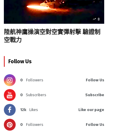
8
陸航神鷹操演空對空實彈射擊 驗證制
空戰力
Follow Us
0
Followers
Follow Us
0
Subscribers
Subscribe
12k
Likes
Like our page
0
Followers
Follow Us