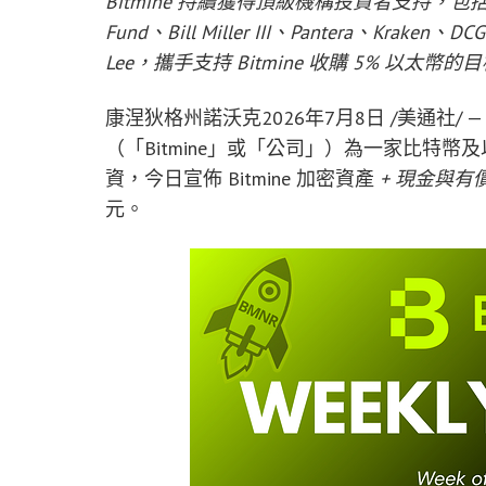
Bitmine 持續獲得頂級機構投資者支持，包括 ARK 
Fund、Bill Miller III、Pantera、Kraken、
Lee，攜手支持 Bitmine 收購 5% 以太幣的
康涅狄格州諾沃克
2026年7月8日
/美通社/ — (N
（「Bitmine」或「公司」）為一家比特
資，今日宣佈 Bitmine 加密資產
+ 現金與有價
元。