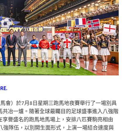
RE.
會（馬會）於7月8日星期三跑馬地夜賽舉行了一場別具
馬共冶一爐。隨著全球最矚目的足球盛事進入八強階
在享譽盛名的跑馬地馬場上，安排八匹賽駒亮相由
八強隊伍，以別開生面形式，上演一場結合速度與