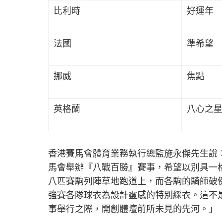
比利時
好運年
法國
準希望
挪威
焦點
英格蘭
八心之
香港賽馬會體育業務執行總監施永傑先生說
馬會舉辦『八戰百勝』賽事，希望以別具一
八匹賽駒列陣草地跑道上，而各駒的騎師破
強賽各隊球衣為設計靈感的特別綵衣。這不
事舉行之際，開創體壇前所未見的先河。」