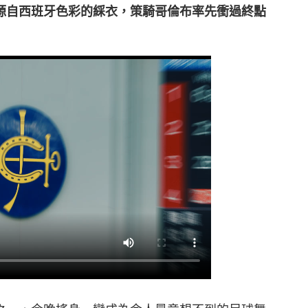
源自西班牙色彩的綵衣，策騎哥倫布率先衝過終點