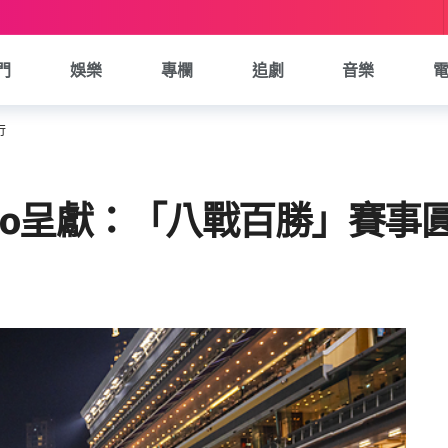
門
娛樂
專欄
追劇
音樂
行
ovo呈獻：「八戰百勝」賽事