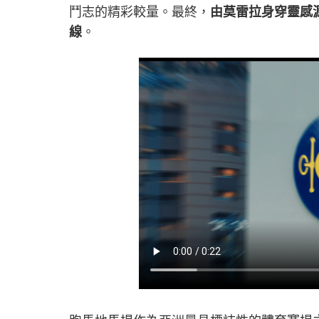
鬥志的精彩較量。最終，
由莫雷拉身穿靈感
線
。