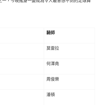
之一，今晚搖身一變成為令人最意想不到的足球舞
騎師
莫雷拉
何澤堯
周俊樂
潘頓