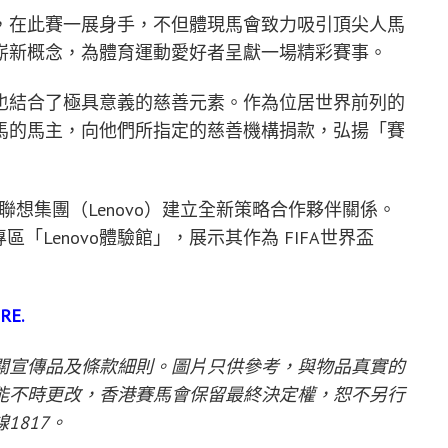
，在此賽一展身手，不但體現馬會致力吸引頂尖人馬
嶄新概念，為體育運動愛好者呈獻一場精彩賽事。
也結合了極具意義的慈善元素。作為位居世界前列的
馬的馬主，向他們所指定的慈善機構捐款，弘揚「賽
伴聯想集團（Lenovo）建立全新策略合作夥伴關係。
「Lenovo體驗館」，展示其作為 FIFA世界盃
RE.
關宣傳品及條款細則。圖片只供參考，與物品真實的
能不時更改，香港賽馬會保留最終決定權，恕不另行
線
1817
。