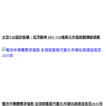
太空X以固定股價、低浮動率 IPO 750億美元市值挑戰傳統規範
電池半導體需求強勁 全球硫氯氧代氯化市場估高速成長至2035年