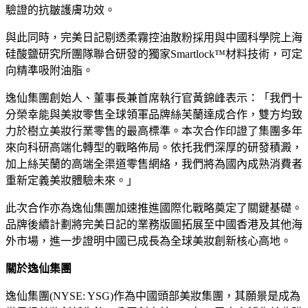
驗證的抗皺護膚功效。
與此同時，完美日記剔透柔霧控油散粉採用與中國科學院上海
硅酸鹽研究所團隊聯合研發的獨家Smartlock™材料技術，可定
向精準吸附油脂。
逸仙集團
創始人、董事長兼首席執行官黃錦峰表示：「我們十
分榮幸能與美妝零售全球領軍品牌絲芙蘭達成合作，雙方均致
力於樹立美妝行業零售的最高標準。本次合作印證了集團多年
來向科研高端化轉型的戰略佈局。依托我們深厚的研發積澱，
加上絲芙蘭的高端全渠道零售網絡，我們將為國內成熟消費者
重新定義美妝體驗未來。」
此次合作亦為
逸仙集團
加速推進國際化戰略奠定了關鍵基礎。
品牌後續計劃將完美日記的業務版圖拓展至中國香港及其他海
外市場，進一步證明中國已成長為全球美妝創新核心高地。
關於逸仙集團
逸仙集團(NYSE: YSG)作為中國頭部美妝集團，其願景是成為