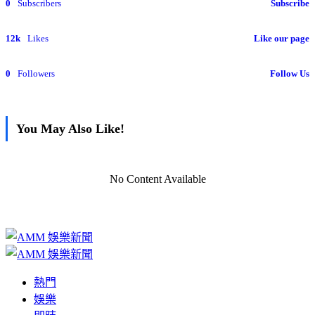
0
Subscribers
Subscribe
12k
Likes
Like our page
0
Followers
Follow Us
You May Also Like!
No Content Available
熱門
娛樂