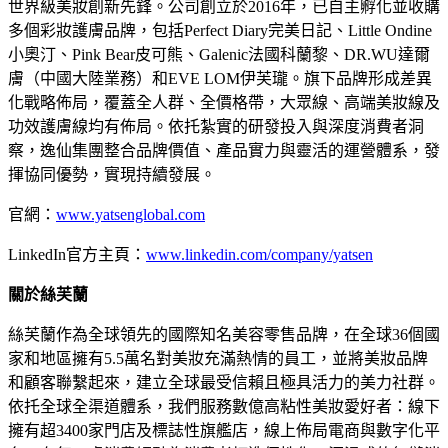
世界級美妝創新先鋒。公司創立於2016年，已自主孵化並收購
多個彩妝護膚品牌，包括Perfect Diary完美日記、Little Ondine
小奧汀、Pink Bear皮可熊、Galenic法國科蘭黎、DR.WU達爾
膚（中國大陸業務）和EVE LOM伊芙瓏。旗下品牌形成差異
化戰略佈局，覆蓋全人群、全價格帶，大眾線、高端美妝線及
功效護膚線均有佈局。依托紮實的研發投入與深度消費者洞
察，
逸仙集團
整合品牌價值、產品實力與靈活的運營體系，發
揮協同優勢，實現持續發展。
官網：
www.yatsenglobal.com
LinkedIn官方主頁：
www.linkedin.com/company/yatsen
關於絲芙蘭
絲芙蘭作為全球領先的國際知名美容零售品牌，在全球36個國
家和地區擁有5.5萬名對美妝充滿熱情的員工，並將美妝品牌
和顧客聯繫起來，建立全球最受信賴且極具活力的美力社群。
依托全球全渠道體系，我們服務數億高粘性美妝愛好者：線下
擁有超3400家門店及標誌性旗艦店，線上佈局電商與數字化平