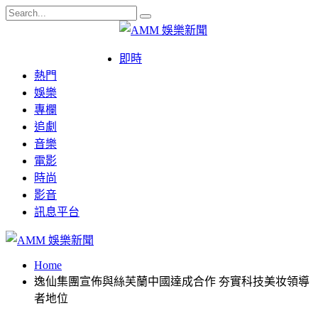
即時
熱門
娛樂
專欄
追劇
音樂
電影
時尚
影音
訊息平台
Home
逸仙集團宣佈與絲芙蘭中國達成合作 夯實科技美妆領導
者地位