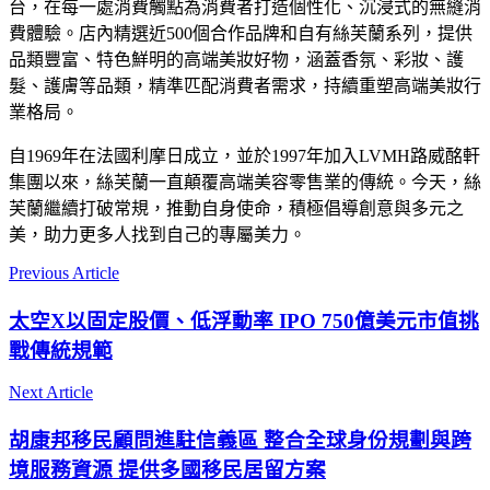
台，在每一處消費觸點為消費者打造個性化、沉浸式的無縫消
費體驗。店內精選近500個合作品牌和自有絲芙蘭系列，提供
品類豐富、特色鮮明的高端美妝好物，涵蓋香氛、彩妝、護
髮、護膚等品類，精準匹配消費者需求，持續重塑高端美妝行
業格局。
自1969年在法國利摩日成立，並於1997年加入LVMH路威酩軒
集團以來，絲芙蘭一直顛覆高端美容零售業的傳統。今天，絲
芙蘭繼續打破常規，推動自身使命，積極倡導創意與多元之
美，助力更多人找到自己的專屬美力。
Previous Article
太空X以固定股價、低浮動率 IPO 750億美元市值挑
戰傳統規範
Next Article
胡康邦移民顧問進駐信義區 整合全球身份規劃與跨
境服務資源 提供多國移民居留方案