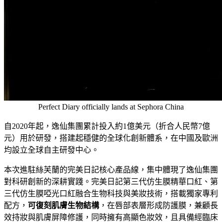
Perfect Diary officially lands at Sephora China
自2020年起，
逸仙集團
累計投入約1億美元（折合人民幣7億
元）用於研發，搭建起穩健的全球化創新體系，在中國及歐洲
均設立
全球自主研發中心
。
本次進駐絲芙蘭的完美日記核心產品線，集中體現了
逸仙集團
對科研創新的深耕實踐。完美日記第三代仿生膜精華口紅、第
三代仿生膜啞光口紅融合生物科技與美妝技術，搭載獨家專利
配方，
可復刻肌膚生物結構
，在唇部表層形成防護膜，兼顧長
效持妝與肌膚屏障修護，同時擁有高顯色妝效，且具備經臨床