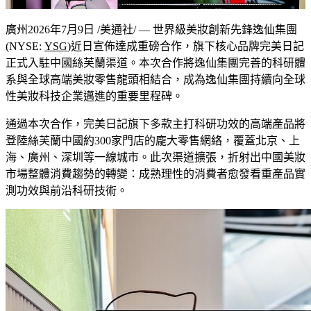
廣州
2026年7月9日
/美通社/ —
世界級美妝創新先鋒
逸仙集團
(NYSE:
YSG
)近日宣佈達成重磅合作，旗下核心品牌完美日記
正式入駐中國絲芙蘭渠道。本次合作將
逸仙集團
完善的科研體
系與全球高端美妝零售龍頭相結合，成為
逸仙集團
持續向全球
性美妝科技企業邁進的重要里程碑。
通過本次合作，完美日記旗下多款主打科研功效的高端產品將
登陸
絲芙蘭中國
約300家門店的龐大零售網絡，覆蓋北京、上
海、廣州、深圳等一線城市。此次渠道擴張，折射出中國美妝
市場整體消費趨勢的轉變：成熟理性的消費者愈發看重產品實
測功效與前沿科研技術。