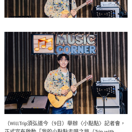
（WillTrip須弘道今（9日）舉辦〈小點點〉記者會，
正式宣布啟動「我的小點點走唱之旅（Trip with