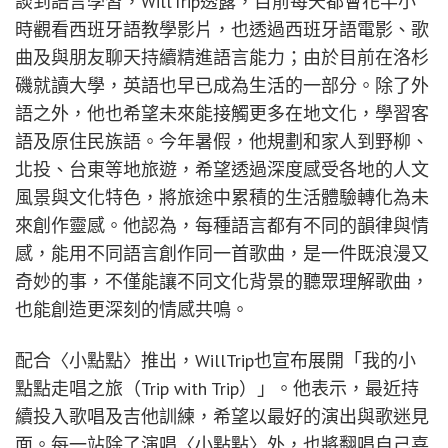
談到語言學習，WillTrip透露，目前每天都會花半小
時觀看西班牙語教學影片，也透過西班牙語電影、歌
曲及與朋友聊天持續精進語言能力；由於目前在洛杉
磯就讀大學，英語也早已成為生活的一部分。除了外
語之外，他也希望未來能接觸更多在地文化，學習客
語及原住民族語。今年暑假，他規劃和家人到野柳、
北投、台東等地旅遊，希望透過深度感受各地的人文
風景與文化特色，將旅途中累積的生活體驗轉化為未
來創作靈感。他認為，每種語言都有不同的韻律與情
感，能用不同語言創作同一首歌曲，是一件既浪漫又
奇妙的事，不僅能讓不同文化背景的聽眾理解歌曲，
也能創造更深刻的情感共鳴。
配合〈小點點〉推出，WillTrip也宣布展開「我的小
點點走唱之旅（Trip with Trip）」。他表示，最近持
續投入歌唱及吉他訓練，希望以最好的演出與歌迷見
面。每一站除了演唱〈小點點〉外，也將翻唱自己喜