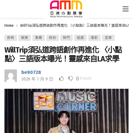
Home
WillTrip須弘道跨語創作再進化 〈小點點〉三語版本曝光！靈感來自LA
即時
娛樂
專欄
時尚
熱門
追劇
電影
音樂
WillTrip須弘道跨語創作再進化 〈小點
點〉三語版本曝光！靈感來自LA求學
be90728
0
Points
2026 年 7 月 9 日