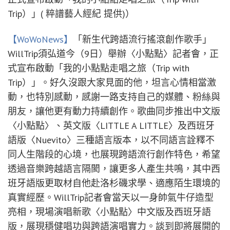
Trip）」( 粹譜藝人經紀 提供)）
【WoWoNews】
「新生代跨語流行搖滾創作歌手」
WillTrip須弘道今（9日）舉辦〈小點點〉記者會，正
式宣布啟動「我的小點點走唱之旅（Trip with
Trip）」。好久沒跟大家見面的他，坦言心情相當激
動，也特別感動，感謝一路支持自己的媒體、粉絲與
朋友，讓他更有動力持續創作。歌曲同步推出中文版
〈小點點〉、英文版〈LITTLE A LITTLE〉及西班牙
語版〈Nuevito〉三種語言版本，以不同語言詮釋不
同人生階段的心境，也展現跨語流行創作特色，希望
透過音樂跨越語言隔閡，讓更多人產生共鳴，其中西
班牙語版更取材自他赴洛杉磯求學、適應陌生環境的
真實經歷。WillTrip記者會當天以一身帥氣牛仔造型
亮相，現場演唱新歌〈小點點〉中文版及西班牙語
版，展現穩健唱功與跨語演唱實力。談到即將展開的