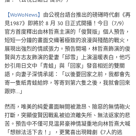
【WoWoNews】
由公視台語台推出的磅礡時代劇《再
見1987》即將於 8 月 30 日正式開播！今日（7/9）
官方首度釋出由林哲熹主演的「俊賢版」個人預告，
短短一分鐘的畫面交織著極致的浪漫與殘酷的戰火，
展現出強烈的情感張力。預告開場，林哲熹飾演的俊
賢與方志友飾演的愛妻「邱雪」上演溫暖表白，他巧
妙引用日文中「青蛙」與「回家」發音相近的雙關
語，向妻子深情承諾：「以後要回家之前，我都會先
寄一隻紙青蛙給妳，等寄到第六隻之後，我就會回來
跟妳…」
然而，唯美的純愛畫面瞬間被激昂、險惡的無情砲火
打斷，突顯俊賢因戰亂被迫流離失所、無法返家的悲
苦。預告中不僅可見温昇豪神情凝重地向林哲熹大喊
「想辦法活下去！」，更驚喜出現韓劇《7人的逃