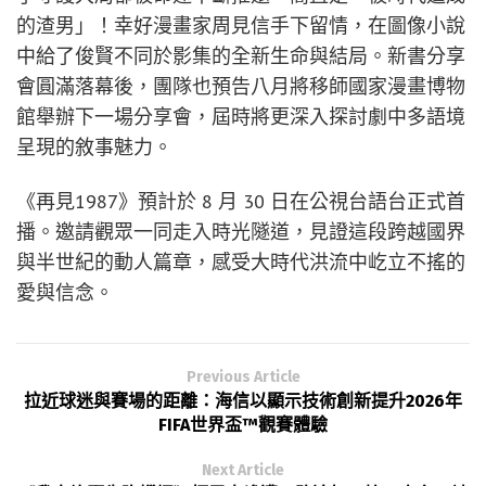
的渣男」！幸好漫畫家周見信手下留情，在圖像小說
中給了俊賢不同於影集的全新生命與結局。新書分享
會圓滿落幕後，團隊也預告八月將移師國家漫畫博物
館舉辦下一場分享會，屆時將更深入探討劇中多語境
呈現的敘事魅力。
《再見1987》預計於 8 月 30 日在公視台語台正式首
播。邀請觀眾一同走入時光隧道，見證這段跨越國界
與半世紀的動人篇章，感受大時代洪流中屹立不搖的
愛與信念。
Previous Article
拉近球迷與賽場的距離：海信以顯示技術創新提升2026年
FIFA世界盃™觀賽體驗
Next Article