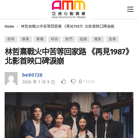
Home
林哲熹戰火中苦等回家路 《再見1987》北影首映口碑淚崩
即時
娛樂
專欄
時尚
熱門
追劇
電影
音樂
林哲熹戰火中苦等回家路 《再見1987》
北影首映口碑淚崩
be90728
0
Points
2026 年 7 月 9 日