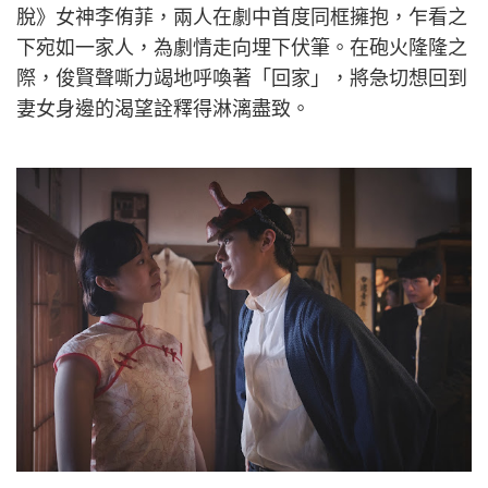
脫》女神李侑菲，兩人在劇中首度同框擁抱，乍看之
下宛如一家人，為劇情走向埋下伏筆。在砲火隆隆之
際，俊賢聲嘶力竭地呼喚著「回家」，將急切想回到
妻女身邊的渴望詮釋得淋漓盡致。