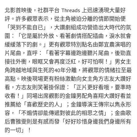
北影首映後，社群平台 Threads 上迅速湧現大量好
評。許多觀眾表示，從主角被迫分離的情節開始便
「哭到不能自已」，大讚劇組成功營造出大時代的氛
圍：「它是屬於外放、看著劇情搭配插曲，淚水就會
緩緩落下的劇。」更有觀眾特別點名由鄭宜農演唱的
片尾曲，直呼：「看著字幕邊跑邊聽片尾曲，後勁直
接往外衝，眼眶又會再度泛紅，好可怕啊！」男女主
角跨越地域與生死的40年分離，將觀眾的情緒拉至最
高點。映後現場更有粉絲激動向女主角方志友大讚好
看，方志友則笑著掛保證：「正片更好看哦，要準時
收看！」同場出席觀影的金鐘男配角喜翔大讚好看並
推薦給「喜歡歷史的人」；金鐘導演王傳宗以雋永形
容，「不煽情卻能傳遞對彼此的相思之情」；金曲歌
后曹雅雯則是有感而發「好好珍惜身邊我們身邊所有
的一切」！