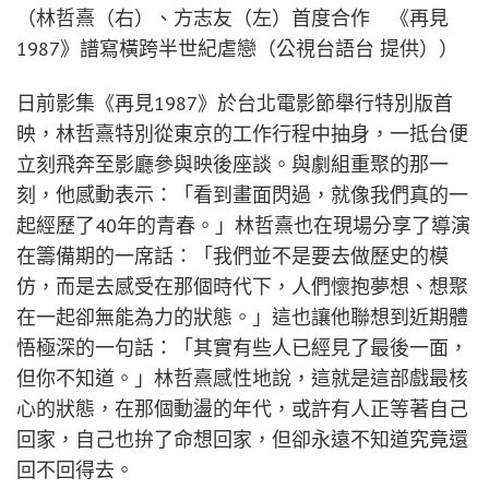
（林哲熹（右）、方志友（左）首度合作 《再見
1987》譜寫橫跨半世紀虐戀（公視台語台 提供））
日前影集《再見1987》於台北電影節舉行特別版首
映，林哲熹特別從東京的工作行程中抽身，一抵台便
立刻飛奔至影廳參與映後座談。與劇組重聚的那一
刻，他感動表示：「看到畫面閃過，就像我們真的一
起經歷了40年的青春。」林哲熹也在現場分享了導演
在籌備期的一席話：「我們並不是要去做歷史的模
仿，而是去感受在那個時代下，人們懷抱夢想、想聚
在一起卻無能為力的狀態。」這也讓他聯想到近期體
悟極深的一句話：「其實有些人已經見了最後一面，
但你不知道。」林哲熹感性地說，這就是這部戲最核
心的狀態，在那個動盪的年代，或許有人正等著自己
回家，自己也拚了命想回家，但卻永遠不知道究竟還
回不回得去。