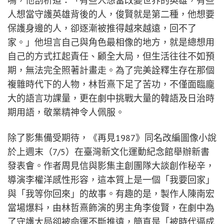
鳴，他剖析道：「有些人想當改變世界的英雄，有些
人想當守護英雄背後的人，俊賢就是第二種，他想要
保護身邊的人，卻逐漸被推得越來越遠，回不了
家。」他坦言自己與角色最相像的地方，就是總想用
自己的方式扛起責任、顧全大局，但生活往往不如預
期，無法完全照著計畫走。為了完美詮釋生存在那個
複雜時代下的人物，林哲熹下足了苦功，不僅面臨龐
大的語言功課量，更在劇中挑戰大量的韓語及日治時
期用語，敬業精神令人佩服。
除了影集備受期待，《再見1987》同名改編圖像小說
於上週末（7/5）在臺灣新文化運動紀念館舉辦新書
發表會。作者周見信與影集主創團隊大談創作秘辛，
導演李權洋感性形容，這本質上是一個「我要回家」
與「我等你回來」的故事。有趣的是，製作人陳南宏
當場爆料，由林哲熹飾演的男主角李俊賢，在劇中為
了守護大局卻被命運不斷推遠，簡直是「被時代逼成