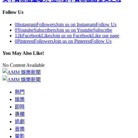
Follow Us
0
Instagram
Followers
Join us on Instagram
Follow Us
0
Youtube
Subscribers
Join us on Youtube
Subscribe
12k
Facebook
Likes
Join us on Facebook
Like our page
0
Pinterest
Followers
Join us on Pinterest
Follow Us
You May Also Like!
No Content Available
熱門
娛樂
即時
專欄
追劇
音樂
電影