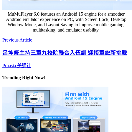
MuMuPlayer 6.0 features an Android 15 engine for a smoother
Android emulator experience on PC, with Screen Lock, Desktop
Window Mode, and Layout Saving to improve mobile gaming,
multitasking, and emulator usability.
Previous Article
呂坤修主持三軍九校院聯合入伍訓 迎接軍旅新挑戰
Prnasia 美通社
Trending Right Now!