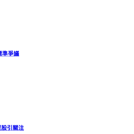
重標準爭議
連賣股引關注