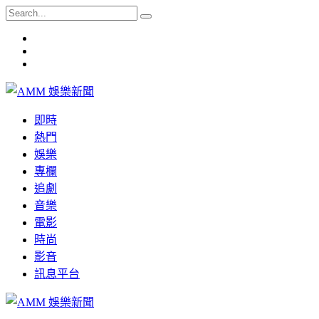
即時
熱門
娛樂
專欄
追劇
音樂
電影
時尚
影音
訊息平台