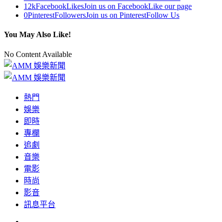
12k
Facebook
Likes
Join us on Facebook
Like our page
0
Pinterest
Followers
Join us on Pinterest
Follow Us
You May Also Like!
No Content Available
熱門
娛樂
即時
專欄
追劇
音樂
電影
時尚
影音
訊息平台