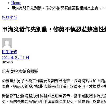
Home
甲溝炎發作先別動，修剪不慎恐惹蜂窩性組織炎上身？！
訊息平台
甲溝炎發作先別動，修剪不慎恐惹蜂窩性
民生頭條
2024 年 2 月 1 日
0
Points
記者 魏吟冰/綜合報導
60歲陳姓男子因為工作需要長期穿著雨鞋，長時間站立加上
為意，過兩天後發現拇指處越來越紅腫且疼痛不已，才驚覺不對
衛福部南投醫院整形外科醫師呂明暐表示，指甲是肢體末端皮
炎，指的是末端指節指甲甲溝周圍產生發炎，其來源可以是感