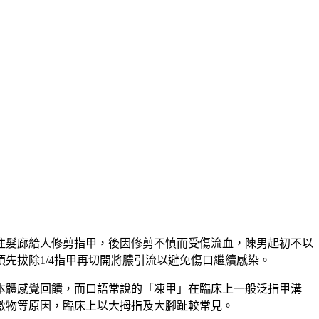
往髮廊給人修剪指甲，後因修剪不慎而受傷流血，陳男起初不以
先拔除1/4指甲再切開將膿引流以避免傷口繼續感染。
本體感覺回饋，而口語常說的「凍甲」在臨床上一般泛指甲溝
激物等原因，臨床上以大拇指及大腳趾較常見。