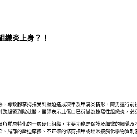
組織炎上身？！
悶熱，導致腳掌拇指受到壓迫造成凍甲及甲溝炎情形，陳男逕行前
勁趕緊到院就醫，醫師表示此傷口已衍變為蜂窩性組織炎，必須
膚角質層特化的一層硬化組織，主要功能是保護及細微的觸覺及
染、局部的壓迫摩擦、不正確的修剪指甲或經常接觸化學物質刺