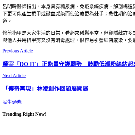
呂明暐醫師指出，本身具有糖尿病、免疫系統疾病、解剖構造
下更可能產生捲甲或黴菌感染而使治療更為棘手；急性期的治
道。
修剪指甲是大家生活的日常，看起來稀鬆平常，但卻隱藏許多
與他人共用指甲剪又沒有消毒處理，很容易引發細菌感染，要
Previous Article
榮宰「DO IT」正能量守護弱勢 鼓勵低潮粉絲站起
Next Article
「傳奇再現」林凌創作回顧展開展
民生頭條
Trending Right Now!