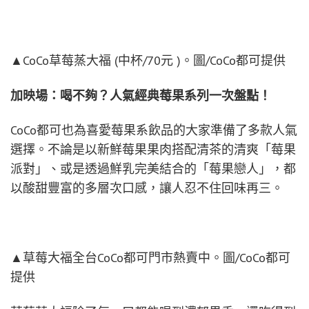
▲CoCo草莓蒸大福 (中杯/70元 )。圖/CoCo都可提供
加映場：喝不夠？人氣經典莓果系列一次盤點！
CoCo都可也為喜愛莓果系飲品的大家準備了多款人氣
選擇。不論是以新鮮莓果果肉搭配清茶的清爽「莓果
派對」、或是透過鮮乳完美結合的「莓果戀人」，都
以酸甜豐富的多層次口感，讓人忍不住回味再三。
▲草莓大福全台CoCo都可門市熱賣中。圖/CoCo都可
提供