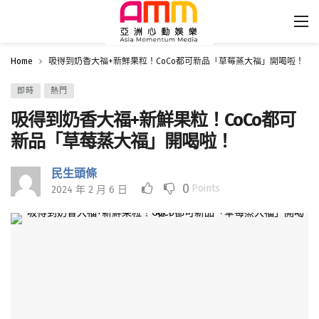
Home
吸得到奶香大福+新鮮果粒！CoCo都可新品「草莓蒸大福」開喝啦！
即時
熱門
吸得到奶香大福+新鮮果粒！CoCo都可
新品「草莓蒸大福」開喝啦！
民生頭條
0
Points
2024 年 2 月 6 日