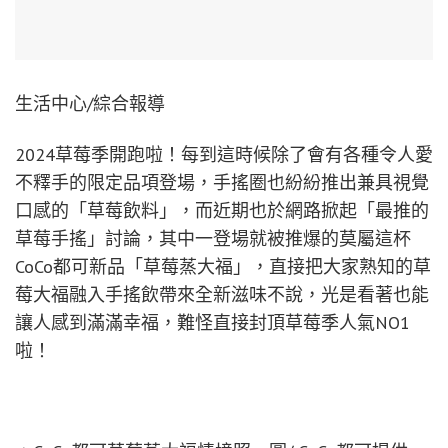
生活中心/綜合報導
2024草莓季開跑啦！每到這時候除了會有各種令人愛
不釋手的限定品項登場，手搖圈也紛紛推出兼具視覺
口感的「草莓飲料」，而近期也於網路掀起「最推的
草莓手搖」討論，其中一登場就被推爆的莫屬這杯
CoCo都可新品「草莓蒸大福」，直接把大家熟知的草
莓大福融入手搖飲帶來全新滋味不說，光是看著也能
讓人感到滿滿幸福，難怪直接封頂草莓季人氣NO1
啦！